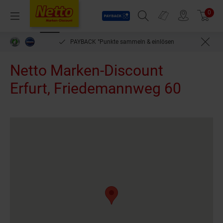
Payback
Prospekte
0
Arti
Menü
Suchfeld einblenden
Filiale finden
Warenkorb
PAYBACK °Punkte sammeln & einlösen
bequem per Rech
Netto Marken-Discount
Erfurt, Friedemannweg 60