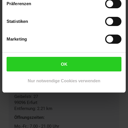
Präferenzen
Netto Marken-Discount
In der Lutsche 9
Statistiken
99097
Erfurt-Wiesenhügel
Entfernung: 0.94 km
Öffnungszeiten:
Marketing
Mo.-Sa.: 7.00 - 20.00 Uhr
So.: geschlossen
Zur Filialseite
OK
Nur notwendige Cookies verwenden
Netto Marken-Discount
Geibelstr. 27
99096
Erfurt
Entfernung: 2.21 km
Öffnungszeiten:
Mo.-Fr.: 7.00 - 21.00 Uhr