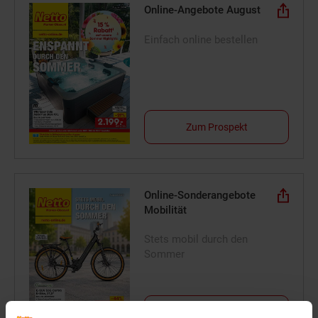
Online-Angebote August
Einfach online bestellen
Zum Prospekt
Online-Sonderangebote
Mobilität
Stets mobil durch den
Sommer
Zum Prospekt