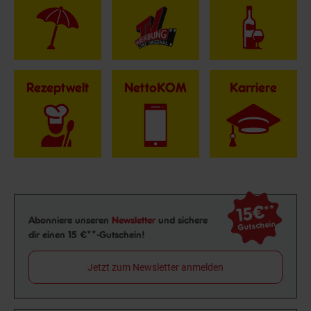
Rezeptwelt
NettoKOM
Karriere
15€
**
Newsletter Anmeldung
Abonniere unseren
Newsletter
und sichere
Gutschein
dir einen 15 €**-Gutschein!
Jetzt zum Newsletter anmelden