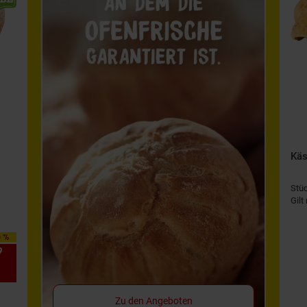
Käs
Stü
Gilt
0 %
9
*
Zu den Angeboten