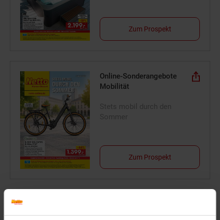
Zum Prospekt
Online-Sonderangebote
Mobilität
Stets mobil durch den
Sommer
Zum Prospekt
Reise-Angebote August