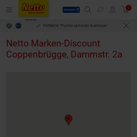
Payback
Prospekte
0
Arti
Menü
Suchfeld einblenden
Filiale finden
Warenkorb
PAYBACK °Punkte sammeln & einlösen
Netto Marken-Discount
Coppenbrügge, Dammstr. 2a