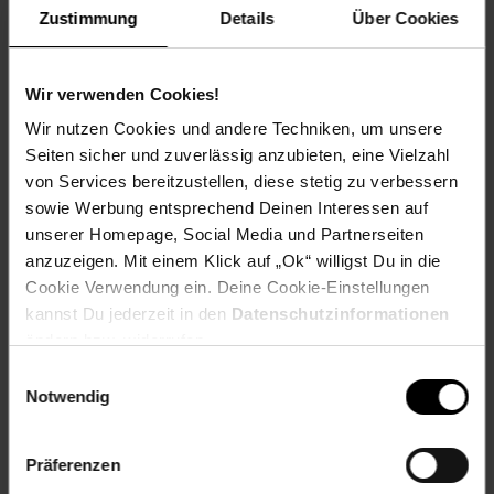
Jetzt Reise buchen
Zustimmung
Details
Über Cookies
Wir verwenden Cookies!
Wir nutzen Cookies und andere Techniken, um unsere
Zum Prospekt
Seiten sicher und zuverlässig anzubieten, eine Vielzahl
von Services bereitzustellen, diese stetig zu verbessern
sowie Werbung entsprechend Deinen Interessen auf
unserer Homepage, Social Media und Partnerseiten
anzuzeigen. Mit einem Klick auf „Ok“ willigst Du in die
Filialen in der Nähe
Cookie Verwendung ein. Deine Cookie-Einstellungen
kannst Du jederzeit in den
Datenschutzinformationen
ändern bzw. widerrufen.
Einwilligungsauswahl
Netto Marken-Discount
Notwendig
Bahnhofstr. 12
31848
Bad Münder
Präferenzen
Entfernung: 10.33 km