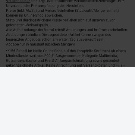
Versandkosten
und zzgl. evtl. anfallender Versandkostenzuschläge. UVP:
Unverbindliche Preisempfehlung des Herstellers.
Preise (inkl. MwSt.) und Verkaufseinheiten (Stückzahl/Mengeneinheit)
können im Online-Shop abweichen.
Statt- und durchgestrichene Preise beziehen sich auf unseren zuvor
geforderten Verkaufspreis.
Alle Artikel solange der Vorrat reicht! Änderungen und Irrtümer vorbehalten.
Abbildungen ähnlich. Die abgebildeten Artikel können wegen des
begrenzten Angebots schon am ersten Tag ausverkauft sein.
Abgabe nur in haushaltsüblichen Mengen!
**15€ Rabatt im Netto Online-Shop auf das komplette Sortiment ab einem
Mindestbestellwert von 200 €. Ausgenommen: Kategorie Multimedia,
Gutscheine, Bücher und Pre- & Anfangsmilchnahrung sowie gesondert
gekennzeichnete Artikel. Keine Anrechnung auf Versandkosten und Filial-
Abholservices. Der Gutschein wird nur einmalig an Neuanmelder für den
Online-Shop-Newsletter versendet. Nur online einlösbar. Nur ein Gutschein
pro Person und Bestellung. Restbeträge werden nicht ausgezahlt. Nicht mit
anderen Aktionsvorteilen (PAYBACK oder sonstige Shop-Aktionen)
kombinierbar.
***Positive Bonitätsprüfung vorausgesetzt
²⁰Filial-Gutschein gratis zu jeder Bestellung dieses Artikels (solange der
Vorrat reicht). Versand des Filial-Gutscheins erfolgt 4 Wochen nach
Warenanlieferung per Mail. Die Höhe des Filial-Gutscheins ist dem
Artikelbild des gekauften Artikels zu entnehmen. Vervielfältigung jeglicher
Art nicht gestattet. Der Filial-Gutschein ist ohne Mindesteinkaufswert
einlösbar. Nicht mit anderen Aktionsvorteilen (PAYBACK oder sonstige
Shop-Aktionen) kombinierbar. Der jeweilige Gültigkeitszeitraum des Filial-