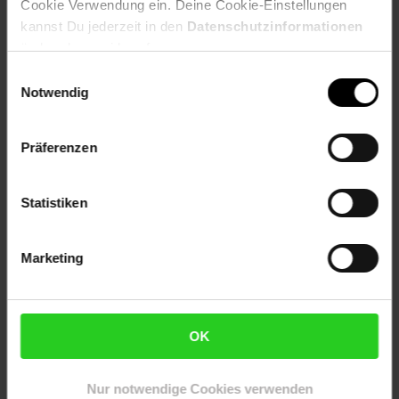
Cookie Verwendung ein. Deine Cookie-Einstellungen
Öffnungszeiten:
kannst Du jederzeit in den
Datenschutzinformationen
Mo.-Sa.: 7.00 - 21.00 Uhr
ändern bzw. widerrufen.
So.: geschlossen
Einwilligungsauswahl
Zur Filialseite
Notwendig
Präferenzen
Netto Marken-Discount
Hauptstraße 64
Statistiken
78586
Deilingen
Entfernung: 7.01 km
Marketing
Öffnungszeiten:
Mo.-Sa.: 7.00 - 21.00 Uhr
So.: geschlossen
OK
Zur Filialseite
Nur notwendige Cookies verwenden