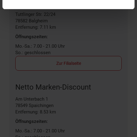
Netto Marken-Discount
Tuttlinger Str. 22/24
78582
Balgheim
Entfernung: 7.11 km
Öffnungszeiten:
Mo.-Sa.: 7.00 - 21.00 Uhr
So.: geschlossen
Zur Filialseite
Netto Marken-Discount
Am Unterbach 1
78549
Spaichingen
Entfernung: 8.53 km
Öffnungszeiten:
Mo.-Sa.: 7.00 - 21.00 Uhr