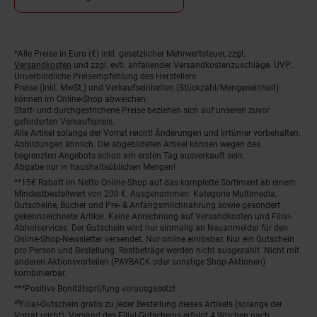
Fußnoten
*Alle Preise in Euro (€) inkl. gesetzlicher Mehrwertsteuer, zzgl.
Versandkosten
und zzgl. evtl. anfallender Versandkostenzuschläge. UVP:
Unverbindliche Preisempfehlung des Herstellers.
Preise (inkl. MwSt.) und Verkaufseinheiten (Stückzahl/Mengeneinheit)
können im Online-Shop abweichen.
Statt- und durchgestrichene Preise beziehen sich auf unseren zuvor
geforderten Verkaufspreis.
Alle Artikel solange der Vorrat reicht! Änderungen und Irrtümer vorbehalten.
Abbildungen ähnlich. Die abgebildeten Artikel können wegen des
begrenzten Angebots schon am ersten Tag ausverkauft sein.
Abgabe nur in haushaltsüblichen Mengen!
**15€ Rabatt im Netto Online-Shop auf das komplette Sortiment ab einem
Mindestbestellwert von 200 €. Ausgenommen: Kategorie Multimedia,
Gutscheine, Bücher und Pre- & Anfangsmilchnahrung sowie gesondert
gekennzeichnete Artikel. Keine Anrechnung auf Versandkosten und Filial-
Abholservices. Der Gutschein wird nur einmalig an Neuanmelder für den
Online-Shop-Newsletter versendet. Nur online einlösbar. Nur ein Gutschein
pro Person und Bestellung. Restbeträge werden nicht ausgezahlt. Nicht mit
anderen Aktionsvorteilen (PAYBACK oder sonstige Shop-Aktionen)
kombinierbar.
***Positive Bonitätsprüfung vorausgesetzt
²⁰Filial-Gutschein gratis zu jeder Bestellung dieses Artikels (solange der
Vorrat reicht). Versand des Filial-Gutscheins erfolgt 4 Wochen nach