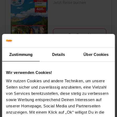
Jetzt Reise buchen
Zum Prospekt
Zustimmung
Details
Über Cookies
Filialen in der Nähe
Wir verwenden Cookies!
Wir nutzen Cookies und andere Techniken, um unsere
Seiten sicher und zuverlässig anzubieten, eine Vielzahl
Netto Marken-Discount
von Services bereitzustellen, diese stetig zu verbessern
sowie Werbung entsprechend Deinen Interessen auf
Daimler-Straße 6
unserer Homepage, Social Media und Partnerseiten
78559
Gosheim
anzuzeigen. Mit einem Klick auf „Ok“ willigst Du in die
Entfernung: 5.82 km