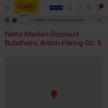
Payback
Prospekte
0
Arti
Menü
Suchfeld einblenden
Filiale finden
Warenkorb
PAYBACK °Punkte sammeln & einlösen
Netto Marken-Discount
Bubsheim, Anton-Häring-Str. 5