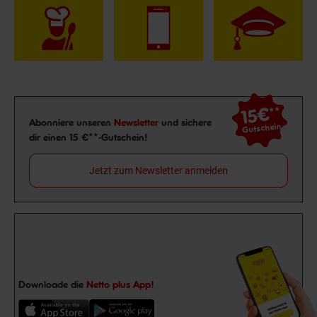
15€
**
Newsletter Anmeldung
Abonniere unseren
Newsletter
und sichere
Gutschein
dir einen 15 €**-Gutschein!
Jetzt zum Newsletter anmelden
Downloade die
Netto plus App!