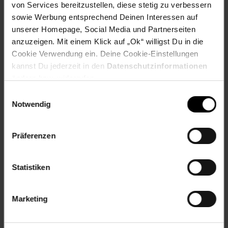
Stets mobil durch den
von Services bereitzustellen, diese stetig zu verbessern
Sommer
sowie Werbung entsprechend Deinen Interessen auf
unserer Homepage, Social Media und Partnerseiten
anzuzeigen. Mit einem Klick auf „Ok“ willigst Du in die
Cookie Verwendung ein. Deine Cookie-Einstellungen
Zum Prospekt
kannst Du jederzeit in den
Datenschutzinformationen
ändern bzw. widerrufen.
Einwilligungsauswahl
Reise-Angebote August
Notwendig
Jetzt Reise buchen
Präferenzen
Statistiken
Zum Prospekt
Marketing