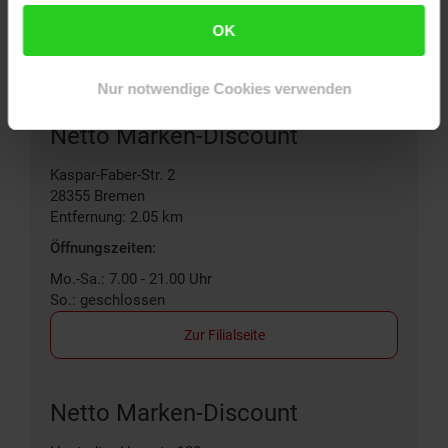
OK
Filialen in der Nähe
Nur notwendige Cookies verwenden
Netto Marken-Discount
Kaspar-Faber-Str. 2
28355
Bremen
Entfernung: 2.05 km
Öffnungszeiten:
Mo.-Sa.: 7.00 - 21.00 Uhr
So.: geschlossen
Zur Filialseite
Netto Marken-Discount