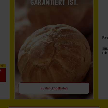
Käs
Stü
Gilt
0 %
9
*
Zu den Angeboten