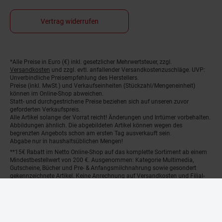
Vertrag widerrufen
Fußnoten
*Alle Preise in Euro (€) inkl. gesetzlicher Mehrwertsteuer, zzgl.
Versandkosten
und zzgl. evtl. anfallender Versandkostenzuschläge. UVP:
Unverbindliche Preisempfehlung des Herstellers.
Preise (inkl. MwSt.) und Verkaufseinheiten (Stückzahl/Mengeneinheit)
können im Online-Shop abweichen.
Statt- und durchgestrichene Preise beziehen sich auf unseren zuvor
geforderten Verkaufspreis.
Alle Artikel solange der Vorrat reicht! Änderungen und Irrtümer vorbehalten.
Abbildungen ähnlich. Die abgebildeten Artikel können wegen des
begrenzten Angebots schon am ersten Tag ausverkauft sein.
Abgabe nur in haushaltsüblichen Mengen!
**15€ Rabatt im Netto Online-Shop auf das komplette Sortiment ab einem
Mindestbestellwert von 200 €. Ausgenommen: Kategorie Multimedia,
Gutscheine, Bücher und Pre- & Anfangsmilchnahrung sowie gesondert
gekennzeichnete Artikel. Keine Anrechnung auf Versandkosten und Filial-
Abholservices. Der Gutschein wird nur einmalig an Neuanmelder für den
Online-Shop-Newsletter versendet. Nur online einlösbar. Nur ein Gutschein
pro Person und Bestellung. Restbeträge werden nicht ausgezahlt. Nicht mit
anderen Aktionsvorteilen (PAYBACK oder sonstige Shop-Aktionen)
kombinierbar.