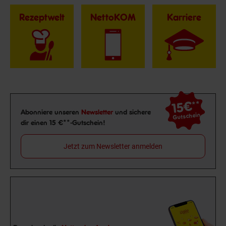
Rezeptwelt
NettoKOM
Karriere
15€
**
Newsletter Anmeldung
Abonniere unseren
Newsletter
und sichere
Gutschein
dir einen 15 €**-Gutschein!
Jetzt zum Newsletter anmelden