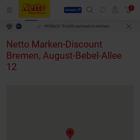
Payback
Prospekte
0
Arti
Menü
Suchfeld einblenden
Filiale finden
Warenkorb
PAYBACK °Punkte sammeln & einlösen
Netto Marken-Discount
Bremen, August-Bebel-Allee
12