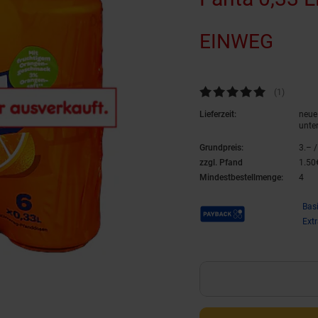
EINWEG
Kundenbewertung: 5 von 5 Ste
(1
Kundenb
)
Lieferzeit:
neue 
unte
Grundpreis:
3.– /
zzgl. Pfand
1.
50
Mindestbestellmenge:
4
Payback Punkte
Bas
Ext