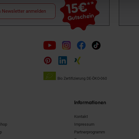
15€
**
m Newsletter anmelden
Gutschein
Folge
uns
auf
Bio Zertifizierung
DE-ÖKO-060
Unsere
Siegel
Informationen
Kontakt
Shop
Impressum
pp
Partnerprogramm