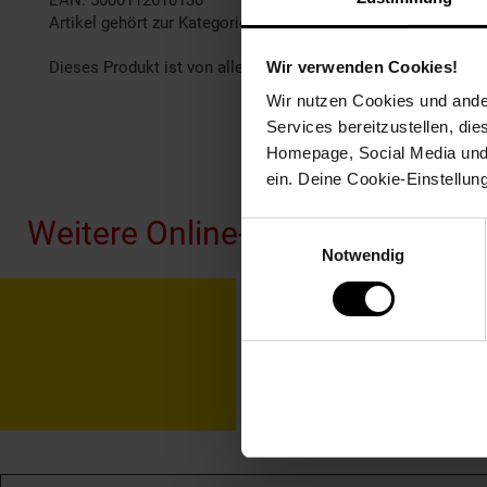
EAN: 5000112610130
Artikel gehört zur Kategorie:
Getränke
Wir verwenden Cookies!
Dieses Produkt ist von allen Gutscheinaktionen ausgeschlo
Wir nutzen Cookies und ander
Services bereitzustellen, di
Homepage, Social Media und P
Fußzeile
ein. Deine Cookie-Einstellun
Weitere Online-Angebote
Einwilligungsauswahl
Notwendig
Netto Reisen
TV-