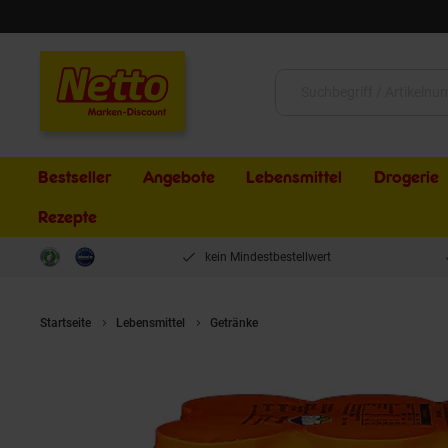
Schließen
Suche:
Bestseller
Angebote
Lebensmittel
Drogerie
Rezepte
kein Mindestbestellwert
Startseite
Lebensmittel
Getränke
Fanta 0,33 Liter Dose, 6er Pac