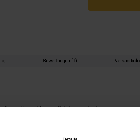
ung
Bewertungen (1)
Versandinf
chen Farbstoffen und Aromen. Dabei schmeckt sie super prickelnd und 
on Netto Marken-Discount zurückgegeben werden.
Details