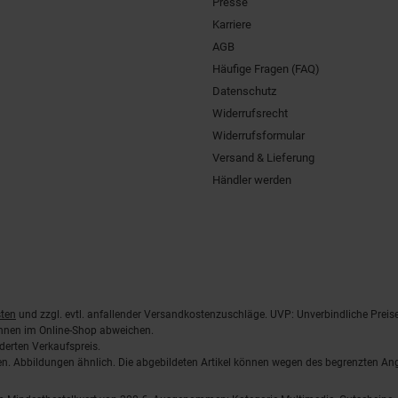
Presse
Karriere
AGB
Häufige Fragen (FAQ)
Datenschutz
Widerrufsrecht
Widerrufsformular
Versand & Lieferung
Händler werden
ten
und zzgl. evtl. anfallender Versandkostenzuschläge. UVP: Unverbindliche Preis
önnen im Online-Shop abweichen.
derten Verkaufspreis.
lten. Abbildungen ähnlich. Die abgebildeten Artikel können wegen des begrenzten A