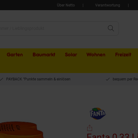
Über Netto
Verantwortung
Garten
Baumarkt
Solar
Wohnen
Freizeit
PAYBACK °Punkte sammeln & einlösen
bequem per Re
k
Einwegartike
Fanta 0,33 L