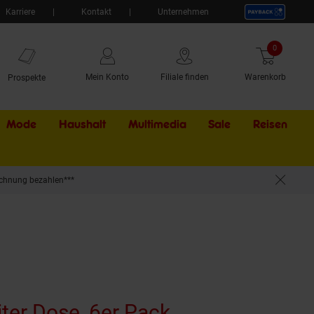
Karriere
Kontakt
Unternehmen
0
Artikel
Mein Konto
Filiale finden
Warenkorb
Prospekte
Mode
Haushalt
Multimedia
Sale
Externer Li
Reisen
chnung bezahlen***
l
iter Dose, 6er Pack
(Produkt aktuel