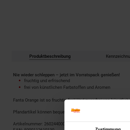
Produktbeschreibung
Kennzeichn
Nie wieder schleppen – jetzt im Vorratspack genießen!
fruchtig und erfrischend
frei von künstlichen Farbstoffen und Aromen
Fanta Orange ist so fruchtig frei! Und zwar frei von künstli
Pfandartikel können bequem und einfach in einer Filiale v
Artikelnummer: 2602440000
Zustimmung