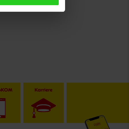
toKOM
Karriere