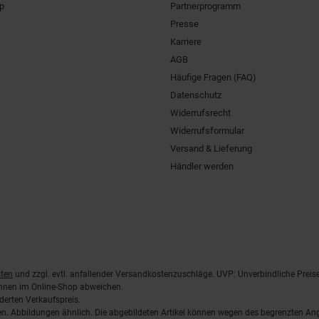
pp
Partnerprogramm
Presse
Karriere
AGB
Häufige Fragen (FAQ)
Datenschutz
Widerrufsrecht
Widerrufsformular
Versand & Lieferung
Händler werden
ten
und zzgl. evtl. anfallender Versandkostenzuschläge. UVP: Unverbindliche Preis
önnen im Online-Shop abweichen.
derten Verkaufspreis.
lten. Abbildungen ähnlich. Die abgebildeten Artikel können wegen des begrenzten A