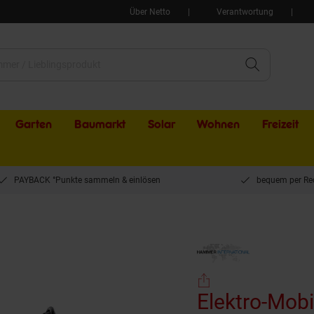
Über Netto
Verantwortung
Garten
Baumarkt
Solar
Wohnen
Freizeit
PAYBACK °Punkte sammeln & einlösen
bequem per Re
MoBot Pro rot - 5 Fahrstufen + Rückwärtsgang /klappbar
Elektro-Mobil