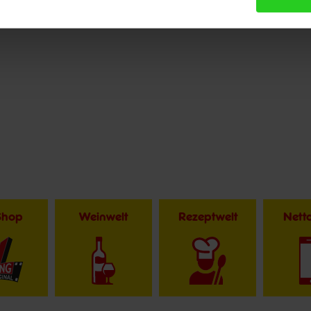
ssen.
Shop
Weinwelt
Rezeptwelt
Net