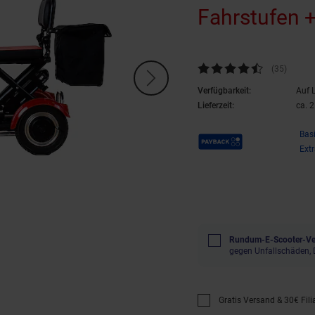
Fahrstufen 
Kundenbewertung: 4,34 von 5 
(35
Kunden
)
Verfügbarkeit:
Auf 
Lieferzeit:
ca. 
Payback Punkte
Bas
Ext
Rundum-E-Scooter-Ver
gegen Unfallschäden, 
Gratis Versand & 30€ Filia
Promotion "Gratis Versan