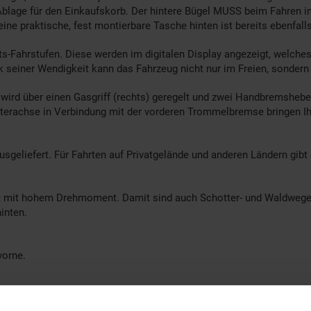
ig Ablage für den Einkaufskorb. Der hintere Bügel MUSS beim Fahren
ne praktische, fest montierbare Tasche hinten ist bereits ebenfall
ts-Fahrstufen. Diese werden im digitalen Display angezeigt, welches 
 seiner Wendigkeit kann das Fahrzeug nicht nur im Freien, sondern
 wird über einen Gasgriff (rechts) geregelt und zwei Handbremshebel
terachse in Verbindung mit der vorderen Trommelbremse bringen Ih
geliefert. Für Fahrten auf Privatgelände und anderen Ländern gibt 
t mit hohem Drehmoment. Damit sind auch Schotter- und Waldwege,
inten.
vorne.