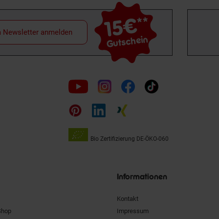
15€
**
m Newsletter anmelden
Gutschein
Folge
uns
auf
Bio Zertifizierung
DE-ÖKO-060
Unsere
Siegel
Informationen
Kontakt
Shop
Impressum