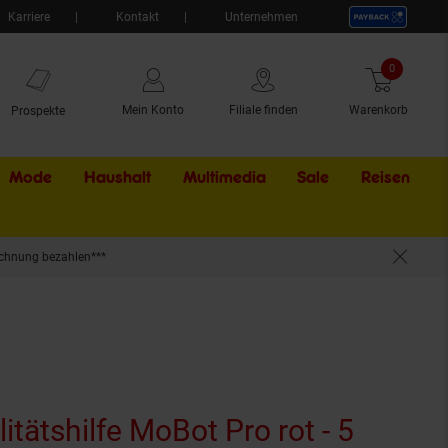
Karriere
Kontakt
Unternehmen
0
Artikel
Mein Konto
Filiale finden
Warenkorb
Prospekte
Mode
Haushalt
Multimedia
Sale
Externer Li
Reisen
chnung bezahlen***
itätshilfe MoBot Pro rot - 5