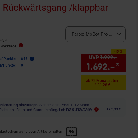
+ Rückwärtsgang /klappbar
Sternen
bewertungen
Farbe:
MoBot Pro rot
Lager
2 Werktage
-15 %
Sie Sparen 15 Prozent,
UVP
1.999.–
UVP : 1
is°Punkte:
846
1.692.–
*
Sie 
ra°Punkte:
0
ab 72 Monatsraten
à 31.28 €
sicherung hinzufügen.
Sichere dein Produkt 12 Monate
179,99 €
Diebstahl, Raub und Garantiemängel ab
lgutschein auf diesen Artikel erhalten!
d &amp; 30€ Filialgutschein auf diesen Artikel erhalten!" anwenden