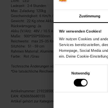
Licht: LED
Ladezeit: 2-4 Stunden
Max. Zuladung: 120kg
Geschwindigkeit: 6 Km/h / (15 / 20 Km/h nicht Deutschland)
Zustimmung
Gewicht: 22 Kg ohne Akku; 25 kg mit Akku
Rückwärtsgang: Ja
Akku (V/Ah): 48V / 10.5 Ah
Wir verwenden Cookies!
Maße: 900*550*550mm
Wir nutzen Cookies und ander
Reichweite: max 25--35 Km
Services bereitzustellen, di
Sitzhöhe: 51 - 59 cm
Homepage, Social Media und P
Rahmen Material: Aluminium
ein. Deine Cookie-Einstellun
Farbe: Rot /Grau
Technische Änderungen vorbehalten.
Einwilligungsauswahl
*Die tatsächliche Reichweite kann aufgrund von Verkehrsbed
Notwendig
Artikelnummer: 2192285000
EAN: 4260656680155
Artikel gehört zur Kategorie:
E-Roller & E-Scooter