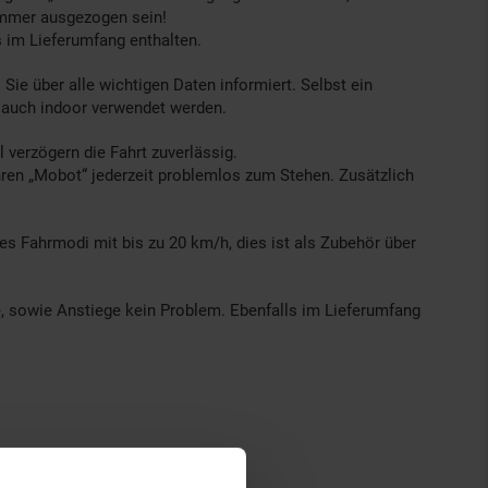
 immer ausgezogen sein!
s im Lieferumfang enthalten.
Sie über alle wichtigen Daten informiert. Selbst ein
 auch indoor verwendet werden.
 verzögern die Fahrt zuverlässig.
ren „Mobot“ jederzeit problemlos zum Stehen. Zusätzlich
es Fahrmodi mit bis zu 20 km/h, dies ist als Zubehör über
 sowie Anstiege kein Problem. Ebenfalls im Lieferumfang