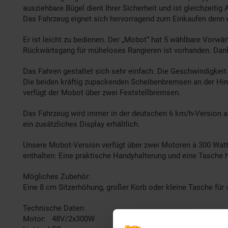
ausziehbare Bügel dient Ihrer Sicherheit und ist gleichzeit
Das Fahrzeug eignet sich hervorragend zum Einkaufen denn ei
Er ist leicht zu bedienen. Der „Mobot“ hat 5 wählbare Vorwär
Rückwärtsgang für müheloses Rangieren ist vorhanden. Dank
Das Fahren gestaltet sich sehr einfach. Die Geschwindigkeit
Die beiden kräftig zupackenden Scheibenbremsen an der Hin
verfügt der Mobot über zwei Feststellbremsen.
Das Fahrzeug wird immer in der deutschen 6 km/h-Version aus
ein zusätzliches Display erhältlich.
Unsere Mobot-Version verfügt über zwei Motoren à 300 Wat
enthalten: Eine praktische Handyhalterung und eine Tasche h
Mögliches Zubehör:
Eine 8 cm Sitzerhöhung, großer Korb oder kleine Tasche für 
Technische Daten:
Motor: 48V/2x300W