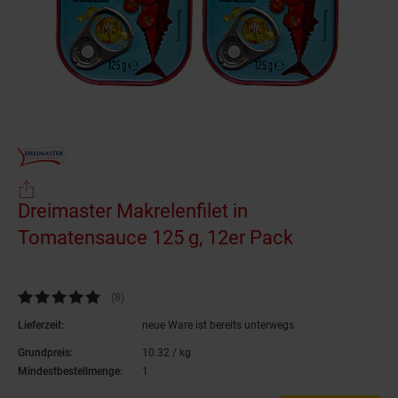
Dreimaster Makrelenfilet in
Tomatensauce 125 g, 12er Pack
(Produkt akt
Kundenbewertung: 4,88 von 5 Sternen
(8
Kundenbewertungen
)
Lieferzeit:
neue Ware ist bereits unterwegs
Grundpreis:
10.
32
/ kg
10,
32
€ pro Kilogramm
Mindestbestellmenge:
1