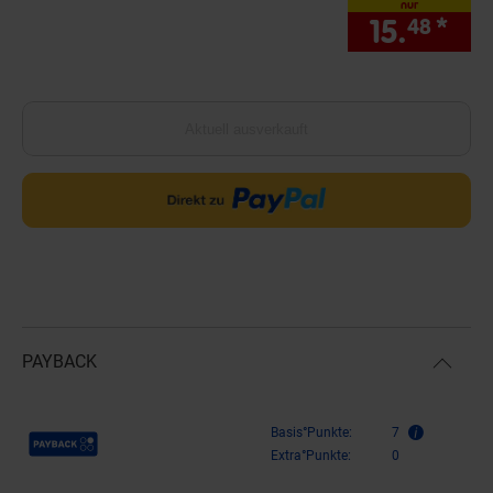
nur
15.
*
nur
48
Aktuell ausverkauft
PAYBACK
Payback Punkte
Basis°Punkte:
7
Extra°Punkte:
0