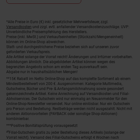
*Alle Preise in Euro (€) inkl. gesetzlicher Mehrwertsteuer, zzgl.
Fußnoten
Versandkosten
und zzgl. evtl. anfallender Versandkostenzuschläge. UVP:
Unverbindliche Preisempfehlung des Herstellers.
Preise (inkl. MwSt.) und Verkaufseinheiten (Stückzahl/Mengeneinheit)
können im Online-Shop abweichen.
Statt- und durchgestrichene Preise beziehen sich auf unseren zuvor
geforderten Verkaufspreis.
Alle Artikel solange der Vorrat reicht! Änderungen und Irrtümer vorbehalten.
Abbildungen ähnlich. Die abgebildeten Artikel können wegen des
begrenzten Angebots schon am ersten Tag ausverkauft sein.
Abgabe nur in haushaltsüblichen Mengen!
**15€ Rabatt im Netto Online-Shop auf das komplette Sortiment ab einem
Mindestbestellwert von 200 €. Ausgenommen: Kategorie Multimedia,
Gutscheine, Bücher und Pre- & Anfangsmilchnahrung sowie gesondert
gekennzeichnete Artikel. Keine Anrechnung auf Versandkosten und Filial-
Abholservices. Der Gutschein wird nur einmalig an Neuanmelder für den
Online-Shop-Newsletter versendet. Nur online einlösbar. Nur ein Gutschein
pro Person und Bestellung. Restbeträge werden nicht ausgezahlt. Nicht mit
anderen Aktionsvorteilen (PAYBACK oder sonstige Shop-Aktionen)
kombinierbar.
***Positive Bonitätsprüfung vorausgesetzt
²⁰Filial-Gutschein gratis zu jeder Bestellung dieses Artikels (solange der
Vorrat reicht). Versand des Filial-Gutscheins erfolgt 4 Wochen nach