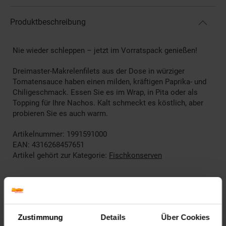
Produktbeschreibung
Nie wieder schleppen – jetzt im Vorratspack genießen!
Dreimaster-Makrelenfilets aus der Dose in würziger
Tomatensauce haben einen milden, kräftigen Paprika- und
Chiligeschmack. Essen Sie es im Wrap, in Pita oder als
Topping für Ihre Nachos. Kalt schmeckt es köstlich, aber
probieren Sie es auch warm.
Artikelnummer: 1991591000
EAN: 4316268457651
Artikel gehört zur Kategorie:
Fischkonserven
Kennzeichnung
Zustimmung
Details
Über Cookies