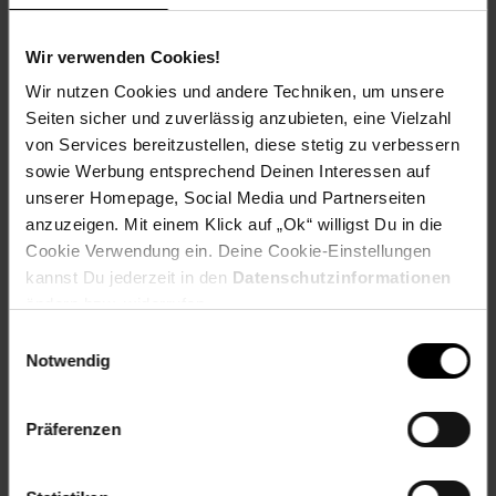
Bewertungen
Wir verwenden Cookies!
Wir nutzen Cookies und andere Techniken, um unsere
Versandinformationen
Seiten sicher und zuverlässig anzubieten, eine Vielzahl
von Services bereitzustellen, diese stetig zu verbessern
Herstellerinformationen
sowie Werbung entsprechend Deinen Interessen auf
unserer Homepage, Social Media und Partnerseiten
anzuzeigen. Mit einem Klick auf „Ok“ willigst Du in die
Fußzeile
Weitere Online-Angebote
Cookie Verwendung ein. Deine Cookie-Einstellungen
kannst Du jederzeit in den
Datenschutzinformationen
ändern bzw. widerrufen.
Netto Reisen
TV-Shop
Weinwelt
Einwilligungsauswahl
Notwendig
Präferenzen
Rezeptwelt
NettoKOM
Karriere