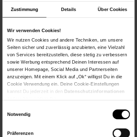
Zustimmung
Details
Über Cookies
Kennzeichnung
Wir verwenden Cookies!
Bewertungen
Wir nutzen Cookies und andere Techniken, um unsere
Seiten sicher und zuverlässig anzubieten, eine Vielzahl
von Services bereitzustellen, diese stetig zu verbessern
Versandinformationen
sowie Werbung entsprechend Deinen Interessen auf
unserer Homepage, Social Media und Partnerseiten
Herstellerinformationen
anzuzeigen. Mit einem Klick auf „Ok“ willigst Du in die
Cookie Verwendung ein. Deine Cookie-Einstellungen
kannst Du jederzeit in den
Datenschutzinformationen
Fußzeile
Weitere Online-Angebote
ändern bzw. widerrufen.
Einwilligungsauswahl
Notwendig
Netto Reisen
TV-Shop
Weinwelt
Präferenzen