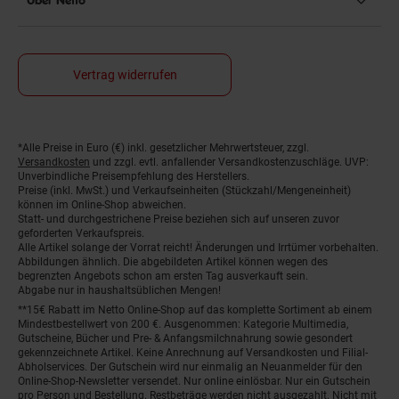
Über Netto
Vertrag widerrufen
*Alle Preise in Euro (€) inkl. gesetzlicher Mehrwertsteuer, zzgl.
Fußnoten
Versandkosten
und zzgl. evtl. anfallender Versandkostenzuschläge. UVP:
Unverbindliche Preisempfehlung des Herstellers.
Preise (inkl. MwSt.) und Verkaufseinheiten (Stückzahl/Mengeneinheit)
können im Online-Shop abweichen.
Statt- und durchgestrichene Preise beziehen sich auf unseren zuvor
geforderten Verkaufspreis.
Alle Artikel solange der Vorrat reicht! Änderungen und Irrtümer vorbehalten.
Abbildungen ähnlich. Die abgebildeten Artikel können wegen des
begrenzten Angebots schon am ersten Tag ausverkauft sein.
Abgabe nur in haushaltsüblichen Mengen!
**15€ Rabatt im Netto Online-Shop auf das komplette Sortiment ab einem
Mindestbestellwert von 200 €. Ausgenommen: Kategorie Multimedia,
Gutscheine, Bücher und Pre- & Anfangsmilchnahrung sowie gesondert
gekennzeichnete Artikel. Keine Anrechnung auf Versandkosten und Filial-
Abholservices. Der Gutschein wird nur einmalig an Neuanmelder für den
Online-Shop-Newsletter versendet. Nur online einlösbar. Nur ein Gutschein
pro Person und Bestellung. Restbeträge werden nicht ausgezahlt. Nicht mit