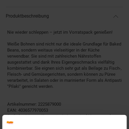
Produktbeschreibung
Nie wieder schleppen – jetzt im Vorratspack genießen!
Weiße Bohnen sind nicht nur die ideale Grundlage für Baked
Beans, sondern weitaus vielseitiger in der Küche
verwendbar. Sie sind mit zahlreichen Nährstoffen
ausgestattet und dank Ihres Eigengeschmacks vielfältig
kombinierbar. Sie eignen sich sehr gut als Beilage zu Fisch-,
Fleisch- und Gemüsegerichten, sondern können zu Püree
verarbeitet, in Salaten oder in marinierter Form als Antipasti
"Pilaki" gereicht werden.
Artikelnummer: 2225879000
EAN: 4036577970053
Artikel gehört zur Kategorie:
Lebensmittel Vorratspacks