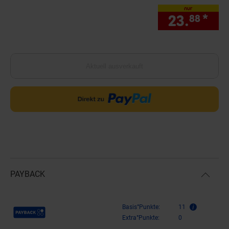
nur
23.
*
nur
88
Aktuell ausverkauft
PAYBACK
Payback Punkte
Basis°Punkte:
11
Extra°Punkte:
0