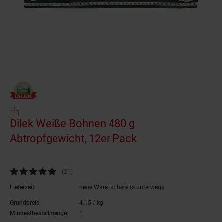
Dilek Weiße Bohnen 480 g
Abtropfgewicht, 12er Pack
(Produkt aktuell 
Kundenbewertung: 4,76 von 5 Sternen
(21
Kundenbewertungen
)
Lieferzeit:
neue Ware ist bereits unterwegs
Grundpreis:
4.
15
/ kg
4,
15
€ pro Kilogramm
Mindestbestellmenge:
1