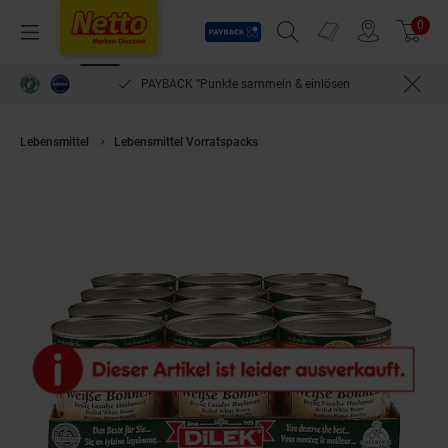
Payback
Prospekte
0
Arti
Menü
Suchfeld einblenden
Filiale finden
Warenkorb
PAYBACK °Punkte sammeln & einlösen
Lebensmittel
Lebensmittel Vorratspacks
Dilek Weiße Bohnen 480 g Abt