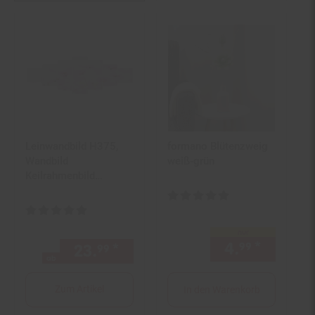
Leinwandbild H375,
formano Blütenzweig
Wandbild
weiß-grün
Keilrahmenbild
Kunstdruck, 7-teilig
Kundenbewertung: 5 von 5 Ster
140x50cm ~ Blumen
Kundenbewertung: 5 von 5 Sternen
nur
4.
*
nur 4,
99
9
23.
*
ab 23,
€ Sternchen Fußno
99
99
ab
Zum Artikel
In den Warenkorb