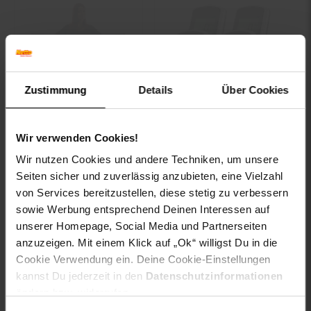
Zustimmung
Details
Über Cookies
Wandbild Ortschaft,
BEARWARE 4x
100% handgemaltes
Hygrometer,
Wir verwenden Cookies!
Ölgemälde Gemälde
Hygrometer
Wir nutzen Cookies und andere Techniken, um unsere
XL, 120x90cm
Thermometer,
Seiten sicher und zuverlässig anzubieten, eine Vielzahl
Temperatur &
von Services bereitzustellen, diese stetig zu verbessern
-66 %
Luftfeuchtigkeit
Sie Sparen 66 Prozent,
nur
UVP
49.
99
UVP : 49,
9
Messgerät
sowie Werbung entsprechend Deinen Interessen auf
102.
*
nur 102,
€ Sternchen Fuß
99
99
16.
*
Aktuelle
95
unserer Homepage, Social Media und Partnerseiten
anzuzeigen. Mit einem Klick auf „Ok“ willigst Du in die
Cookie Verwendung ein. Deine Cookie-Einstellungen
In den Warenkorb
In den Warenkorb
kannst Du jederzeit in den
Datenschutzinformationen
ändern bzw. widerrufen.