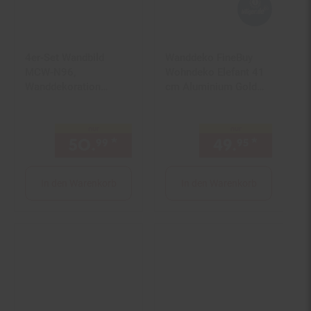
4er-Set Wandbild
Wanddeko FineBuy
MCW-N96,
Wohndeko Elefant 41
Wanddekoration
cm Aluminium Gold
Bilderrahmen Sprüche
Afrika Dekoration
Smile Home, Holz
Modern
nur
nur
Leinwand 15x45cm
50.
*
nur 50,
€ Sternchen Fußn
49.
*
nur 49,
99
99
95
In den Warenkorb
In den Warenkorb