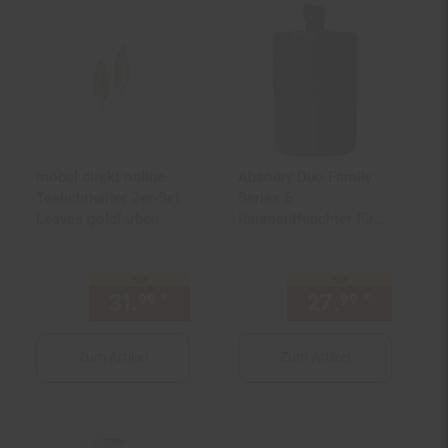
möbel direkt online
Absodry Duo Family
Teelichthalter 2er-Set
Series 6
Leaves goldfarben
Raumentfeuchter für
60 m³, schwarz
nur
nur
31.
*
nur 31,
€ Sternchen Fußno
27.
*
nur 27,
99
99
99
Zum Artikel
Zum Artikel