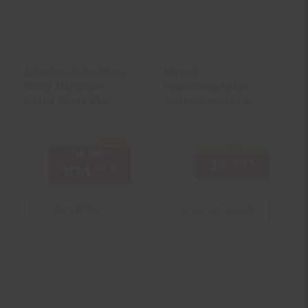
Dekofigur Schachfigur
Miraval
König Aluminium
Raumklimastation
poliert 70 cm XXL
Schimmelwarner 5
Stufen
Lüftungsempfehlung
-34 %
Sie Sparen 34 Prozent,
Hygrometer
nur
UVP
160.–
UVP : 160,–€
Temperaturstation
25.
*
nur 25,
90
104.
*
Aktueller Preis: 104,
€ St
95
95
Zum Artikel
In den Warenkorb