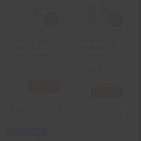
FineBuy Bull Geweih L
möbel direkt online
Wanddekoration 125
Wanddekoration 2er-
cm breit Aluminium
Set Anna beige
silber Wandgeweih
Kundenbewertung: 5 von 5 Ster
nur
74.
*
nur 74,
€ Sternchen Fußno
95
95
nur
78.
*
nur 78,
39
Zum Artikel
In den Warenkorb
Kampagnen
+30€ Filialgutschein
Artikel+30€