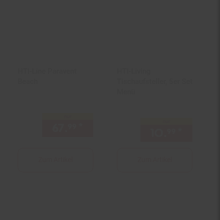
HTI-Line Paravent
HTI-Living
Beach
Tischaufsteller, 5er Set
Menü
nur
nur
67.
*
nur 67,
€ Sternchen Fußno
99
99
10.
*
nur 10,
99
Zum Artikel
Zum Artikel