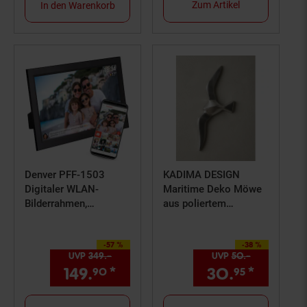
Zum Artikel
In den Warenkorb
Denver PFF-1503
KADIMA DESIGN
Digitaler WLAN-
Maritime Deko Möwe
Bilderrahmen,
aus poliertem
15.6"Touchscreen,
Aluminium, 30cm
schwarz
Höhe,
-57 %
-38 %
Sie Sparen 57 Prozent,
Wandbefestigung,
Sie Sparen 38 Prozent,
UVP
349.–
UVP : 349,–€
UVP
50.–
UVP : 50,–
silber
149.
*
Aktueller Preis: 149,
30.
*
Aktuell
€ St
90
95
90