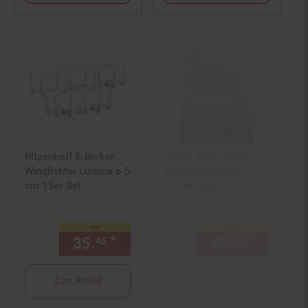
Ritzenhoff & Breker
möbel direkt online
Windlichter Lumina ø 5
Wanddekoobjekt
cm 15er Set
Fische natur
nur
nur
35.
*
nur 35,
€ Sternchen Fußno
47.
*
nur 47,
45
45
99
Zum Artikel
Zum Artikel