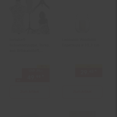
tectake®
Leonardo Windlicht
Schneiderpuppe, Torso,
Esperanza ø 15.3 cm
aus Schaumstoff,
höhenverstellbar, 133 -
168 cm
nur
-32 %
Sie Sparen 32 Prozent,
UVP
74.–
UVP : 74,–€
29.
*
nur 29,
45
49.
*
ab 49,
€ Sternchen Fußno
99
99
ab
Zum Artikel
Zum Artikel