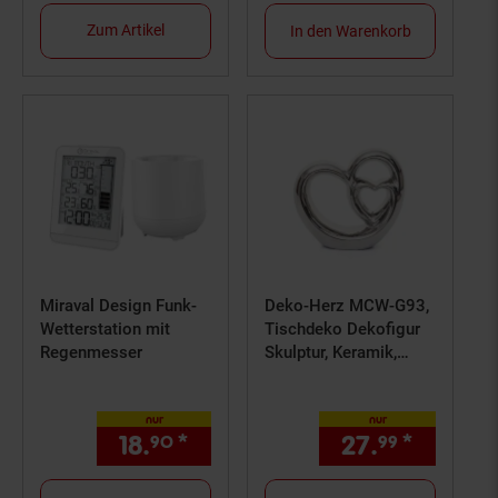
Zum Artikel
In den Warenkorb
Miraval Design Funk-
Deko-Herz MCW-G93,
Wetterstation mit
Tischdeko Dekofigur
Regenmesser
Skulptur, Keramik,
21x23x8cm
nur
nur
18.
*
nur 18,
€ Sternchen Fußno
27.
*
nur 27,
90
90
99