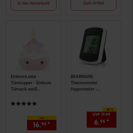
Zum Artikel
In den Warenkorb
EinhornLiebe -
BEARWARE
Türstopper - Einhorn
Thermometer
Türsack weiß
Hygrometer -
(17x28x16cm)
Temperatur und
Türgewicht
Luftfeuchtigkeitmessg
Kundenbewertung: 5 von 5 Sternen
Wandpuffer
erät - Komfortsymbole
-61 %
Sie Sparen 61 Prozent,
- Trendanzeige - °C -
UVP
17.
99
UVP : 17,
99
nur
Haltemagnete und
6.
*
Aktuelle
95
16.
*
nur 16,
€ Sternchen Fußno
95
95
Standfuß