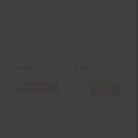
Glasbild T114,
LED-Bulb Bild
Wandbild Poster Motiv,
Wandbild, Leuchtbild
50x100cm ~ Steg
25x20cm, Love
Kundenbewertung: 5 von 5 Sternen
Kundenbewertung: 5 von 5 Ster
nur
50.
*
ab 50,
€ Sternchen Fußno
99
99
19.
*
nur 19,
99
ab
Zum Artikel
Zum Artikel