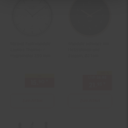
Miraval Funkwanduhr
Wanduhr schwarz mit
Lautlos Thermo- /
Holzrahmen und
Hygrometer 250 mm
Zeigern, Ø31cm
-40 %
Sie Sparen 40 Prozent,
nur
UVP
36.
95
UVP : 36,
95
15.
*
nur 15,
€ Sternchen Fußno
90
90
21.
*
Aktuell
95
Zum Artikel
Zum Artikel