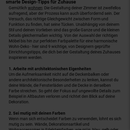
smarte Design-Tipps für Zuhause
Gemütlich
wohnen
: Die Gestaltung deiner Zimmer ist zweifellos
aufregend, aber der Prozess kann auch überfordernd sein. Der
Versuch, das richtige Gleichgewicht zwischen Form und
Funktion zu finden, hat seine Tücken. Unabhängig von deinem
Stil und deinen Vorlieben sind das große Ganze und die kleinen
Details gleichermaßen wichtig. Von der Auswahl der richtigen
Möbel bis hin zur perfekten Farbpalette für eine harmonische
Wohn-Deko
- hier sind 9 wichtige, von Designern geprüfte
Einrichtungstipps, die dich bei der Gestaltung deines Zuhauses
inspirieren werden.
1. Arbeite mit architektonischen Eigenheiten
Um die Aufmerksamkeit nicht auf die Deckenbalken oder
andere architektonische Besonderheiten zu lenken, kannst du
deine Wände, die Fensterläden und die Decke in derselben
Farbe streichen. So geht der Fokus auf ungewollte Details zum
Beispiel in Altbauten verloren und richtet den Blick auf deine
Dekoration.
2. Sei mutig mit deinen Farben
Wenn man sich entscheidet Farben zu verwenden, lohnt es sich
mutig zu sein. Wände, Dekorationsartikel und
Wohnaccessoires in Edelsteinfarben, wie grün, blau, gelb oder