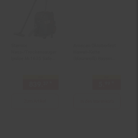
Filialgutschein
Starmix
Amscan Oktoberfest
Nass-/Trockensauger
Hawaii-Kette
Ipulse M-1635 Safe
(blau/weiß) Bayern
Plus 1600 W Behälter
München Schalke 04
Brutto 35 l
Umhang
nur
nur
839.
*
nur 839,
€ Sternchen Fußn
5.
*
nur 5,
37
37
99
9
Zum Artikel
In den Warenkorb