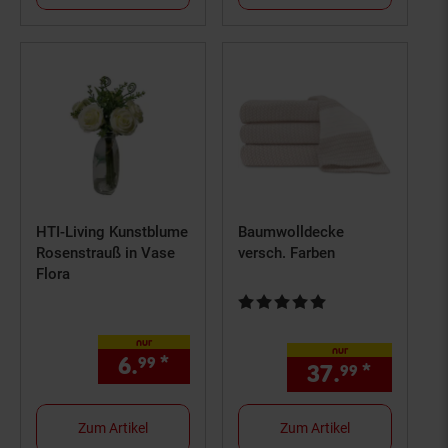
HTI-Living Kunstblume
Baumwolldecke
Rosenstrauß in Vase
versch. Farben
Flora
Kundenbewertung: 5 von 5 Ster
nur
nur
6.
*
nur 6,
€ Sternchen Fußnot
99
99
37.
*
nur 37,
99
Zum Artikel
Zum Artikel