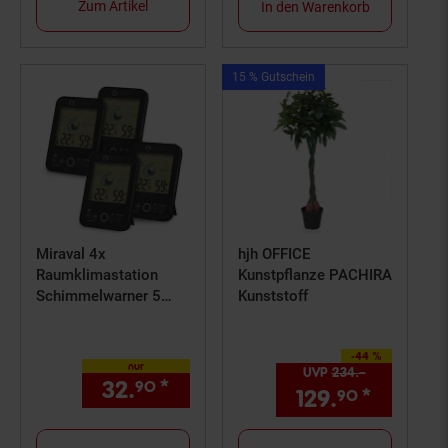
Zum Artikel
In den Warenkorb
Kampagnen
15 % Gutschein
Artikel15
%
Gutschein
Miraval 4x
hjh OFFICE
Raumklimastation
Kunstpflanze PACHIRA
Schimmelwarner 5
Kunststoff
Stufen
Lüftungsempfehlung
-44 %
Hygrometer
Sie Sparen 44 Prozent,
nur
UVP
234.–
UVP : 234,–
Temperaturstation
32.
*
nur 32,
€ Sternchen Fußn
90
90
129.
*
Aktuell
90