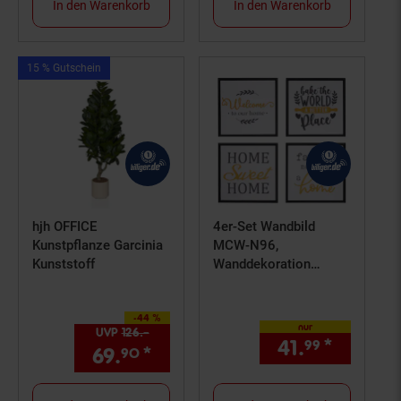
In den Warenkorb
In den Warenkorb
Kampagnen
15 % Gutschein
Artikel15
%
Gutschein
hjh OFFICE
4er-Set Wandbild
Kunstpflanze Garcinia
MCW-N96,
Kunststoff
Wanddekoration
Bilderrahmen Sprüche
Sweet Home Welcome
-44 %
Sie Sparen 44 Prozent,
World Family, Holz
nur
UVP
126.–
UVP : 126,–€
Leinwand 30x30cm
41.
*
nur 41,
99
69.
*
Aktueller Preis: 69,
€ Ste
90
90