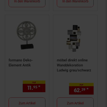
In den Warenkorb
In den Warenkorb
formano Deko-
möbel direkt online
Element Antik
Wanddekoration
Ludwig grau/schwarz
nur
nur
11.
*
nur 11,
€ Sternchen Fußno
95
95
62.
*
nur 62,
39
Zum Artikel
Zum Artikel