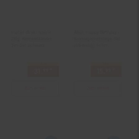
möbel direkt online
Ahoi, Happy Birthday -
2tlg. Kerzenständer
Kindergeburtstags-Set
2er-Set schwarz
(65-teilig) Teller
Becher Dekoration
Geburtstag Piraten
nur
nur
31.
*
nur 31,
€ Sternchen Fußno
15.
*
nur 15,
99
99
99
Zum Artikel
Zum Artikel