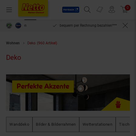
Payback
Prospekte
0
Arti
Menü
Suchfeld einblenden
Filiale finden
Warenkorb
inlösen
bequem per Rechnung bezahlen***
Wohnen
Deko
(960 Artikel)
Deko
Perfekte Akzente
Wanddeko
Bilder & Bilderrahmen
Wetterstationen
Tischde