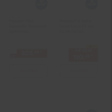
Paravent T568,
Ritzenhoff & Breker
Raumteiler Trennwand
Vasen Lucca 31 cm /
Sichtschutz
41 cm 2er Set
Raumtrennung,
Ornamente klappbar
-43 %
Paulownia Holz
Sie Sparen 43 Prozent,
UVP
212.
99
UVP : 212,
9
202.
*
ab 202,
€ Sternchen Fuß
99
99
170x240cm ~ weiß
120.
*
Aktuell
ab
45
Zum Artikel
Zum Artikel