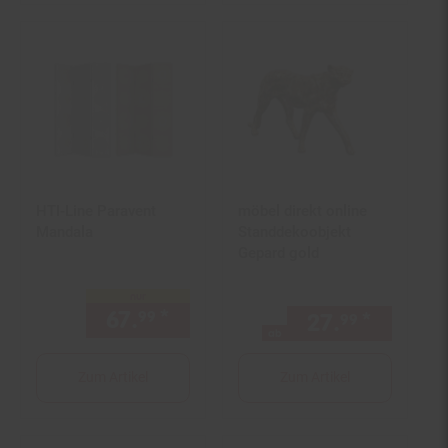
HTI-Line Paravent
möbel direkt online
Mandala
Standdekoobjekt
Gepard gold
nur
67.
*
nur 67,
€ Sternchen Fußno
99
99
27.
*
ab 27,
99
9
ab
Zum Artikel
Zum Artikel