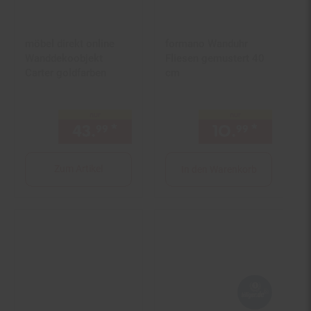
möbel direkt online
formano Wanduhr
Wanddekoobjekt
Fliesen gemustert 40
Carter goldfarben
cm
nur
nur
43.
*
nur 43,
€ Sternchen Fußn
10.
*
nur 10,
99
99
99
Zum Artikel
In den Warenkorb