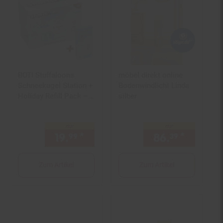
BOTI Stuffaloons
möbel direkt online
Schneekugel Station +
Bodenwindlicht Linda
Holiday Refill Pack –
silber
Bundle ab 8 Jahren
nur
nur
19.
*
nur 19,
€ Sternchen Fußno
86.
*
nur 86,
99
99
39
Zum Artikel
Zum Artikel