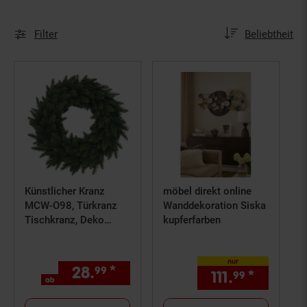
Sortierung
Sortierung:
Filter
Beliebtheit
Künstlicher Kranz
möbel direkt online
MCW-O98, Türkranz
Wanddekoration Siska
Tischkranz, Deko
kupferfarben
künstlich Ø 45cm ~
grüne Tanne
nur
28.
*
ab 28,
€ Sternchen Fußno
99
99
111.
*
nur 111,
99
ab