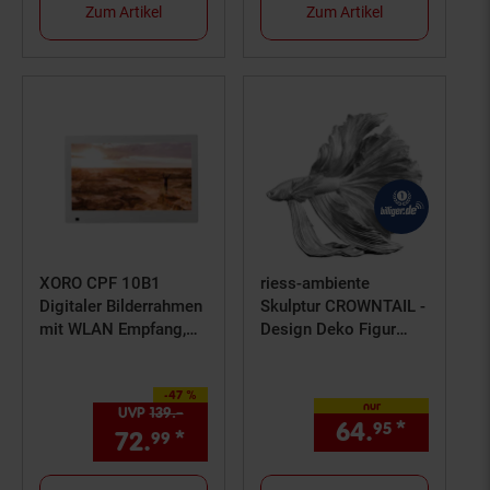
Zum Artikel
Zum Artikel
XORO CPF 10B1
riess-ambiente
Digitaler Bilderrahmen
Skulptur CROWNTAIL -
mit WLAN Empfang,
Design Deko Figur
25,65 cm (10.1 Zoll)
Kampffisch35cm
silber Betta Fisch
-47 %
Sie Sparen 47 Prozent,
Skulptur
nur
UVP
139.–
UVP : 139,–€
64.
*
nur 64,
95
72.
*
Aktueller Preis: 72,
€ Ste
99
99