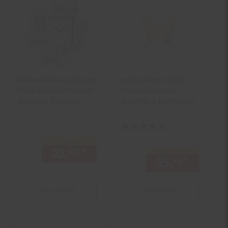
Miraval Miraval Design
möbel direkt online
Funk-Bilderrahmenuhr
Wanddekoration
Wanduhr 350 mm
Butterfly 1 goldfarben
Kundenbewertung: 5 von 5 Ster
nur
22.
*
nur 22,
€ Sternchen Fußn
90
90
nur
35.
*
nur 35,
99
Zum Artikel
Zum Artikel