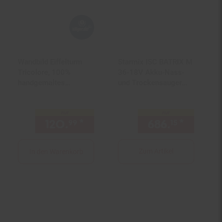
Wandbild Eiffelturm
Starmix ISC BATRIX M
Tricolore, 100%
36-18V Akku-Nass-
handgemaltes
und Trockensauger
Ölgemälde Gemälde
ohne Akku
XL, 100x100cm
nur
nur
120.
*
nur 120,
€ Sternchen Fuß
686.
*
nur 686
99
99
15
Zum Artikel
In den Warenkorb