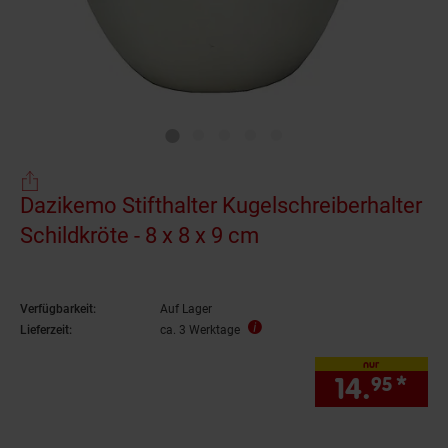
Dazikemo Stifthalter Kugelschreiberhalter
Schildkröte - 8 x 8 x 9 cm
Verfügbarkeit:
Auf Lager
Lieferzeit:
ca. 3 Werktage
nur
14.
*
nur
95