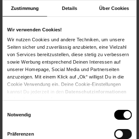
EAN: 4251639209869
Zustimmung
Details
Über Cookies
Artikel gehört zur Kategorie:
Tischdeko
Wir verwenden Cookies!
Wir nutzen Cookies und andere Techniken, um unsere
Versandinformationen
Seiten sicher und zuverlässig anzubieten, eine Vielzahl
von Services bereitzustellen, diese stetig zu verbessern
Herstellerinformationen
sowie Werbung entsprechend Deinen Interessen auf
unserer Homepage, Social Media und Partnerseiten
anzuzeigen. Mit einem Klick auf „Ok“ willigst Du in die
Cookie Verwendung ein. Deine Cookie-Einstellungen
kannst Du jederzeit in den
Datenschutzinformationen
Fußzeile
Weitere Online-Angebote
ändern bzw. widerrufen.
Einwilligungsauswahl
Notwendig
Netto Reisen
TV-Shop
Weinwelt
Präferenzen