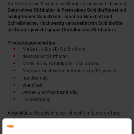
8 x 8 x 9 cm aus Kunststein dekorativ handbemalt standfest
Dekorativer Stifthalter in Form eines Schildkrötenei mit
schlüpfender Schildkröte. Ideal für Haushalt und
Schreibtische. Hochwertig verarbeitet mit Schildkröte
als Kontergewicht gegen Umfallen des Stifthalters.
Produkteigenschaften:
Maße (L x B x H): 8 x 8 x 9 cm
dekorativer Stifthalter
Motiv: Baby Schildkröte - schlüpfend
Material: hochwertiger Kunststein (Polyresin)
handbemalt
standfest
wetter- und frostbeständig
UV-beständig
Abgebildeter Kugelschreiber ist nicht im Lieferumfang
enthalten.
Artikelnummer: 2722152000