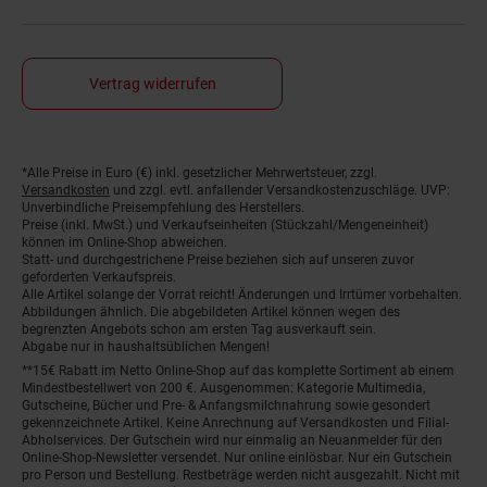
Vertrag widerrufen
*Alle Preise in Euro (€) inkl. gesetzlicher Mehrwertsteuer, zzgl.
Fußnoten
Versandkosten
und zzgl. evtl. anfallender Versandkostenzuschläge. UVP:
Unverbindliche Preisempfehlung des Herstellers.
Preise (inkl. MwSt.) und Verkaufseinheiten (Stückzahl/Mengeneinheit)
können im Online-Shop abweichen.
Statt- und durchgestrichene Preise beziehen sich auf unseren zuvor
geforderten Verkaufspreis.
Alle Artikel solange der Vorrat reicht! Änderungen und Irrtümer vorbehalten.
Abbildungen ähnlich. Die abgebildeten Artikel können wegen des
begrenzten Angebots schon am ersten Tag ausverkauft sein.
Abgabe nur in haushaltsüblichen Mengen!
**15€ Rabatt im Netto Online-Shop auf das komplette Sortiment ab einem
Mindestbestellwert von 200 €. Ausgenommen: Kategorie Multimedia,
Gutscheine, Bücher und Pre- & Anfangsmilchnahrung sowie gesondert
gekennzeichnete Artikel. Keine Anrechnung auf Versandkosten und Filial-
Abholservices. Der Gutschein wird nur einmalig an Neuanmelder für den
Online-Shop-Newsletter versendet. Nur online einlösbar. Nur ein Gutschein
pro Person und Bestellung. Restbeträge werden nicht ausgezahlt. Nicht mit