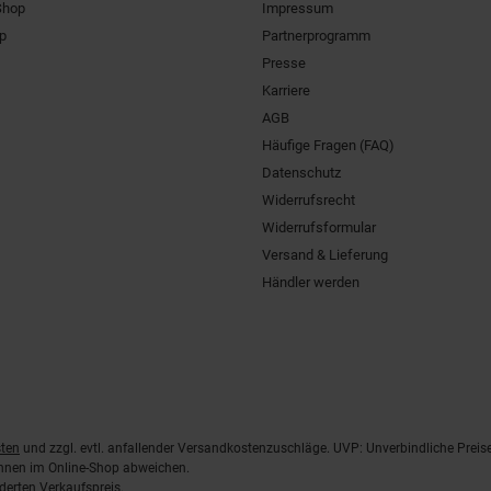
Shop
Impressum
pp
Partnerprogramm
Presse
Karriere
AGB
Häufige Fragen (FAQ)
Datenschutz
Widerrufsrecht
Widerrufsformular
Versand & Lieferung
Händler werden
ten
und zzgl. evtl. anfallender Versandkostenzuschläge. UVP: Unverbindliche Preis
önnen im Online-Shop abweichen.
derten Verkaufspreis.