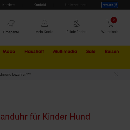
Karriere
Kontakt
Unternehmen
0
Artikel
Mein Konto
Filiale finden
Warenkorb
Prospekte
Mode
Haushalt
Multimedia
Sale
Externer Li
Reisen
chnung bezahlen***
Wanduhr für Kinder Hund
(Produkt a