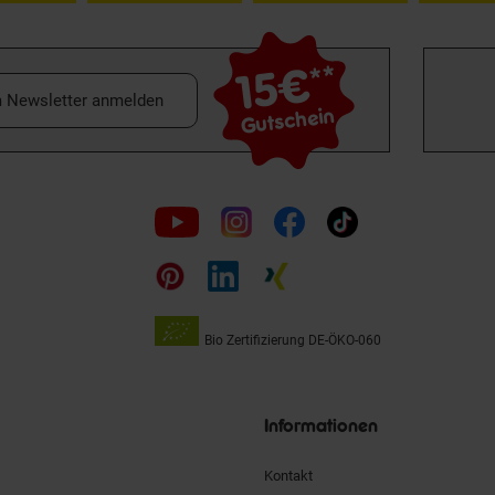
15€
**
m Newsletter anmelden
Gutschein
Folge
uns
auf
Bio Zertifizierung
DE-ÖKO-060
Unsere
Siegel
Informationen
Kontakt