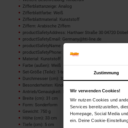
Zifferblattanzeige: Analog
Zifferblattfarbe: Weiß
Zifferblattmaterial: Kunststoff
Ziffern: Arabische Ziffern
productSafetyAddress: Harthaer Straße 30 04720 Döbe
productSafetyEmail: Germany@hti-line.de
productSafetyName: HTI Germany GmbH
productSafetyPhone: +49 (0) 3431 6064831
Material: Kunststoff
Farbe (außen): Weiß
Set-Größe (Teile): 1-teilig
Zustimmung
Durchmesser (cm): 33 cm
Besonderheiten: Kinderuhr
Wir verwenden Cookies!
Antrieb/Genauigkeit: Batterie
Breite (cm): 31 cm
Wir nutzen Cookies und ander
Form: Sonderform
Services bereitzustellen, di
Gewicht: 750 g
Homepage, Social Media und P
Höhe (cm): 33 cm
ein. Deine Cookie-Einstellun
Tiefe (cm): 5 cm