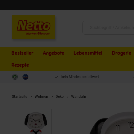
Schließen
Suche:
Bestseller
Angebote
Lebensmittel
Drogerie
Rezepte
kein Mindestbestellwert
Startseite
Wohnen
Deko
Wanduhr
HTI-Living Wanduhr für 