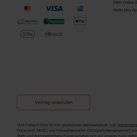
Mein Online-
Netto plus A
Vertrag widerrufen
Fußnoten
*Alle Preise in Euro (€) inkl. gesetzlicher Mehrwertsteuer, zzgl.
Versandkos
Preise (inkl. MwSt.) und Verkaufseinheiten (Stückzahl/Mengeneinheit) k
Statt- und durchgestrichene Preise beziehen sich auf unseren zuvor gefor