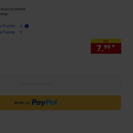
Ware ist bereits
rwegs
is°Punkte:
3
ra°Punkte:
0
nur
7.
*
nur 7
99
Aktuell ausverkauft