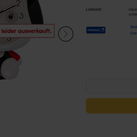
Lieferzeit:
neue 
unte
Payback Punkte
Bas
Ext