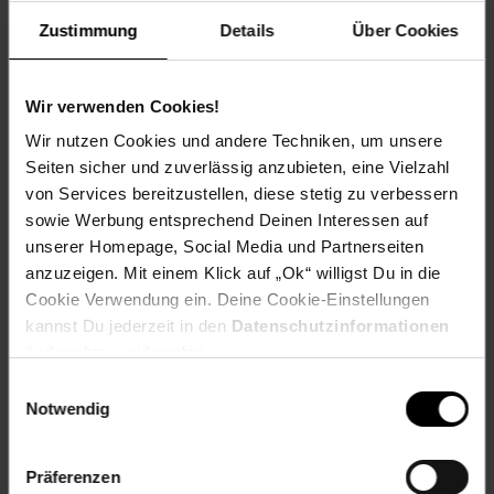
Zustimmung
Details
Über Cookies
Kennzeichnung
Wir verwenden Cookies!
Bewertungen
Wir nutzen Cookies und andere Techniken, um unsere
Seiten sicher und zuverlässig anzubieten, eine Vielzahl
Versandinformationen
von Services bereitzustellen, diese stetig zu verbessern
sowie Werbung entsprechend Deinen Interessen auf
unserer Homepage, Social Media und Partnerseiten
Herstellerinformationen
anzuzeigen. Mit einem Klick auf „Ok“ willigst Du in die
Cookie Verwendung ein. Deine Cookie-Einstellungen
kannst Du jederzeit in den
Datenschutzinformationen
Fußzeile
Weitere Online-Angebote
ändern bzw. widerrufen.
Einwilligungsauswahl
Notwendig
Netto Reisen
TV-Shop
Weinwelt
Präferenzen