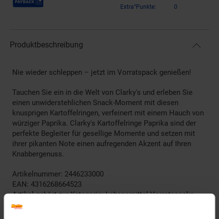
Extra°Punkte:
0
Produktbeschreibung
Nie wieder schleppen – jetzt im Vorratspack genießen!
Tauchen Sie ein in die Welt von Clarky's und erleben Sie
einen unwiderstehlichen Snack-Moment mit diesen
knusprigen Kartoffelringen, verfeinert mit einem Hauch von
würziger Paprika. Clarky's Kartoffelringe Paprika sind der
perfekte Begleiter für gesellige Momente und setzen mit
ihrer pikanten Note einen aufregenden Akzent auf Ihren
Knabbergenuss.
Artikelnummer: 2446233000
EAN: 4316268664523
Artikel gehört zur Kategorie:
Lebensmittel Vorratspacks