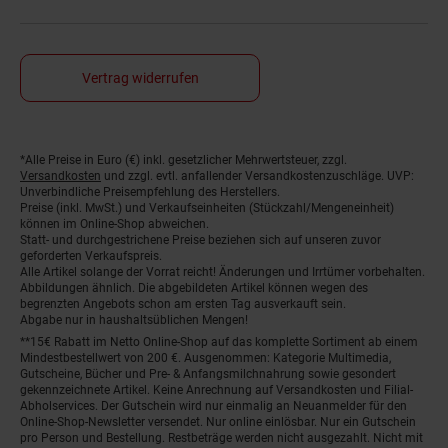
Vertrag widerrufen
*Alle Preise in Euro (€) inkl. gesetzlicher Mehrwertsteuer, zzgl.
Fußnoten
Versandkosten
und zzgl. evtl. anfallender Versandkostenzuschläge. UVP:
Unverbindliche Preisempfehlung des Herstellers.
Preise (inkl. MwSt.) und Verkaufseinheiten (Stückzahl/Mengeneinheit)
können im Online-Shop abweichen.
Statt- und durchgestrichene Preise beziehen sich auf unseren zuvor
geforderten Verkaufspreis.
Alle Artikel solange der Vorrat reicht! Änderungen und Irrtümer vorbehalten.
Abbildungen ähnlich. Die abgebildeten Artikel können wegen des
begrenzten Angebots schon am ersten Tag ausverkauft sein.
Abgabe nur in haushaltsüblichen Mengen!
**15€ Rabatt im Netto Online-Shop auf das komplette Sortiment ab einem
Mindestbestellwert von 200 €. Ausgenommen: Kategorie Multimedia,
Gutscheine, Bücher und Pre- & Anfangsmilchnahrung sowie gesondert
gekennzeichnete Artikel. Keine Anrechnung auf Versandkosten und Filial-
Abholservices. Der Gutschein wird nur einmalig an Neuanmelder für den
Online-Shop-Newsletter versendet. Nur online einlösbar. Nur ein Gutschein
pro Person und Bestellung. Restbeträge werden nicht ausgezahlt. Nicht mit