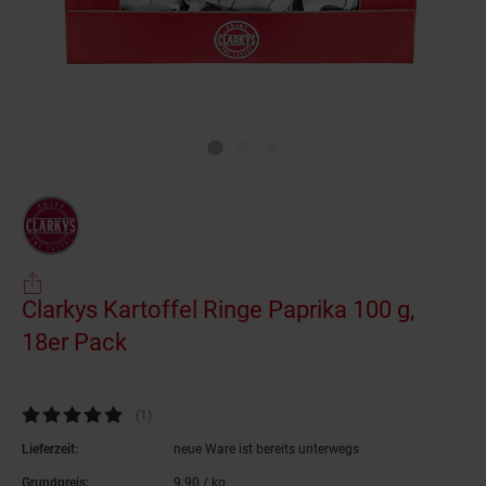
Clarkys Kartoffel Ringe Paprika 100 g,
18er Pack
(Produkt aktuell ausverkauft)
Kundenbewertung: 5 von 5 Sternen
(1
Kundenbewertungen
)
Lieferzeit:
neue Ware ist bereits unterwegs
Grundpreis:
9.
90
/ kg
9,
90
€ pro Kilogramm