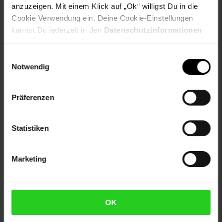
anzuzeigen. Mit einem Klick auf „Ok“ willigst Du in die
Enthält nicht textile Teile tierischen Ursprungs: nein
Geschlecht: unisex
Cookie Verwendung ein. Deine Cookie-Einstellungen
Grundpreisauszeichnungspflicht: nein
kannst Du jederzeit in den
Datenschutzinformationen
Elektroprodukt: ja
ändern bzw. widerrufen.
Produktsicherheit (Verantwortliche Person im EWR):
Einwilligungsauswahl
Industex S. L. | Av. dels Països Catalans, 34, 8a planta,
Notwendig
08950 Esplugues de Llobregat, Barcelona, Spanien |
industex@industex.com
WEEE Nummer: 67008162
Präferenzen
WEEE Pflicht: true
Gewählte Variante:
Statistiken
Farbe: silber
Marketing
Artikelnummer: 2278520000
EAN: 0644812026317
Artikel gehört zur Kategorie:
Mixer & Zerkleinerer
OK