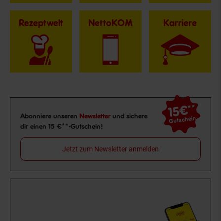
Rezeptwelt
NettoKOM
Karriere
15€
**
Newsletter Anmeldung
Abonniere unseren
Newsletter
und sichere
Gutschein
dir einen 15 €**-Gutschein!
Jetzt zum Newsletter anmelden