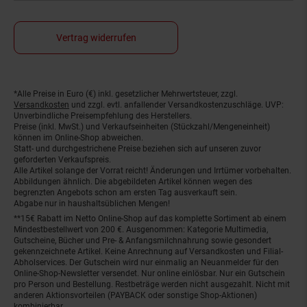
Vertrag widerrufen
*Alle Preise in Euro (€) inkl. gesetzlicher Mehrwertsteuer, zzgl.
Fußnoten
Versandkosten
und zzgl. evtl. anfallender Versandkostenzuschläge. UVP:
Unverbindliche Preisempfehlung des Herstellers.
Preise (inkl. MwSt.) und Verkaufseinheiten (Stückzahl/Mengeneinheit)
können im Online-Shop abweichen.
Statt- und durchgestrichene Preise beziehen sich auf unseren zuvor
geforderten Verkaufspreis.
Alle Artikel solange der Vorrat reicht! Änderungen und Irrtümer vorbehalten.
Abbildungen ähnlich. Die abgebildeten Artikel können wegen des
begrenzten Angebots schon am ersten Tag ausverkauft sein.
Abgabe nur in haushaltsüblichen Mengen!
**15€ Rabatt im Netto Online-Shop auf das komplette Sortiment ab einem
Mindestbestellwert von 200 €. Ausgenommen: Kategorie Multimedia,
Gutscheine, Bücher und Pre- & Anfangsmilchnahrung sowie gesondert
gekennzeichnete Artikel. Keine Anrechnung auf Versandkosten und Filial-
Abholservices. Der Gutschein wird nur einmalig an Neuanmelder für den
Online-Shop-Newsletter versendet. Nur online einlösbar. Nur ein Gutschein
pro Person und Bestellung. Restbeträge werden nicht ausgezahlt. Nicht mit
anderen Aktionsvorteilen (PAYBACK oder sonstige Shop-Aktionen)
kombinierbar.