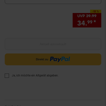
-12 %
Sie Sparen 12 Prozen
UVP
39.
99
UVP 
34.
*
Sie
99
Aktuell ausverkauft
Ja, ich möchte ein Altgerät abgeben.