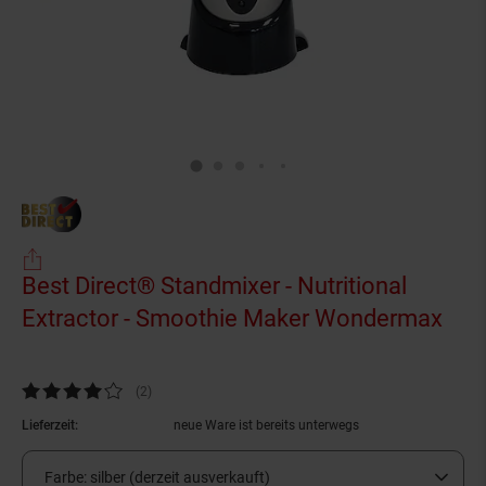
Best Direct® Standmixer - Nutritional
Extractor - Smoothie Maker Wondermax
(Pro
Kundenbewertung: 4 von 5 Sternen
(2
Kundenbewertungen
)
Lieferzeit:
neue Ware ist bereits unterwegs
Farbe:
silber (derzeit ausverkauft)