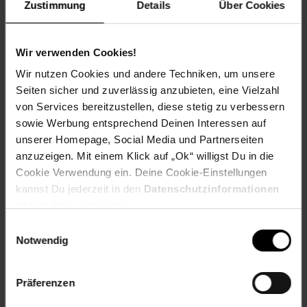
Kennzeichnung
Zustimmung
Details
Über Cookies
Bewertungen
Wir verwenden Cookies!
Wir nutzen Cookies und andere Techniken, um unsere
Seiten sicher und zuverlässig anzubieten, eine Vielzahl
Versandinformationen
von Services bereitzustellen, diese stetig zu verbessern
sowie Werbung entsprechend Deinen Interessen auf
Herstellerinformationen
unserer Homepage, Social Media und Partnerseiten
anzuzeigen. Mit einem Klick auf „Ok“ willigst Du in die
Cookie Verwendung ein. Deine Cookie-Einstellungen
Fußzeile
Weitere Online-Angebote
kannst Du jederzeit in den
Datenschutzinformationen
ändern bzw. widerrufen.
Einwilligungsauswahl
Netto Reisen
TV-Shop
Weinwelt
Notwendig
Präferenzen