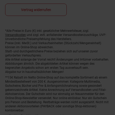
Vertrag widerrufen
*Alle Preise in Euro (€) inkl. gesetzlicher Mehrwertsteuer, zzgl.
Fußnoten
Versandkosten
und zzgl. evtl. anfallender Versandkostenzuschläge. UVP:
Unverbindliche Preisempfehlung des Herstellers.
Preise (inkl. MwSt.) und Verkaufseinheiten (Stückzahl/Mengeneinheit)
können im Online-Shop abweichen.
Statt- und durchgestrichene Preise beziehen sich auf unseren zuvor
geforderten Verkaufspreis.
Alle Artikel solange der Vorrat reicht! Änderungen und Irrtümer vorbehalten.
Abbildungen ähnlich. Die abgebildeten Artikel können wegen des
begrenzten Angebots schon am ersten Tag ausverkauft sein.
Abgabe nur in haushaltsüblichen Mengen!
**15€ Rabatt im Netto Online-Shop auf das komplette Sortiment ab einem
Mindestbestellwert von 200 €. Ausgenommen: Kategorie Multimedia,
Gutscheine, Bücher und Pre- & Anfangsmilchnahrung sowie gesondert
gekennzeichnete Artikel. Keine Anrechnung auf Versandkosten und Filial-
Abholservices. Der Gutschein wird nur einmalig an Neuanmelder für den
Online-Shop-Newsletter versendet. Nur online einlösbar. Nur ein Gutschein
pro Person und Bestellung. Restbeträge werden nicht ausgezahlt. Nicht mit
anderen Aktionsvorteilen (PAYBACK oder sonstige Shop-Aktionen)
kombinierbar.