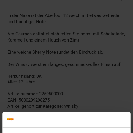
In der Nase ist der Aberlour 12 weich mit etwas Getreide
und fruchtiger Note.
Am Gaumen entfaltet sich reifes Steinobst mit Schokolade,
Karamell und einem Hauch von Zimt.
Eine weiche Sherry Note rundet den Eindruck ab.
Der Whisky weist ein langes, geschmackvolles Finish auf.
Herkunftsland
UK
Alter
12 Jahre
Artikelnummer: 2259500000
EAN: 5000299298275
Artikel gehört zur Kategorie:
Whisky