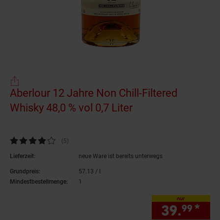
Aberlour 12 Jahre Non Chill-Filtered
Whisky 48,0 % vol 0,7 Liter
(Produkt aktuell a
Kundenbewertung: 4,2 von 5 Sternen
(5
Kundenbewertungen
)
Lieferzeit:
neue Ware ist bereits unterwegs
Grundpreis:
57.
13
/ l
57,
13
€ pro Liter
Mindestbestellmenge:
1
nur
39.
*
nur
99