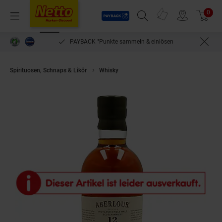
Payback
Prospekte
0
Arti
Menü
Suchfeld einblenden
Filiale finden
Warenkorb
PAYBACK °Punkte sammeln & einlösen
Spirituosen, Schnaps & Likör
Whisky
Aberlour 12 Jahre Non Chill-Filter