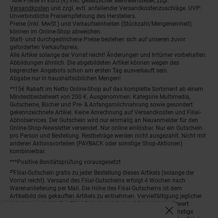
*Alle Preise in Euro (€) inkl. gesetzlicher Mehrwertsteuer, zzgl.
Fußnoten
Versandkosten
und zzgl. evtl. anfallender Versandkostenzuschläge. UVP:
Unverbindliche Preisempfehlung des Herstellers.
Preise (inkl. MwSt.) und Verkaufseinheiten (Stückzahl/Mengeneinheit)
können im Online-Shop abweichen.
Statt- und durchgestrichene Preise beziehen sich auf unseren zuvor
geforderten Verkaufspreis.
Alle Artikel solange der Vorrat reicht! Änderungen und Irrtümer vorbehalten.
Abbildungen ähnlich. Die abgebildeten Artikel können wegen des
begrenzten Angebots schon am ersten Tag ausverkauft sein.
Abgabe nur in haushaltsüblichen Mengen!
**15€ Rabatt im Netto Online-Shop auf das komplette Sortiment ab einem
Mindestbestellwert von 200 €. Ausgenommen: Kategorie Multimedia,
Gutscheine, Bücher und Pre- & Anfangsmilchnahrung sowie gesondert
gekennzeichnete Artikel. Keine Anrechnung auf Versandkosten und Filial-
Abholservices. Der Gutschein wird nur einmalig an Neuanmelder für den
Online-Shop-Newsletter versendet. Nur online einlösbar. Nur ein Gutschein
pro Person und Bestellung. Restbeträge werden nicht ausgezahlt. Nicht mit
anderen Aktionsvorteilen (PAYBACK oder sonstige Shop-Aktionen)
kombinierbar.
***Positive Bonitätsprüfung vorausgesetzt
²⁰Filial-Gutschein gratis zu jeder Bestellung dieses Artikels (solange der
Vorrat reicht). Versand des Filial-Gutscheins erfolgt 4 Wochen nach
Warenanlieferung per Mail. Die Höhe des Filial-Gutscheins ist dem
Artikelbild des gekauften Artikels zu entnehmen. Vervielfältigung jeglicher
Art nicht gestattet. Der Filial-Gutschein ist ohne Mindesteinkaufswert
einlösbar. Nicht mit anderen Aktionsvorteilen (PAYBACK oder sonstige
Fenster schliess