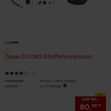
Zipper ZI-COM2-8 Kofferkompressor
Kundenbewertung: 4 von 5 Sternen
(1
Kundenbewertungen
)
Verfügbarkeit:
Nur noch 1 Stück verfügbar
Lieferzeit:
ca. 10 Werktage
-18 %
Sie Sparen 18 Prozen
UVP
99.–
UVP :
80.
*
Sie
99