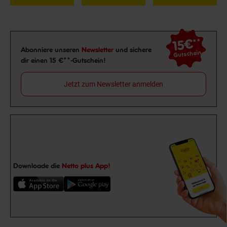
15€
**
Newsletter Anmeldung
Abonniere unseren
Newsletter
und sichere
Gutschein
dir einen 15 €**-Gutschein!
Jetzt zum Newsletter anmelden
Downloade die
Netto plus App!