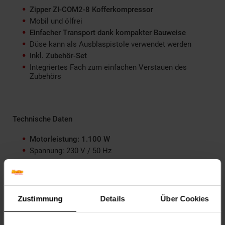
Zipper ZI-COM2-8 Kofferkompressor
Mobil und ölfrei
Einfacher Transport dank kompakter Bauweise
Düse kann als Ausblaspistole verwendet werden
Inkl. Zubehör-Set
Integriertes Fach zum einfachen Verstauen des
Zubehörs
Technische Daten
Motorleistung: 1.100 W
Spannung: 230 V / 50 Hz
Drehzahl: 3.750 U/min
Schutzklasse: IP20
Max. Arbeitsdruck: 8 bar
Ansaugleistung: ca. 180 l/min
Zustimmung
Details
Über Cookies
Schall-Leistungspegel: 97 dB(A)