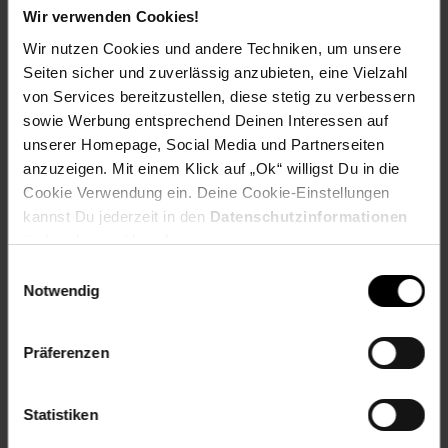
Wir verwenden Cookies!
Wir nutzen Cookies und andere Techniken, um unsere
Gewicht
Seiten sicher und zuverlässig anzubieten, eine Vielzahl
Gewicht: ca. 5,5 kg
von Services bereitzustellen, diese stetig zu verbessern
sowie Werbung entsprechend Deinen Interessen auf
Artikelnummer: 1932886000
unserer Homepage, Social Media und Partnerseiten
EAN: 9120039233079
anzuzeigen. Mit einem Klick auf „Ok“ willigst Du in die
Artikel gehört zur Kategorie:
Kompressoren &
Cookie Verwendung ein. Deine Cookie-Einstellungen
Druckluftgeräte
kannst Du jederzeit in den
Datenschutzinformationen
ändern bzw. widerrufen.
Einwilligungsauswahl
Notwendig
Bewertungen
Präferenzen
Versandinformationen
Statistiken
Herstellerinformationen