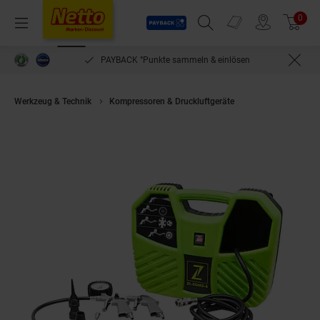
Payback
Prospekte
0
Arti
Menü
Suchfeld einblenden
Filiale finden
Warenkorb
PAYBACK °Punkte sammeln & einlösen
Werkzeug & Technik
Kompressoren & Druckluftgeräte
Zipper ZI-COM2-8