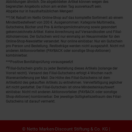
Abbildungen ähnlich. Die abgebildeten Artikel können wegen des
begrenzten Angebots schon am ersten Tag ausverkauft sein.
Abgabe nur in haushaltsüblichen Mengen!
**15€ Rabatt im Netto Online-Shop auf das komplette Sortiment ab einem
Mindestbestellwert von 200 €. Ausgenommen: Kategorie Multimedia,
Gutscheine, Bücher und Pre- & Anfangsmilchnahrung sowie gesondert
gekennzeichnete Artikel. Keine Anrechnung auf Versandkosten und Filial-
Abholservices. Der Gutschein wird nur einmalig an Neuanmelder für den
Online-Shop-Newsletter versendet. Nur online einlösbar. Nur ein Gutschein
pro Person und Bestellung. Restbeträge werden nicht ausgezahlt. Nicht mit
anderen Aktionsvorteilen (PAYBACK oder sonstige Shop-Aktionen)
kombinierbar.
***Positive Bonitätsprüfung vorausgesetzt
²⁰Filial-Gutschein gratis zu jeder Bestellung dieses Artikels (solange der
Vorrat reicht). Versand des Filial-Gutscheins erfolgt 4 Wochen nach
Warenanlieferung per Mail. Die Höhe des Filial-Gutscheins ist dem
Artikelbild des gekauften Artikels zu entnehmen. Vervielfältigung jeglicher
Art nicht gestattet. Der Filial-Gutschein ist ohne Mindesteinkaufswert
einlösbar. Nicht mit anderen Aktionsvorteilen (PAYBACK oder sonstige
Shop-Aktionen) kombinierbar. Der jeweilige Gültigkeitszeitraum des Filial-
Gutscheins ist darauf vermerkt.
© Netto Marken-Discount Stiftung & Co. KG |