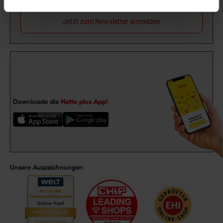
Jetzt zum Newsletter anmelden
Downloade die
Netto plus App!
Unsere Auszeichnungen