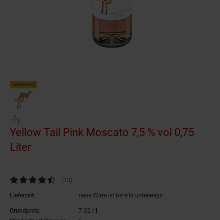
Yellow Tail Pink Moscato 7,5 % vol 0,75
Liter
(Produkt aktuell ausverkauft)
Kundenbewertung: 4,67 von 5 Sternen
(33
Kundenbewertungen
)
Lieferzeit:
neue Ware ist bereits unterwegs
Grundpreis:
7.
32
/ l
7,
32
€ pro Liter