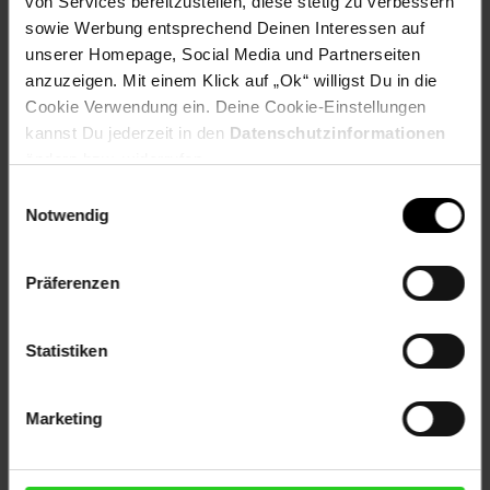
von Services bereitzustellen, diese stetig zu verbessern
Artikel gehört zur Kategorie:
Fitnessuhren & -tracker
sowie Werbung entsprechend Deinen Interessen auf
unserer Homepage, Social Media und Partnerseiten
anzuzeigen. Mit einem Klick auf „Ok“ willigst Du in die
Cookie Verwendung ein. Deine Cookie-Einstellungen
Bewertungen
kannst Du jederzeit in den
Datenschutzinformationen
ändern bzw. widerrufen.
Versandinformationen
Einwilligungsauswahl
Notwendig
Herstellerinformationen
Präferenzen
Altgeräterücknahme
Statistiken
Marketing
Fußzeile
Weitere Online-Angebote