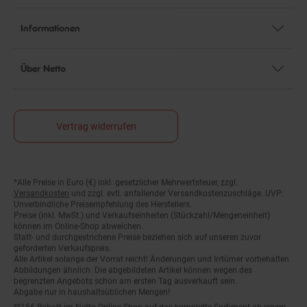
Informationen
Über Netto
Vertrag widerrufen
*Alle Preise in Euro (€) inkl. gesetzlicher Mehrwertsteuer, zzgl.
Fußnoten
Versandkosten
und zzgl. evtl. anfallender Versandkostenzuschläge. UVP:
Unverbindliche Preisempfehlung des Herstellers.
Preise (inkl. MwSt.) und Verkaufseinheiten (Stückzahl/Mengeneinheit)
können im Online-Shop abweichen.
Statt- und durchgestrichene Preise beziehen sich auf unseren zuvor
geforderten Verkaufspreis.
Alle Artikel solange der Vorrat reicht! Änderungen und Irrtümer vorbehalten.
Abbildungen ähnlich. Die abgebildeten Artikel können wegen des
begrenzten Angebots schon am ersten Tag ausverkauft sein.
Abgabe nur in haushaltsüblichen Mengen!
**15€ Rabatt im Netto Online-Shop auf das komplette Sortiment ab einem