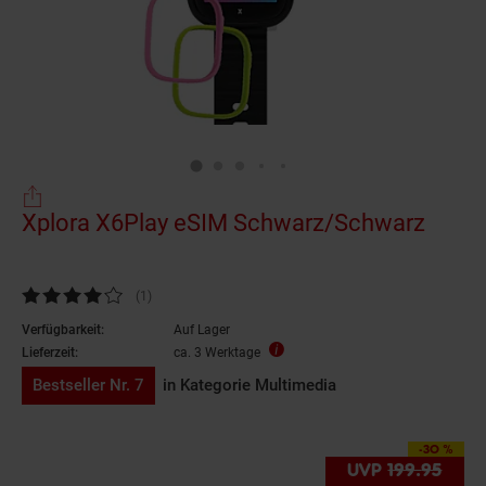
Xplora X6Play eSIM Schwarz/Schwarz
Kundenbewertung: 4 von 5 Sternen
(1
Kundenbewertungen
)
Verfügbarkeit:
Auf Lager
Lieferzeit:
ca. 3 Werktage
Bestseller Nr. 7
in Kategorie Multimedia
-30 %
Sie Sparen 30 Prozent
UVP
199.
95
UVP 