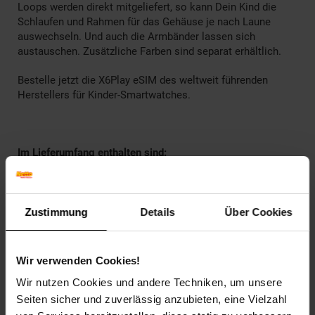
Loops werden direkt mitgeliefert, so kann Dein Kind die
Schlaufen und Rahmen für das Gehäuse je nach Laune
auswechseln. Und auch die Armbänder lassen sich
austauschen. Zusätzliche Farben sind separat erhältlich.
Bestelle jetzt die X6Play eSIM des
weltweit führenden
Herstellers für Kinder-Smartwatches.
Im Lieferumfang enthalten sind:
X6Play eSIM-Smartwatch
2 Frames für das Gehäuse
Zustimmung
Details
Über Cookies
2 Loops für das Armband
Ladestation
Welcome Letter
Wir verwenden Cookies!
Quick Start Guide
Wir nutzen Cookies und andere Techniken, um unsere
Artikelnummer: 2545399000
Seiten sicher und zuverlässig anzubieten, eine Vielzahl
EAN: 7090048402969