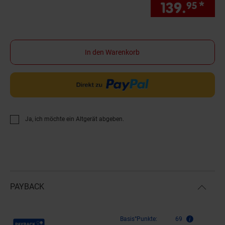
139.
*
Sie
95
In den Warenkorb
Ja, ich möchte ein Altgerät abgeben.
PAYBACK
Payback Punkte
Basis°Punkte:
69