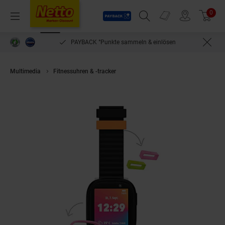
Payback
Prospekte
0
Arti
Menü
Suchfeld einblenden
Filiale finden
Warenkorb
PAYBACK °Punkte sammeln & einlösen
Multimedia
Fitnessuhren & -tracker
Xplora X6Play eSIM Schwarz/Schw