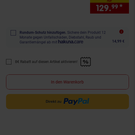
nur
129.
*
nur
99
Rundum-Schutz hinzufügen.
Sichere dein Produkt 12
Monate gegen Unfallschäden, Diebstahl, Raub und
14,99 €
Garantiemängel ab mit
8€ Rabatt auf diesen Artikel aktivieren!
Promotion "8€ Rabatt auf diesen Artikel aktivieren!" anwenden
In den Warenkorb