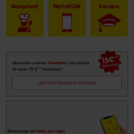
Rezeptwelt
NettoKOM
Karriere
15€
**
Newsletter Anmeldung
Abonniere unseren
Newsletter
und sichere
Gutschein
dir einen 15 €**-Gutschein!
Jetzt zum Newsletter anmelden
Downloade die
Netto plus App!