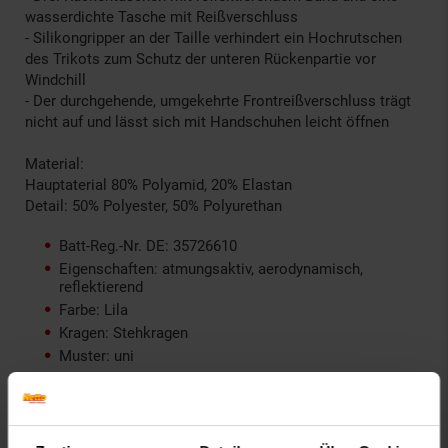
wasserdichte Tasche mit Reißverschluss
- Silikongripper an der Taille verhindert ein Hochrutschen
des Trikots zum Schutz der unteren Rückenpartie vor
Windchill
- Der durchgehende, umgekehrte Frontreißverschluss trägt
nicht auf und lässt sich mit Handschuhen leicht öffnen
Material:
Hauptaterial 80% Polyamid, 20% Elastan
Detail: 50% Polyester, 50% Polyurethan
Batt-Reg.-Nr. DE: 35726610
Eigenschaften: atmungsaktiv, aerodynamisch,
reflektierend
Farbe: Lila
Kragen: Stehkragen
Muster: uni
ProdSV Land: Netherlands
ProdSV Länderkürzel: NL
ProdSV PLZ: 5656 AG