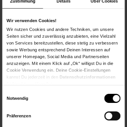
ProdSV Hausnummer: 92
Zustimmung
Details
Über Cookies
ProdSV Ort: Eindhoven
ProdSV Straße: High Tech Campus
Saison: Winter
Wir verwenden Cookies!
Stil: Sportlich
Wir nutzen Cookies und andere Techniken, um unsere
Taschen: 3 Rückentaschen mit einer schweißdichten
Seiten sicher und zuverlässig anzubieten, eine Vielzahl
Innentasche
von Services bereitzustellen, diese stetig zu verbessern
Verschluss: Reißverschluss
sowie Werbung entsprechend Deinen Interessen auf
productSafety Address: High Tech Campus 92 5656
AG, Eindhoven The Netherlands
unserer Homepage, Social Media und Partnerseiten
productSafety Email: sbx@shimano-eu.com
anzuzeigen. Mit einem Klick auf „Ok“ willigst Du in die
productSafety Name: Shimano Europe B.V.
Cookie Verwendung ein. Deine Cookie-Einstellungen
Ärmel: lange Ärmel
kannst Du jederzeit in den
Datenschutzinformationen
ändern bzw. widerrufen.
Gewählte Variante:
Einwilligungsauswahl
Notwendig
Größe: M
Artikelnummer: 2566268001
Präferenzen
EAN: 8717009599221
Artikel gehört zur Kategorie:
Herren Sportbekleidung