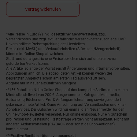
Vertrag widerrufen
*Alle Preise in Euro (€) inkl. gesetzlicher Mehrwertsteuer, zzgl.
Fußnoten
Versandkosten
und zzgl. evtl. anfallender Versandkostenzuschläge. UVP:
Unverbindliche Preisempfehlung des Herstellers.
Preise (inkl. MwSt.) und Verkaufseinheiten (Stückzahl/Mengeneinheit)
können im Online-Shop abweichen.
Statt- und durchgestrichene Preise beziehen sich auf unseren zuvor
geforderten Verkaufspreis.
Alle Artikel solange der Vorrat reicht! Änderungen und Irrtümer vorbehalten.
Abbildungen ähnlich. Die abgebildeten Artikel können wegen des
begrenzten Angebots schon am ersten Tag ausverkauft sein.
Abgabe nur in haushaltsüblichen Mengen!
**15€ Rabatt im Netto Online-Shop auf das komplette Sortiment ab einem
Mindestbestellwert von 200 €. Ausgenommen: Kategorie Multimedia,
Gutscheine, Bücher und Pre- & Anfangsmilchnahrung sowie gesondert
gekennzeichnete Artikel. Keine Anrechnung auf Versandkosten und Filial-
Abholservices. Der Gutschein wird nur einmalig an Neuanmelder für den
Online-Shop-Newsletter versendet. Nur online einlösbar. Nur ein Gutschein
pro Person und Bestellung. Restbeträge werden nicht ausgezahlt. Nicht mit
anderen Aktionsvorteilen (PAYBACK oder sonstige Shop-Aktionen)
kombinierbar.
***Positive Bonitätsprüfung vorausgesetzt