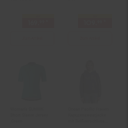
nur
nur
169.
*
nur 169,
€ Sternchen Fußn
109.
*
nur 10
99
99
99
Zum Artikel
Zum Artikel
Woman's SUMIRE
Ocean Pacific Frauen
Short Sleeve Jersey
Kapuzensweatjacke
,Green
mit Reißverschluss
KIAMA