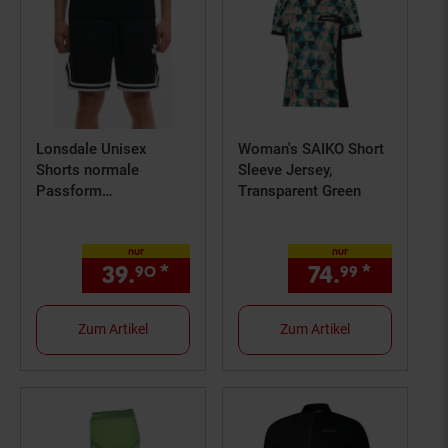
Lonsdale Unisex
Woman's SAIKO Short
Shorts normale
Sleeve Jersey,
Passform
Transparent Green
STENSCHOLL
nur
nur
39.
*
nur 39,
€ Sternchen Fußn
74.
*
nur 74,
90
90
99
Zum Artikel
Zum Artikel