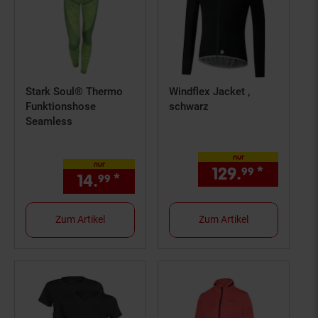
Stark Soul® Thermo
Windflex Jacket ,
Funktionshose
schwarz
Seamless
nur
nur
129.
*
nur 129
99
14.
*
nur 14,
€ Sternchen Fußno
99
99
Zum Artikel
Zum Artikel