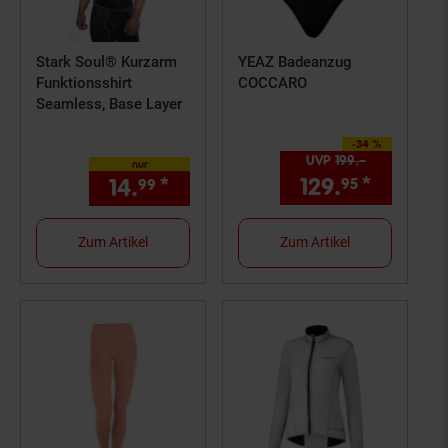
Stark Soul® Kurzarm
YEAZ Badeanzug
Funktionsshirt
COCCARO
Seamless, Base Layer
-34 %
Sie Sparen 34 Prozent,
UVP
199.–
UVP : 199,–
nur
129.
*
Aktuell
14.
*
nur 14,
€ Sternchen Fußno
95
99
99
Zum Artikel
Zum Artikel