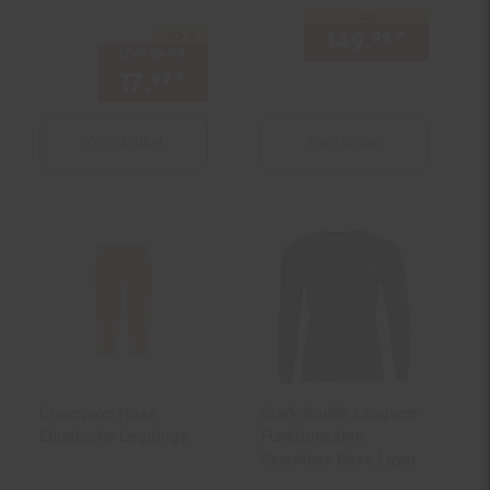
nur
149.
*
nur 149
99
-10 %
Sie Sparen 10 Prozent,
UVP
19.
99
UVP : 19,
99
€
17.
*
Aktueller Preis: 17,
€ Ster
99
99
Zum Artikel
Zum Artikel
Champion Hose
Stark Soul® Langarm
Elastische Leggings
Funktionsshirt
Seamless Base Layer