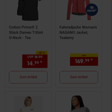
Cotton Prime® 2
Fahrradjacke Woman's
Stück Damen T-Shirt
NAGANO Jacket,
O-Neck - Tee
Teaberry
-21 %
Sie Sparen 21 Prozent,
nur
UVP
18.
99
UVP : 18,
99
€
169.
*
nur 169
99
14.
*
Aktueller Preis: 14,
€ Ste
99
99
Zum Artikel
Zum Artikel