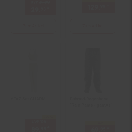
nur
UVP
39.
90
UVP : 39,
90
€
129.
*
nur 129
99
29.
*
Aktueller Preis: 29,
€ Ste
93
93
Zum Artikel
Zum Artikel
YEAZ Set CHARM
Fahrrad-Regenhose
"Rain Pants - gamAs"
-29 %
Sie Sparen 29 Prozent,
UVP
128.–
UVP : 128,–€
nur
89.
*
Aktueller Preis: 89,
€ Ste
69.
*
nur 69,
95
95
95