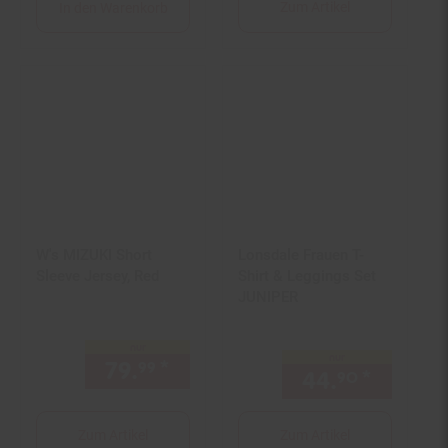
Zum Artikel
In den Warenkorb
W's MIZUKI Short
Lonsdale Frauen T-
Sleeve Jersey, Red
Shirt & Leggings Set
JUNIPER
nur
nur
79.
*
nur 79,
€ Sternchen Fußno
99
99
44.
*
nur 44,
90
Zum Artikel
Zum Artikel