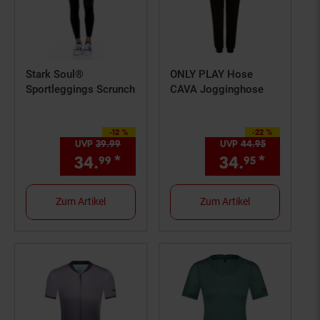
Stark Soul®
ONLY PLAY Hose
Sportleggings Scrunch
CAVA Jogginghose
-12 %
-22 %
Sie Sparen 12 Prozent,
Sie Sparen 22 Prozent,
UVP
39.
99
UVP : 39,
99
€
UVP
44.
95
UVP : 44,
9
34.
*
Aktueller Preis: 34,
34.
*
Aktuell
€ Ste
99
95
99
Zum Artikel
Zum Artikel