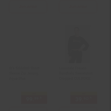
Zum Artikel
Zum Artikel
W's SAGAMI Short
Lonsdale Frauen
Sleeve Zip Jersey,
Rundhals Sweatshirt
Aqua Blue
Cropped CULBOKIE
nur
nur
99.
*
nur 99,
€ Sternchen Fußno
39.
*
nur 39,
99
99
90