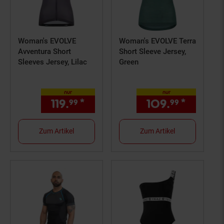
Woman's EVOLVE
Woman's EVOLVE Terra
Avventura Short
Short Sleeve Jersey,
Sleeves Jersey, Lilac
Green
nur
nur
119.
*
nur 119,
€ Sternchen Fußn
109.
*
nur 10
99
99
99
Zum Artikel
Zum Artikel