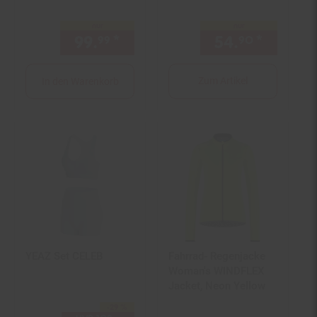
nur
nur
99.
*
nur 99,
€ Sternchen Fußno
54.
*
nur 54,
99
99
90
Zum Artikel
In den Warenkorb
YEAZ Set CELEB
Fahrrad- Regenjacke
Woman's WINDFLEX
Jacket, Neon Yellow
-29 %
Sie Sparen 29 Prozent,