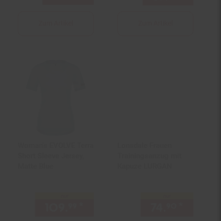
Zum Artikel
Zum Artikel
Woman's EVOLVE Terra
Lonsdale Frauen
Short Sleeve Jersey,
Trainingsanzug mit
Matte Blue
Kapuze LURGAN
nur
nur
109.
*
nur 109,
€ Sternchen Fuß
74.
*
nur 74,
99
99
90