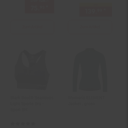
UVP
108.–
UVP : 108,–€
nur
75.
*
Aktueller Preis: 75,
€ Ste
95
95
139.
*
nur 139
99
Zum Artikel
Zum Artikel
Stark Soul® Seamless
Woman's ELEMENT
Light Sports Bra -
Jacket , green
Sport BH
Kundenbewertung: 4,9 von 5 Sternen