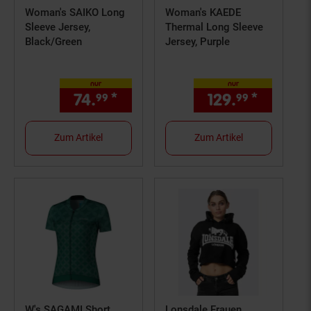
Woman's SAIKO Long
Woman's KAEDE
Sleeve Jersey,
Thermal Long Sleeve
Black/Green
Jersey, Purple
nur
nur
74.
*
nur 74,
€ Sternchen Fußno
129.
*
nur 129
99
99
99
Zum Artikel
Zum Artikel
W's SAGAMI Short
Lonsdale Frauen