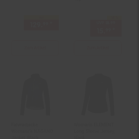
nur
-15 %
Sie Sparen 15 Prozent,
129.
*
nur 129,
€ Sternchen Fußn
UVP
18.
99
UVP : 18,
99
99
99
15.
*
Aktuell
99
Zum Artikel
Zum Artikel
Fahrradjacke
Woman's ELEMENT
Womans's NAGANO
Long Sleeve Jersey,
Jacket, Black
black