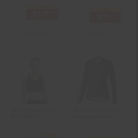
nur
nur
33.
*
nur 33,
€ Sternchen Fußno
99
99
19.
*
nur 19,
99
Zum Artikel
Zum Artikel
BENLEE Frauen Sport-
Woman's SAIKO Long
BH KEMBLEY
Sleeve warm, black
-24 %
Sie Sparen 24 Prozent,