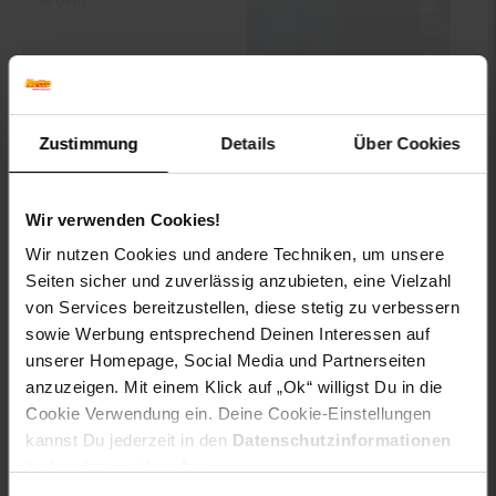
Brown
nur
79.
*
nur 79,
€ Sternchen Fußno
99
99
Zustimmung
Details
Über Cookies
In den Warenkorb
Zu den Angeboten
Wir verwenden Cookies!
Wir nutzen Cookies und andere Techniken, um unsere
Seiten sicher und zuverlässig anzubieten, eine Vielzahl
von Services bereitzustellen, diese stetig zu verbessern
sowie Werbung entsprechend Deinen Interessen auf
unserer Homepage, Social Media und Partnerseiten
anzuzeigen. Mit einem Klick auf „Ok“ willigst Du in die
Cookie Verwendung ein. Deine Cookie-Einstellungen
kannst Du jederzeit in den
Datenschutzinformationen
ändern bzw. widerrufen.
Yenita® Radler Ribbed
Stark Soul® Damen
Collection
Sport Shorts, kurze