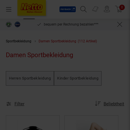
Payback
Prospekte
0
Arti
Menü
Suchfeld einblenden
Filiale finden
Warenkorb
inlösen
bequem per Rechnung bezahlen***
Sportbekleidung
Damen Sportbekleidung
(112 Artikel)
Damen Sportbekleidung
Herren Sportbekleidung
Kinder Sportbekleidung
Sortierung
Sortierung:
Filter
Beliebtheit