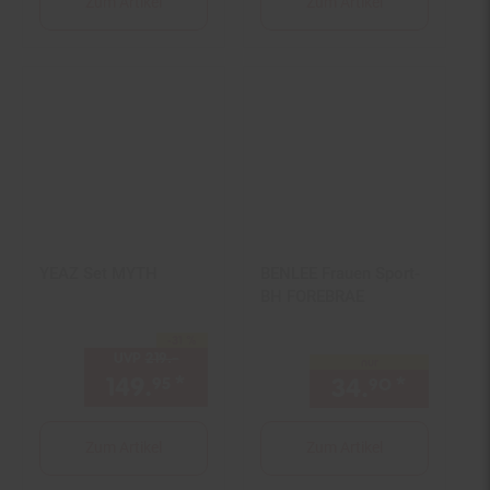
Zum Artikel
Zum Artikel
YEAZ Set MYTH
BENLEE Frauen Sport-
BH FOREBRAE
-31 %
Sie Sparen 31 Prozent,
UVP
219.–
UVP : 219,–€
nur
149.
*
Aktueller Preis: 149,
€ St
34.
*
nur 34,
95
95
90
Zum Artikel
Zum Artikel