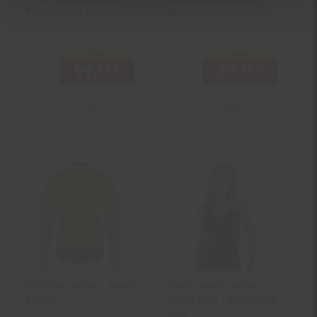
Transparent Green
BH
nur
nur
99.
*
nur 99,
€ Sternchen Fußno
29.
*
nur 29,
99
99
99
Zum Artikel
Zum Artikel
Windflex Jacket , Neon
Stark Soul® Damen
Yellow
Sport Shirt - Racerback
Top