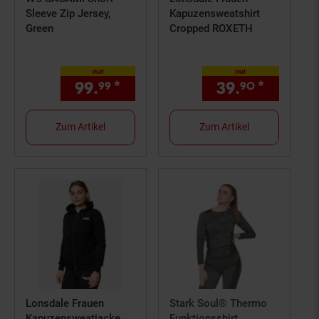
Sleeve Zip Jersey,
Kapuzensweatshirt
Green
Cropped ROXETH
nur
nur
99.
*
nur 99,
€ Sternchen Fußno
39.
*
nur 39,
99
99
90
Zum Artikel
Zum Artikel
Lonsdale Frauen
Stark Soul® Thermo
Kapuzensweatjacke
Funktionsshirt