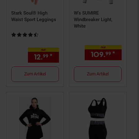
Stark Soul® High
W's SUMIRE
Waist Sport Leggings
Windbreaker Light,
White
Kundenbewertung: 4,5 von 5 Sternen
nur
nur
109.
*
nur 10
99
12.
*
nur 12,
€ Sternchen Fußno
99
99
Zum Artikel
Zum Artikel