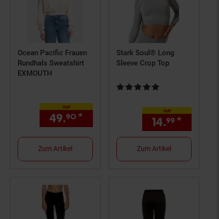
Ocean Pacific Frauen
Stark Soul® Long
Rundhals Sweatshirt
Sleeve Crop Top
EXMOUTH
Kundenbewertung: 5 von 5 Ster
nur
nur
49.
*
nur 49,
€ Sternchen Fußn
90
90
14.
*
nur 14,
99
Zum Artikel
Zum Artikel