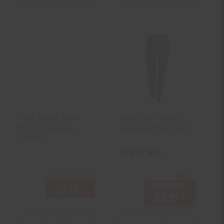
Stark Soul® Sport-
Stark Soul® Sport
Shorts Seamless
Leggings High Waist
OPAQUE
Kundenbewertung: 5 von 5 Ster
-13 %
Sie Sparen 13 Prozent,
nur
UVP
29.
99
UVP : 29,
9
12.
*
nur 12,
€ Sternchen Fußno
99
99
25.
*
Aktuell
99