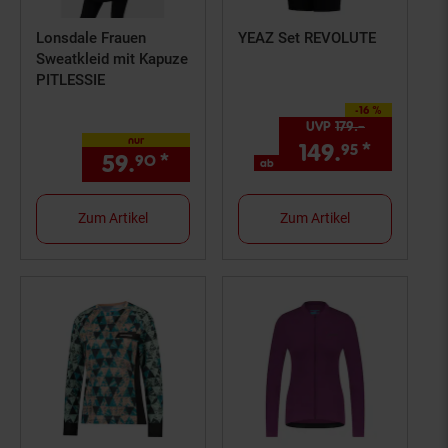
Lonsdale Frauen
YEAZ Set REVOLUTE
Sweatkleid mit Kapuze
PITLESSIE
-16 %
Sie Sparen 16 Prozent,
UVP
179.–
UVP : 179,–
nur
149.
*
ab 149,
95
59.
*
nur 59,
€ Sternchen Fußn
90
90
ab
Zum Artikel
Zum Artikel