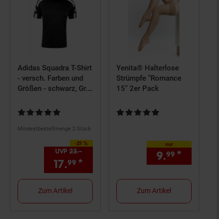
Adidas Squadra T-Shirt
Yenita® Halterlose
- versch. Farben und
Strümpfe "Romance
Größen - schwarz, Gr.
15" 2er Pack
L
Kundenbewertung: 4,83 von 5 Sternen
Kundenbewertung: 5 von 5 Ster
Mindestbestellmenge 2 Stück
-21 %
Sie Sparen 21 Prozent,
nur
UVP
23.–
UVP : 23,–€
9.
*
nur 9,
99
9
17.
*
Aktueller Preis: 17,
€ Ster
99
99
Zum Artikel
Zum Artikel