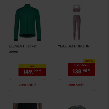
ELEMENT Jacket,
YEAZ Set HORIZON
green
-30 %
Sie Sparen 30 Prozent,
UVP
199.–
UVP : 199,–
nur
138.
*
Aktuell
149.
*
nur 149,
€ Sternchen Fußn
95
99
99
Zum Artikel
Zum Artikel