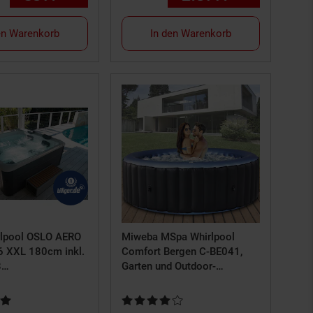
en Warenkorb
In den Warenkorb
lpool OSLO AERO
Miweba MSpa Whirlpool
 XXL 180cm inkl.
Comfort Bergen C-BE041,
8
Garten und Outdoor-
agedüsen, 140
Whirlpool aufblasbar, 4
Personen (C-BE042,
rtung: 5 von 5 Sternen
Kundenbewertung: 4 von 5 Sternen
Anthrazit/Blau)