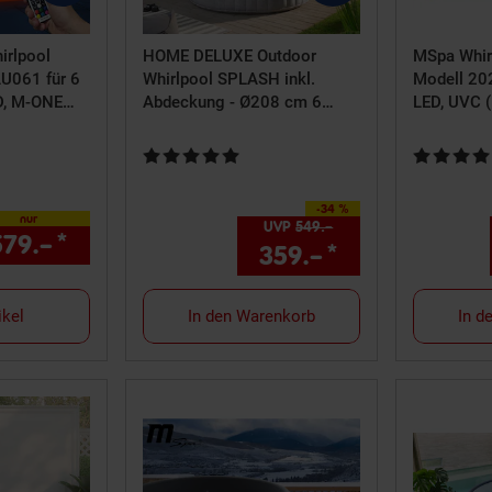
rlpool
HOME DELUXE Outdoor
MSpa Whir
AU061 für 6
Whirlpool SPLASH inkl.
Modell 202
D, M-ONE
Abdeckung - Ø208 cm 6
LED, UVC 
ktion (U-
Personen Beton
 5 von 5 Sternen
Kundenbewertung: 5 von 5 Sternen
Kundenbewe
-34 %
Sie Sparen 34 Prozent,
nur
UVP
549.–
UVP : 549,–€
579.–
*
nur 579,–€ Sternchen Fußnote, Detai
359.–
*
Aktueller Pre
ikel
In den Warenkorb
In d