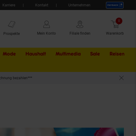
Karriere
Kontakt
Unternehmen
0
Artikel
Mein Konto
Filiale finden
Warenkorb
Prospekte
Mode
Haushalt
Multimedia
Sale
Externer Li
Reisen
chnung bezahlen***