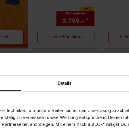
-49 %
Sie Sparen 49 Prozent,
UVP
5.499.–
UVP : 5499,–€
2.799.–
*
Aktueller Pre
ikeln
In den Warenkorb
In d
Details
e Techniken, um unsere Seiten sicher und zuverlässig anzubiet
ese stetig zu verbessern sowie Werbung entsprechend Deinen In
rlpool
Miweba MSpa Whirlpool
MSpa Whir
artnerseiten anzuzeigen. Mit einem Klick auf „Ok“ willigst Du
O062, Drop-
Frame Tribeca F-TR062W, 6
AURORA 20