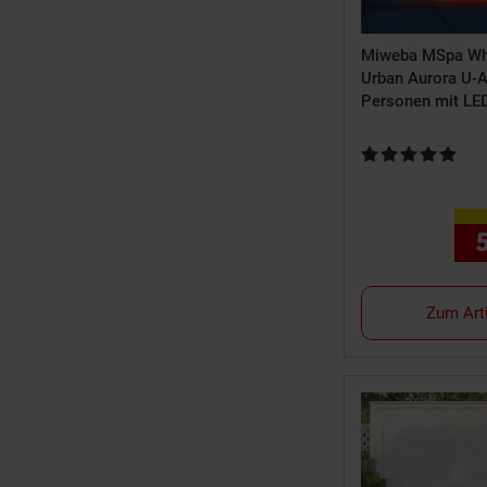
Miweba MSpa Whi
Urban Aurora U-
Personen mit LE
und Ozon-Desinfe
AU062 UVC+)
Kundenbewertung:
Zum Art