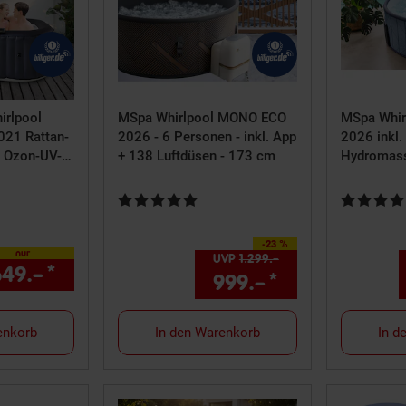
rlpool
MSpa Whirlpool MONO ECO
MSpa Whir
021 Rattan-
2026 - 6 Personen - inkl. App
2026 inkl.
 Ozon-UV-
+ 138 Luftdüsen - 173 cm
Hydromas
 Personen
Luftdüsen
 5 von 5 Sternen
Kundenbewertung: 5 von 5 Sternen
Kundenbewe
-23 %
Sie Sparen 23 Prozent,
S
nur
UVP
1.299.–
UVP : 1299,–€
649.–
*
nur 649,–€ Sternchen Fußnote, Detai
999.–
*
Aktueller Pre
enkorb
In den Warenkorb
In d