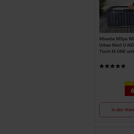
Miweba MSpa Whi
Urban Nest U-NE
Tisch M-ONE und
C-Desinfektion 2
Kundenbewertung:
In den War