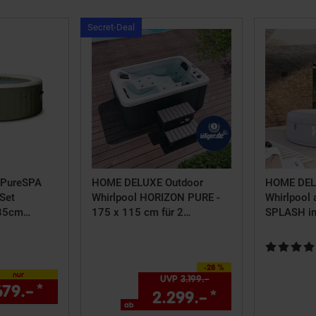
en
Kampagnen
Secret-Deal
ret-
ArtikelSecret-
Deal
 PureSPA
HOME DELUXE Outdoor
HOME DEL
Set
Whirlpool HORIZON PURE -
Whirlpool 
185cm
175 x 115 cm für 2
SPLASH in
71cm hoch
Personen
Ø208 cm 6
Grau
Kundenbewe
-28 %
Sie Sparen 28 Prozent,
nur
UVP
3.199.–
UVP : 3199,–€
679.–
*
nur 679,–€ Sternchen Fußnote, Detai
2.299.–
*
ab 2299,–€ S
ab