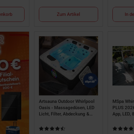
enkorb
Zum Artikel
In d
Artsauna Outdoor Whirlpool
MSpa Whir
Oasis - Massagedüsen, LED
PLUS 2026
Licht, Filter, Abdeckung &
App, LED, 
Heizung
Hydromass
Luftdüsen
Kundenbewertung: 4,7 von 5 Sternen
Kundenbewe