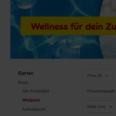
Wellness für dein Z
Garten
Preis (€)
Pools
Alle Poolartikel
Personenanzahl
Whirlpools
Höhe (cm)
Aufstellpools