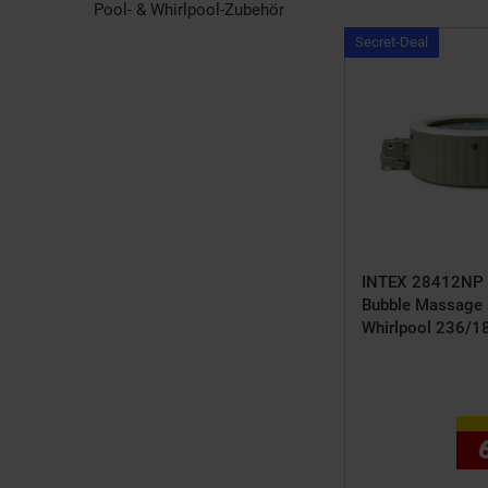
Pool- & Whirlpool-Zubehör
Kampagn
Secret-Deal
ArtikelSec
Deal
INTEX 28412NP
Bubble Massage 
Whirlpool 236/
Durchmesser x 
für 8 Personen