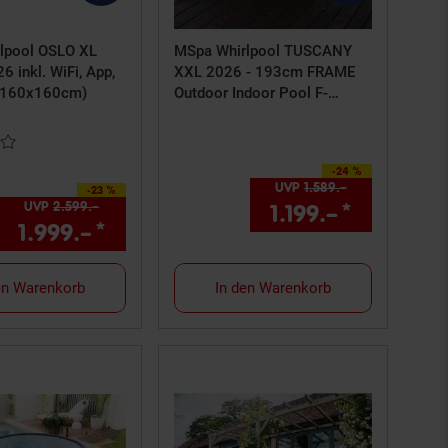
lpool OSLO XL
MSpa Whirlpool TUSCANY
6 inkl. WiFi, App,
XXL 2026 - 193cm FRAME
(160x160cm)
Outdoor Indoor Pool F-
TU062W inkl. App, UVC
rtung: 4 von 5 Sternen
-24 %
Sie Sparen 24 Prozent,
UVP
1.589.–
UVP : 1589,–€
-23 %
Sie Sparen 23 Prozent,
UVP
2.599.–
UVP : 2599,–€
1.199.–
*
Aktueller
ls am Seitenende
is: 359,–€ Sternchen Fußnote, Details am 
1.999.–
*
Aktueller Preis: 1999,–€ Sternch
en Warenkorb
In den Warenkorb