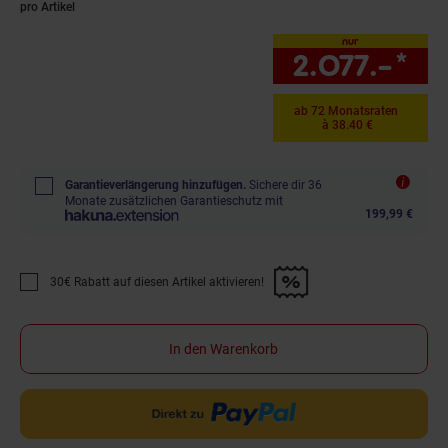
pro Artikel
nur
2.077.–
*
nu
ab 72 Monatsraten
à 38.40 €
Garantieverlängerung hinzufügen.
Sichere dir 36
Monate zusätzlichen Garantieschutz mit
199,99 €
30€ Rabatt auf diesen Artikel aktivieren!
Promotion "30€ Rabatt auf diesen Artikel aktivieren!" anwenden
In den Warenkorb