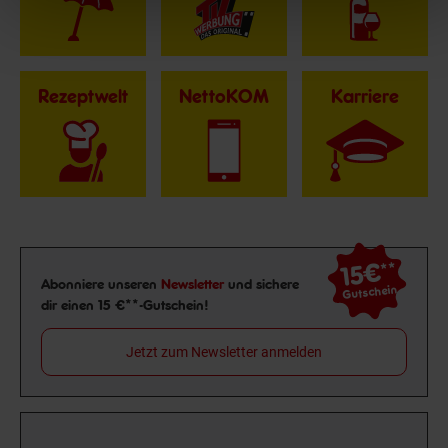
Rezeptwelt
NettoKOM
Karriere
15€
**
Newsletter Anmeldung
Abonniere unseren
Newsletter
und sichere
Gutschein
dir einen 15 €**-Gutschein!
Jetzt zum Newsletter anmelden