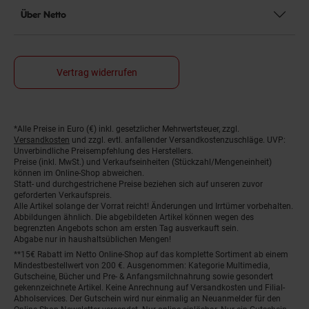
Über Netto
Vertrag widerrufen
*Alle Preise in Euro (€) inkl. gesetzlicher Mehrwertsteuer, zzgl.
Fußnoten
Versandkosten
und zzgl. evtl. anfallender Versandkostenzuschläge. UVP:
Unverbindliche Preisempfehlung des Herstellers.
Preise (inkl. MwSt.) und Verkaufseinheiten (Stückzahl/Mengeneinheit)
können im Online-Shop abweichen.
Statt- und durchgestrichene Preise beziehen sich auf unseren zuvor
geforderten Verkaufspreis.
Alle Artikel solange der Vorrat reicht! Änderungen und Irrtümer vorbehalten.
Abbildungen ähnlich. Die abgebildeten Artikel können wegen des
begrenzten Angebots schon am ersten Tag ausverkauft sein.
Abgabe nur in haushaltsüblichen Mengen!
**15€ Rabatt im Netto Online-Shop auf das komplette Sortiment ab einem
Mindestbestellwert von 200 €. Ausgenommen: Kategorie Multimedia,
Gutscheine, Bücher und Pre- & Anfangsmilchnahrung sowie gesondert
gekennzeichnete Artikel. Keine Anrechnung auf Versandkosten und Filial-
Abholservices. Der Gutschein wird nur einmalig an Neuanmelder für den