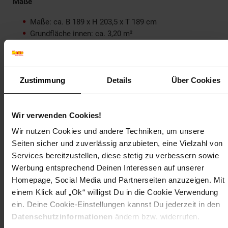
Maße
Maße: ca. B 189 x H 203,5 x T 189 cm
Grundfläche innen: ca. 3,20 m²
Rauminhalt innen: ca. 6,3 m³
Mindestraumhöhe: ca. 220 cm
Zustimmung
Details
Über Cookies
Hinweis: Bitte beachten Sie, dass dieser Artikel für Sie per
Spedition bis zur Bordsteinkante an eine von Ihnen
Wir verwenden Cookies!
angegebene Anschrift geliefert wird! Um eine reibungslose
Wir nutzen Cookies und andere Techniken, um unsere
Anlieferung zu ermöglichen, bitten wir Sie, im
Bestellvorgang Ihre Telefonnummer anzugeben! Nur so
Seiten sicher und zuverlässig anzubieten, eine Vielzahl von
kann die Spedition einen Anliefertermin mit Ihnen abklären!
Services bereitzustellen, diese stetig zu verbessern sowie
Werbung entsprechend Deinen Interessen auf unserer
Artikelnummer: 1663889000
Homepage, Social Media und Partnerseiten anzuzeigen. Mit
EAN: 4004581066130
einem Klick auf „Ok“ willigst Du in die Cookie Verwendung
Artikel gehört zur Kategorie:
Sauna & Whirlpool
ein. Deine Cookie-Einstellungen kannst Du jederzeit in den
Datenschutzinformationen
ändern bzw. widerrufen.