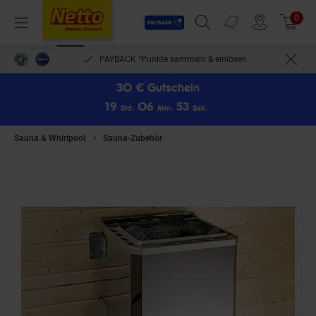
Payback
Prospekte
0
Arti
Menü
Suchfeld einblenden
Filiale finden
Warenkorb
PAYBACK °Punkte sammeln & einlösen
30 € Gutschein
1
9
0
6
5
3
Std.
Min.
Sek.
Sauna & Whirlpool
Sauna-Zubehör
weka Saunaofen-Set 7,5 BioS mit O