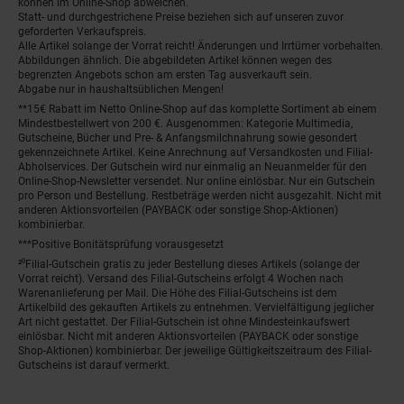
können im Online-Shop abweichen.
Statt- und durchgestrichene Preise beziehen sich auf unseren zuvor
geforderten Verkaufspreis.
Alle Artikel solange der Vorrat reicht! Änderungen und Irrtümer vorbehalten.
Abbildungen ähnlich. Die abgebildeten Artikel können wegen des
begrenzten Angebots schon am ersten Tag ausverkauft sein.
Abgabe nur in haushaltsüblichen Mengen!
**15€ Rabatt im Netto Online-Shop auf das komplette Sortiment ab einem
Mindestbestellwert von 200 €. Ausgenommen: Kategorie Multimedia,
Gutscheine, Bücher und Pre- & Anfangsmilchnahrung sowie gesondert
gekennzeichnete Artikel. Keine Anrechnung auf Versandkosten und Filial-
Abholservices. Der Gutschein wird nur einmalig an Neuanmelder für den
Online-Shop-Newsletter versendet. Nur online einlösbar. Nur ein Gutschein
pro Person und Bestellung. Restbeträge werden nicht ausgezahlt. Nicht mit
anderen Aktionsvorteilen (PAYBACK oder sonstige Shop-Aktionen)
kombinierbar.
***Positive Bonitätsprüfung vorausgesetzt
²⁰Filial-Gutschein gratis zu jeder Bestellung dieses Artikels (solange der
Vorrat reicht). Versand des Filial-Gutscheins erfolgt 4 Wochen nach
Warenanlieferung per Mail. Die Höhe des Filial-Gutscheins ist dem
Artikelbild des gekauften Artikels zu entnehmen. Vervielfältigung jeglicher
Art nicht gestattet. Der Filial-Gutschein ist ohne Mindesteinkaufswert
einlösbar. Nicht mit anderen Aktionsvorteilen (PAYBACK oder sonstige
Shop-Aktionen) kombinierbar. Der jeweilige Gültigkeitszeitraum des Filial-
Gutscheins ist darauf vermerkt.