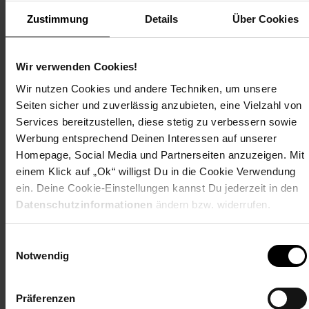
Zustimmung
Details
Über Cookies
Bitte beachten Sie: Die Elektroinstallation (der Anschluss
von Saunaofen und Steuerung) darf aus Sicherheitsgründen
nur von einem zertifiziertem Elektrofachmann
Wir verwenden Cookies!
vorgenommen werden.
Wir nutzen Cookies und andere Techniken, um unsere
Seiten sicher und zuverlässig anzubieten, eine Vielzahl von
Artikelnummer: 1897729000
Services bereitzustellen, diese stetig zu verbessern sowie
EAN: 4004581480936
Artikel gehört zur Kategorie:
Sauna-Zubehör
Werbung entsprechend Deinen Interessen auf unserer
Homepage, Social Media und Partnerseiten anzuzeigen. Mit
einem Klick auf „Ok“ willigst Du in die Cookie Verwendung
ein. Deine Cookie-Einstellungen kannst Du jederzeit in den
Datenschutzinformationen
ändern bzw. widerrufen.
Versandinformationen
Einwilligungsauswahl
Herstellerinformationen
Notwendig
Altgeräterücknahme
Präferenzen