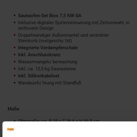
Saunaofen-Set Bios 7,5 KW-SA
Inklusive digitaler Systemsteuerung mit Zeitvorwahl, in
zeitlosem Design
Doppelwandiger Außenmantel und verzinkter
Steinkorb (rostgeschu¨tzt)
Integrierte Verdampferschale
Inkl. Anschlusskranz
Wassermangelu¨berwachung
Inkl. ca. 12,5 kg Saunasteine
Inkl. Silikonkabelset
Wandausfu¨hrung mit Standfuß
Maße
Ofenmaße: ca. B 38 x T 36,6 x H 66,8 cm