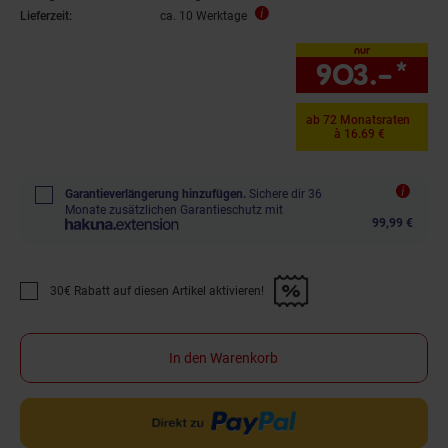
Lieferzeit:
ca. 10 Werktage
nur
903.–
*
nu
ab 72 Monatsraten
à 16.69 €
Garantieverlängerung hinzufügen.
Sichere dir 36
Monate zusätzlichen Garantieschutz mit
99,99 €
30€ Rabatt auf diesen Artikel aktivieren!
Promotion "30€ Rabatt auf diesen Artikel aktivieren!" anwenden
In den Warenkorb