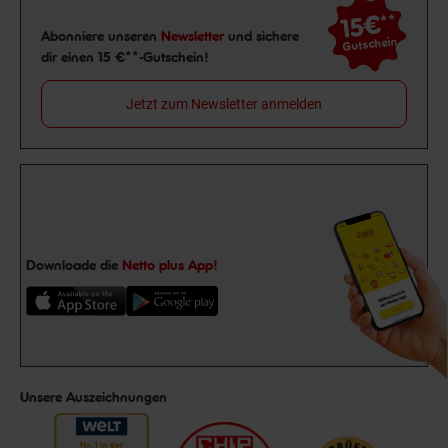
15€
**
Newsletter Anmeldung
Abonniere unseren
Newsletter
und sichere
Gutschein
dir einen 15 €**-Gutschein!
Jetzt zum Newsletter anmelden
Downloade die
Netto plus App!
Unsere Auszeichnungen