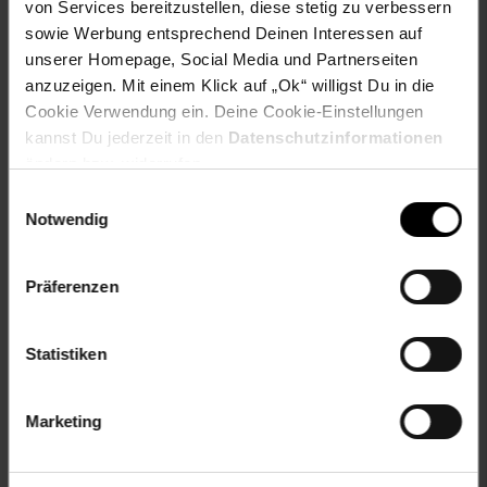
von Services bereitzustellen, diese stetig zu verbessern
sowie Werbung entsprechend Deinen Interessen auf
Bewertungen
unserer Homepage, Social Media und Partnerseiten
anzuzeigen. Mit einem Klick auf „Ok“ willigst Du in die
Versandinformationen
Cookie Verwendung ein. Deine Cookie-Einstellungen
kannst Du jederzeit in den
Datenschutzinformationen
ändern bzw. widerrufen.
Herstellerinformationen
Einwilligungsauswahl
Notwendig
Fußzeile
Weitere Online-Angebote
Präferenzen
Netto Reisen
TV-Shop
Weinwelt
Statistiken
Marketing
Rezeptwelt
NettoKOM
Karriere