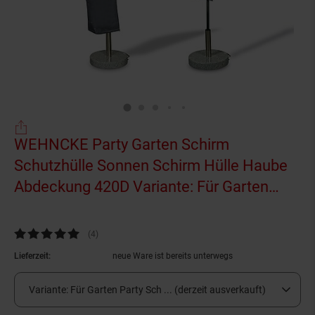
WEHNCKE Party Garten Schirm
Schutzhülle Sonnen Schirm Hülle Haube
Abdeckung 420D Variante: Für Garten
Party Schirm Ø 200-410 cm
(Produkt aktuell 
Kundenbewertung: 4,75 von 5 Sternen
(4
Kundenbewertungen
)
Lieferzeit:
neue Ware ist bereits unterwegs
Variante:
Für Garten Party Sch ... (derzeit ausverkauft)