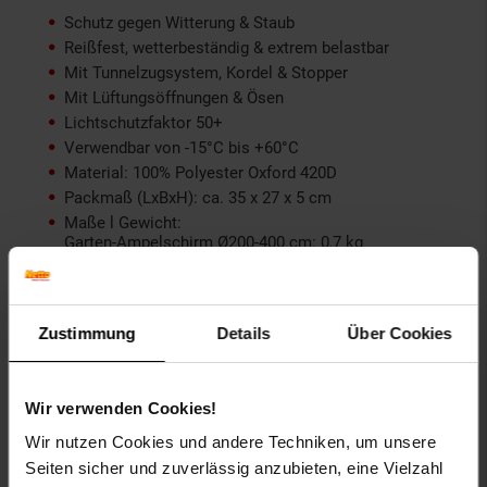
Schutz gegen Witterung & Staub
Reißfest, wetterbeständig & extrem belastbar
Mit Tunnelzugsystem, Kordel & Stopper
Mit Lüftungsöffnungen & Ösen
Lichtschutzfaktor 50+
Verwendbar von -15°C bis +60°C
Material: 100% Polyester Oxford 420D
Packmaß (LxBxH): ca. 35 x 27 x 5 cm
Maße l Gewicht:
Garten-Ampelschirm Ø200-400 cm: 0,7 kg
Gartenschirme Ø180-200 cm: 0,4 kg
Partyschirme Ø200-410 cm: 0,4 kg
Partyschirme Ø250-450 cm: 0,3 kg
Farbe: Anthrazit
Zustimmung
Details
Über Cookies
Artikelnummer: 2168257001
EAN: 4008332793320
Wir verwenden Cookies!
Artikel gehört zur Kategorie:
Schutzhüllen für Gartenmöbel
Wir nutzen Cookies und andere Techniken, um unsere
Seiten sicher und zuverlässig anzubieten, eine Vielzahl