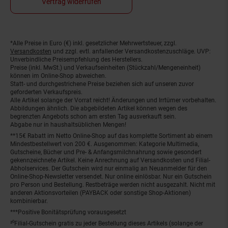
Vertrag widerrufen
*Alle Preise in Euro (€) inkl. gesetzlicher Mehrwertsteuer, zzgl.
Fußnoten
Versandkosten
und zzgl. evtl. anfallender Versandkostenzuschläge. UVP:
Unverbindliche Preisempfehlung des Herstellers.
Preise (inkl. MwSt.) und Verkaufseinheiten (Stückzahl/Mengeneinheit)
können im Online-Shop abweichen.
Statt- und durchgestrichene Preise beziehen sich auf unseren zuvor
geforderten Verkaufspreis.
Alle Artikel solange der Vorrat reicht! Änderungen und Irrtümer vorbehalten.
Abbildungen ähnlich. Die abgebildeten Artikel können wegen des
begrenzten Angebots schon am ersten Tag ausverkauft sein.
Abgabe nur in haushaltsüblichen Mengen!
**15€ Rabatt im Netto Online-Shop auf das komplette Sortiment ab einem
Mindestbestellwert von 200 €. Ausgenommen: Kategorie Multimedia,
Gutscheine, Bücher und Pre- & Anfangsmilchnahrung sowie gesondert
gekennzeichnete Artikel. Keine Anrechnung auf Versandkosten und Filial-
Abholservices. Der Gutschein wird nur einmalig an Neuanmelder für den
Online-Shop-Newsletter versendet. Nur online einlösbar. Nur ein Gutschein
pro Person und Bestellung. Restbeträge werden nicht ausgezahlt. Nicht mit
anderen Aktionsvorteilen (PAYBACK oder sonstige Shop-Aktionen)
kombinierbar.
***Positive Bonitätsprüfung vorausgesetzt
²⁰Filial-Gutschein gratis zu jeder Bestellung dieses Artikels (solange der