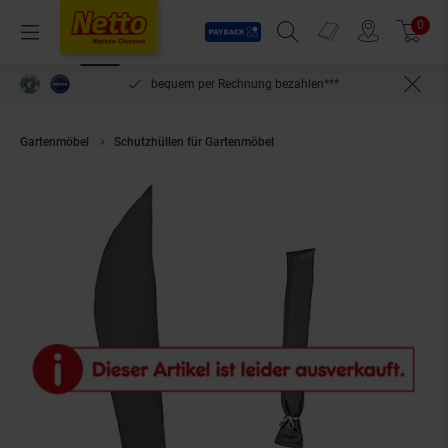
Payback
Prospekte
0
Arti
Menü
Suchfeld einblenden
Filiale finden
Warenkorb
inlösen
bequem per Rechnung bezahlen***
Gartenmöbel
Schutzhüllen für Gartenmöbel
WEHNCKE Party Garten Schi