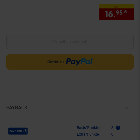
nur
16.
*
nur
95
Aktuell ausverkauft
PAYBACK
Payback Punkte
Basis°Punkte:
8
Extra°Punkte:
0