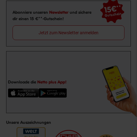
15€
**
Newsletter Anmeldung
Abonniere unseren
Newsletter
und sichere
Gutschein
dir einen 15 €**-Gutschein!
Jetzt zum Newsletter anmelden
Downloade die
Netto plus App!
Unsere Auszeichnungen