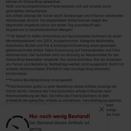
können im Online-Shop abweichen.
Statt- und durchgestrichene Preise beziehen sich auf unseren zuvor
geforderten Verkaufspreis.
Alle Artikel solange der Vorrat reicht! Änderungen und Irrtümer vorbehalten.
Abbildungen ähnlich. Die abgebildeten Artikel können wegen des
begrenzten Angebots schon am ersten Tag ausverkauft sein.
Abgabe nur in haushaltsüblichen Mengen!
**15€ Rabatt im Netto Online-Shop auf das komplette Sortiment ab einem
Mindestbestellwert von 200 €. Ausgenommen: Kategorie Multimedia,
Gutscheine, Bücher und Pre- & Anfangsmilchnahrung sowie gesondert
gekennzeichnete Artikel. Keine Anrechnung auf Versandkosten und Filial-
Abholservices. Der Gutschein wird nur einmalig an Neuanmelder für den
Online-Shop-Newsletter versendet. Nur online einlösbar. Nur ein Gutschein
pro Person und Bestellung. Restbeträge werden nicht ausgezahlt. Nicht mit
anderen Aktionsvorteilen (PAYBACK oder sonstige Shop-Aktionen)
kombinierbar.
***Positive Bonitätsprüfung vorausgesetzt
²⁰Filial-Gutschein gratis zu jeder Bestellung dieses Artikels (solange der
Vorrat reicht). Versand des Filial-Gutscheins erfolgt 4 Wochen nach
Warenanlieferung per Mail. Die Höhe des Filial-Gutscheins ist dem
Artikelbild des gekauften Artikels zu entnehmen. Vervielfältigung jeglicher
Art nicht gestattet. Der Filial-Gutschein ist ohne Mindesteinkaufswert
einlösbar. Nicht mit anderen Aktionsvorteilen (PAYBACK oder sonstige
Fenster schliess
Shop-Aktionen) kombinierbar. Der jeweilige Gültigkeitszeitraum des Filial-
Nur noch wenig Bestand!
Gutscheins ist darauf vermerkt.
Der Bestand dieses Artikels ist
gering.