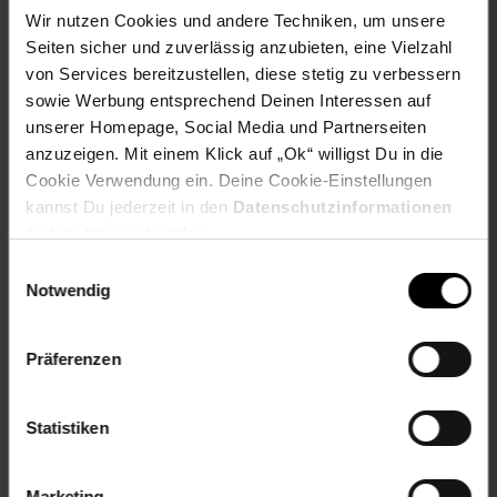
Taschen: Zwei Seitentaschen mit Reißverschluss
Wir nutzen Cookies und andere Techniken, um unsere
Verschluss: Reißverschluss
Seiten sicher und zuverlässig anzubieten, eine Vielzahl
productSafety Address: High Tech Campus 92 5656
von Services bereitzustellen, diese stetig zu verbessern
AG, Eindhoven The Netherlands
productSafety Email: sbx@shimano-eu.com
sowie Werbung entsprechend Deinen Interessen auf
productSafety Name: Shimano Europe B.V.
unserer Homepage, Social Media und Partnerseiten
Ärmel: lange Ärmel
anzuzeigen. Mit einem Klick auf „Ok“ willigst Du in die
Cookie Verwendung ein. Deine Cookie-Einstellungen
Gewählte Variante:
kannst Du jederzeit in den
Datenschutzinformationen
ändern bzw. widerrufen.
Größe: S
Einwilligungsauswahl
Notwendig
Artikelnummer: 2601921003
EAN: 8717009484114
Artikel gehört zur Kategorie:
Damen Sportbekleidung
Präferenzen
Statistiken
Versandinformationen
Marketing