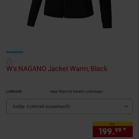
W's NAGANO Jacket Warm, Black
(Produkt a
Lieferzeit:
neue Ware ist bereits unterwegs
Größe:
S (derzeit ausverkauft)
nur
199.
*
nur
99