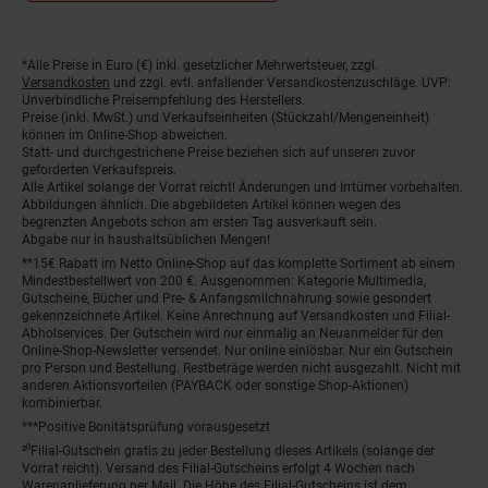
*Alle Preise in Euro (€) inkl. gesetzlicher Mehrwertsteuer, zzgl.
Fußnoten
Versandkosten
und zzgl. evtl. anfallender Versandkostenzuschläge. UVP:
Unverbindliche Preisempfehlung des Herstellers.
Preise (inkl. MwSt.) und Verkaufseinheiten (Stückzahl/Mengeneinheit)
können im Online-Shop abweichen.
Statt- und durchgestrichene Preise beziehen sich auf unseren zuvor
geforderten Verkaufspreis.
Alle Artikel solange der Vorrat reicht! Änderungen und Irrtümer vorbehalten.
Abbildungen ähnlich. Die abgebildeten Artikel können wegen des
begrenzten Angebots schon am ersten Tag ausverkauft sein.
Abgabe nur in haushaltsüblichen Mengen!
**15€ Rabatt im Netto Online-Shop auf das komplette Sortiment ab einem
Mindestbestellwert von 200 €. Ausgenommen: Kategorie Multimedia,
Gutscheine, Bücher und Pre- & Anfangsmilchnahrung sowie gesondert
gekennzeichnete Artikel. Keine Anrechnung auf Versandkosten und Filial-
Abholservices. Der Gutschein wird nur einmalig an Neuanmelder für den
Online-Shop-Newsletter versendet. Nur online einlösbar. Nur ein Gutschein
pro Person und Bestellung. Restbeträge werden nicht ausgezahlt. Nicht mit
anderen Aktionsvorteilen (PAYBACK oder sonstige Shop-Aktionen)
kombinierbar.
***Positive Bonitätsprüfung vorausgesetzt
²⁰Filial-Gutschein gratis zu jeder Bestellung dieses Artikels (solange der
Vorrat reicht). Versand des Filial-Gutscheins erfolgt 4 Wochen nach
Warenanlieferung per Mail. Die Höhe des Filial-Gutscheins ist dem