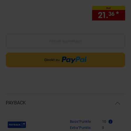
nur
21.
*
nur
36
Aktuell ausverkauft
PAYBACK
Payback Punkte
Basis°Punkte:
10
Extra°Punkte:
0