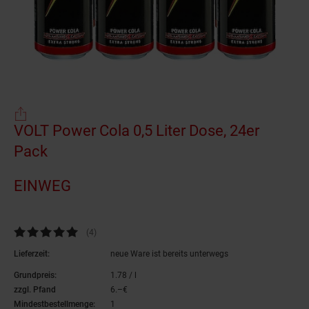
Einwegartikel
VOLT Power Cola 0,5 Liter Dose, 24er
Pack
(Produkt aktuell ausverkauft)
EINWEG
Kundenbewertung: 5 von 5 Sternen
(4
Kundenbewertungen
)
Lieferzeit:
neue Ware ist bereits unterwegs
Grundpreis:
1.
78
/ l
1,
78
€ pro Liter
zzgl. Pfand
6.–€
6,–€
Mindestbestellmenge:
1