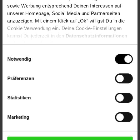
Bewertungen
sowie Werbung entsprechend Deinen Interessen auf
unserer Homepage, Social Media und Partnerseiten
anzuzeigen. Mit einem Klick auf „Ok“ willigst Du in die
Versandinformationen
Cookie Verwendung ein. Deine Cookie-Einstellungen
kannst Du jederzeit in den
Datenschutzinformationen
Herstellerinformationen
ändern bzw. widerrufen.
Einwilligungsauswahl
Notwendig
Fußzeile
Weitere Online-Angebote
Präferenzen
Netto Reisen
TV-Shop
Weinwelt
Statistiken
Marketing
Rezeptwelt
NettoKOM
Karriere