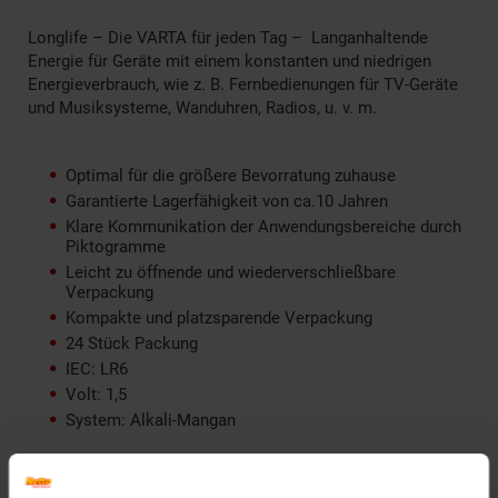
Longlife – Die VARTA für jeden Tag – Langanhaltende
Energie für Geräte mit einem konstanten und niedrigen
Energieverbrauch, wie z. B. Fernbedienungen für TV-Geräte
und Musiksysteme, Wanduhren, Radios, u. v. m.
Optimal für die größere Bevorratung zuhause
Garantierte Lagerfähigkeit von ca.10 Jahren
Klare Kommunikation der Anwendungsbereiche durch
Piktogramme
Leicht zu öffnende und wiederverschließbare
Verpackung
Kompakte und platzsparende Verpackung
24 Stück Packung
IEC: LR6
Volt: 1,5
System: Alkali-Mangan
Artikelnummer: 1842282000
EAN: 4008496774579