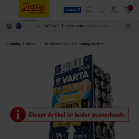
Payback
Prospekte
0
Arti
Menü
Suchfeld einblenden
Filiale finden
Warenkorb
PAYBACK °Punkte sammeln & einlösen
Camping & Reisen
Taschenlampen & Campingleuchten
VARTA Longlife