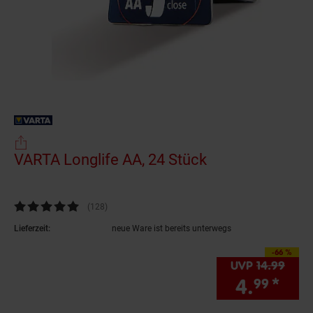
VARTA Longlife AA, 24 Stück
(Produkt aktuel
Kundenbewertung: 4,79 von 5 Sternen
(128
Kundenbewertungen
)
Lieferzeit:
neue Ware ist bereits unterwegs
-66 %
Sie Sparen 66 Proze
UVP
14.
99
UVP 
4.
*
Sie
99