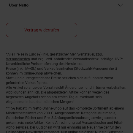
Über Netto
Vertrag widerrufen
*Alle Preise in Euro (€) inkl. gesetzlicher Mehrwertsteuer, zzgl.
Fußnoten
Versandkosten
und zzgl. evtl. anfallender Versandkostenzuschläge. UVP:
Unverbindliche Preisempfehlung des Herstellers.
Preise (inkl. MwSt.) und Verkaufseinheiten (Stückzahl/Mengeneinheit)
können im Online-Shop abweichen.
Statt- und durchgestrichene Preise beziehen sich auf unseren zuvor
geforderten Verkaufspreis.
Alle Artikel solange der Vorrat reicht! Änderungen und Irrtümer vorbehalten.
Abbildungen ähnlich. Die abgebildeten Artikel können wegen des
begrenzten Angebots schon am ersten Tag ausverkauft sein.
Abgabe nur in haushaltsüblichen Mengen!
**15€ Rabatt im Netto Online-Shop auf das komplette Sortiment ab einem
Mindestbestellwert von 200 €. Ausgenommen: Kategorie Multimedia,
Gutscheine, Bücher und Pre- & Anfangsmilchnahrung sowie gesondert
gekennzeichnete Artikel. Keine Anrechnung auf Versandkosten und Filial-
Abholservices. Der Gutschein wird nur einmalig an Neuanmelder für den
Online-Shop-Newsletter versendet. Nur online einlösbar. Nur ein Gutschein