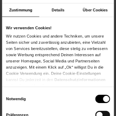
Artikel gehört zur Kategorie:
Taschenlampen &
Campingleuchten
Zustimmung
Details
Über Cookies
Wir verwenden Cookies!
Bewertungen
Wir nutzen Cookies und andere Techniken, um unsere
Seiten sicher und zuverlässig anzubieten, eine Vielzahl
von Services bereitzustellen, diese stetig zu verbessern
Versandinformationen
sowie Werbung entsprechend Deinen Interessen auf
unserer Homepage, Social Media und Partnerseiten
anzuzeigen. Mit einem Klick auf „Ok“ willigst Du in die
Herstellerinformationen
Cookie Verwendung ein. Deine Cookie-Einstellungen
kannst Du jederzeit in den
Datenschutzinformationen
ändern bzw. widerrufen.
Fußzeile
Weitere Online-Angebote
Einwilligungsauswahl
Notwendig
Netto Reisen
TV-Shop
Weinwelt
Präferenzen