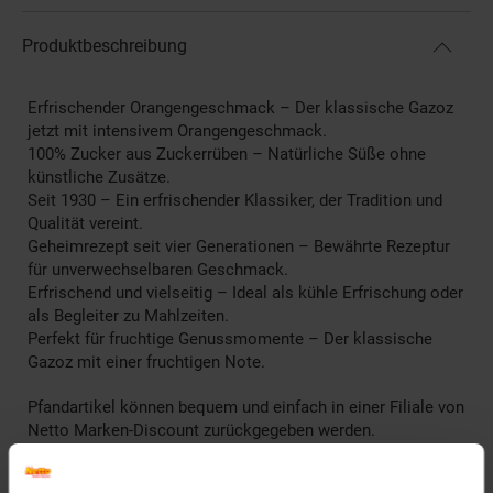
Produktbeschreibung
Erfrischender Orangengeschmack – Der klassische Gazoz
jetzt mit intensivem Orangengeschmack.
100% Zucker aus Zuckerrüben – Natürliche Süße ohne
künstliche Zusätze.
Seit 1930 – Ein erfrischender Klassiker, der Tradition und
Qualität vereint.
Geheimrezept seit vier Generationen – Bewährte Rezeptur
für unverwechselbaren Geschmack.
Erfrischend und vielseitig – Ideal als kühle Erfrischung oder
als Begleiter zu Mahlzeiten.
Perfekt für fruchtige Genussmomente – Der klassische
Gazoz mit einer fruchtigen Note.
Pfandartikel können bequem und einfach in einer Filiale von
Netto Marken-Discount zurückgegeben werden.
Artikelnummer: 2819091000