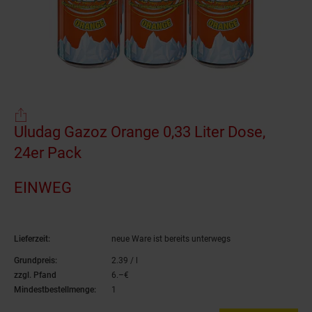
Einwegartikel
Uludag Gazoz Orange 0,33 Liter Dose,
24er Pack
(Produkt aktuell ausverkauft)
EINWEG
Lieferzeit:
neue Ware ist bereits unterwegs
Grundpreis:
2.
39
/ l
2,
39
€ pro Liter
zzgl. Pfand
6.–€
6,–€
Mindestbestellmenge:
1