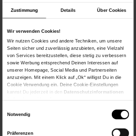
EAN: 4262505160030
Artikel gehört zur Kategorie:
Limo & Erfrischungsgetränke
Zustimmung
Details
Über Cookies
Wir verwenden Cookies!
Kennzeichnung
Wir nutzen Cookies und andere Techniken, um unsere
Seiten sicher und zuverlässig anzubieten, eine Vielzahl
von Services bereitzustellen, diese stetig zu verbessern
Versandinformationen
sowie Werbung entsprechend Deinen Interessen auf
unserer Homepage, Social Media und Partnerseiten
Herstellerinformationen
anzuzeigen. Mit einem Klick auf „Ok“ willigst Du in die
Cookie Verwendung ein. Deine Cookie-Einstellungen
kannst Du jederzeit in den
Datenschutzinformationen
Fußzeile
Weitere Online-Angebote
ändern bzw. widerrufen.
Einwilligungsauswahl
Notwendig
Netto Reisen
TV-Shop
Weinwelt
Präferenzen