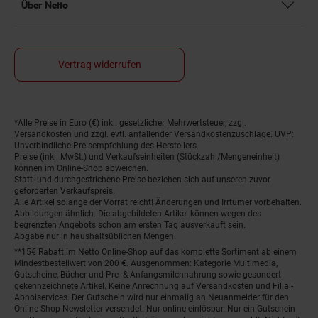
Über Netto
Vertrag widerrufen
*Alle Preise in Euro (€) inkl. gesetzlicher Mehrwertsteuer, zzgl.
Fußnoten
Versandkosten
und zzgl. evtl. anfallender Versandkostenzuschläge. UVP:
Unverbindliche Preisempfehlung des Herstellers.
Preise (inkl. MwSt.) und Verkaufseinheiten (Stückzahl/Mengeneinheit)
können im Online-Shop abweichen.
Statt- und durchgestrichene Preise beziehen sich auf unseren zuvor
geforderten Verkaufspreis.
Alle Artikel solange der Vorrat reicht! Änderungen und Irrtümer vorbehalten.
Abbildungen ähnlich. Die abgebildeten Artikel können wegen des
begrenzten Angebots schon am ersten Tag ausverkauft sein.
Abgabe nur in haushaltsüblichen Mengen!
**15€ Rabatt im Netto Online-Shop auf das komplette Sortiment ab einem
Mindestbestellwert von 200 €. Ausgenommen: Kategorie Multimedia,
Gutscheine, Bücher und Pre- & Anfangsmilchnahrung sowie gesondert
gekennzeichnete Artikel. Keine Anrechnung auf Versandkosten und Filial-
Abholservices. Der Gutschein wird nur einmalig an Neuanmelder für den
Online-Shop-Newsletter versendet. Nur online einlösbar. Nur ein Gutschein