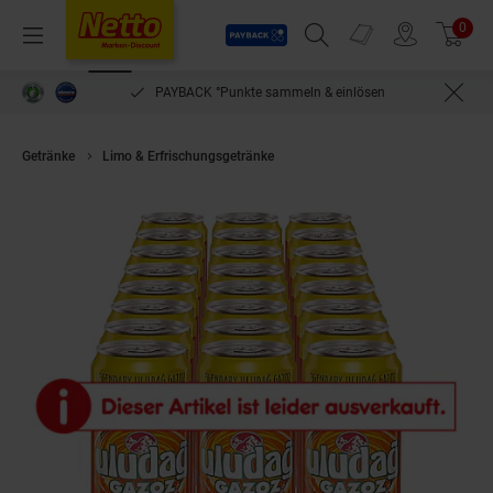
Payback
Prospekte
0
Arti
Menü
Suchfeld einblenden
Filiale finden
Warenkorb
PAYBACK °Punkte sammeln & einlösen
Getränke
Limo & Erfrischungsgetränke
Uludag Gazoz Orange 0,33 Liter