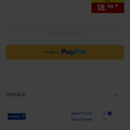
nur
18.
*
nur
96
Aktuell ausverkauft
PAYBACK
Payback Punkte
Basis°Punkte:
9
Extra°Punkte:
0