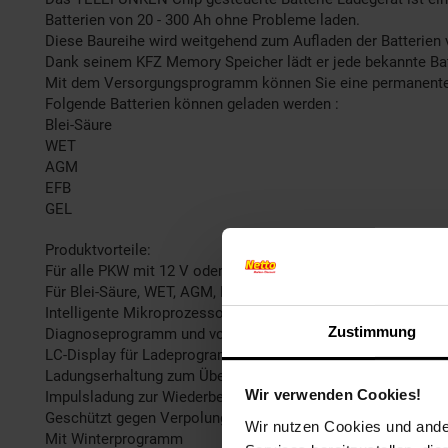
Batterien von 20 - 300 Ah ohne Probleme laden.
Diese Baureihe wird weitgehend zum Aufladen der Batterien
Dank seinem KFZ Memory Speicher lädt er jede bekannte Batt
Mit dem Versorgungsprogramm können Sie eine permanente 
Folgende Batterien können geladen werden :
Blei-Säure
WET
AGM
EFB
GEL
Produktvorteile:
Für alle PKW mit 12 V oder 24 V bis 300 Ah
Für Blei-Säure, WET, AGM, EFB, GEL
Intelligente Mikroprozessorsteuerung mit 8 Programmen
Zustimmung
Diagnoseprogramm und vollautomatischer Ladevorgang
LC-Display für Ladeprogramme, Batteriespannung und Ladez
Ladungserhaltung zum Überwintern von Motorrädern, PKWs 
Wir verwenden Cookies!
Impulsladung zur Wiederbelebung entladener Batterien
Geschützt gegen Verpolung, Kurzschluss, Überlastung und Ü
Wir nutzen Cookies und ander
Mit Winterprogramm