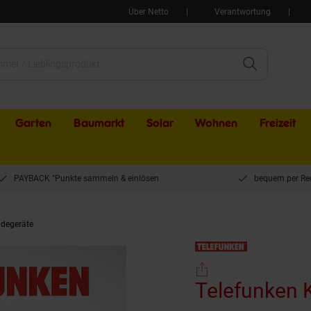
Über Netto
Verantwortung
Garten
Baumarkt
Solar
Wohnen
Freizeit
PAYBACK °Punkte sammeln & einlösen
bequem per Re
degeräte
Telefunken Kfz-Batterieladegerät - versch. Ausführungen
Telefunken K