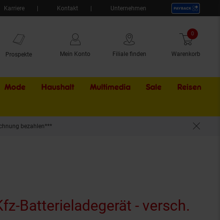
Karriere
Kontakt
Unternehmen
0
Artikel
Mein Konto
Filiale finden
Warenkorb
Prospekte
Mode
Haushalt
Multimedia
Sale
Externer Li
Reisen
chnung bezahlen***
fz-Batterieladegerät - versch.