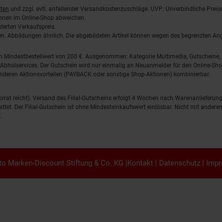
ten
und zzgl. evtl. anfallender Versandkostenzuschläge. UVP: Unverbindliche Preis
önnen im Online-Shop abweichen.
derten Verkaufspreis.
lten. Abbildungen ähnlich. Die abgebildeten Artikel können wegen des begrenzten A
em Mindestbestellwert von 200 €. Ausgenommen: Kategorie Multimedia, Gutscheine
Abholservices. Der Gutschein wird nur einmalig an Neuanmelder für den Online-Shop
anderen Aktionsvorteilen (PAYBACK oder sonstige Shop-Aktionen) kombinierbar.
 Vorrat reicht). Versand des Filial-Gutscheins erfolgt 4 Wochen nach Warenanlieferung
stattet. Der Filial-Gutschein ist ohne Mindesteinkaufswert einlösbar. Nicht mit and
.
o Marken-Discount Stiftung & Co. KG |
Kontakt
|
Datenschutz
|
Imp