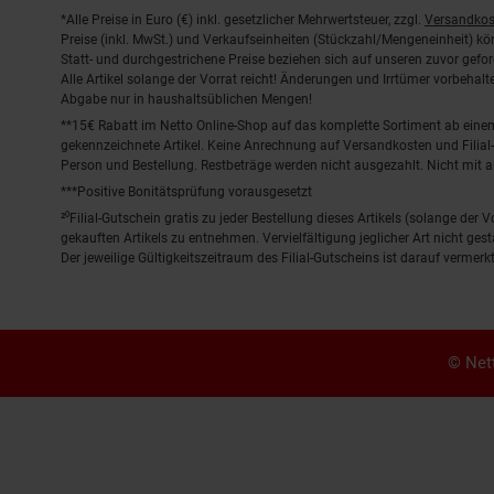
Fußnoten
*Alle Preise in Euro (€) inkl. gesetzlicher Mehrwertsteuer, zzgl.
Versandkos
Preise (inkl. MwSt.) und Verkaufseinheiten (Stückzahl/Mengeneinheit) k
Statt- und durchgestrichene Preise beziehen sich auf unseren zuvor gefor
Alle Artikel solange der Vorrat reicht! Änderungen und Irrtümer vorbeha
Abgabe nur in haushaltsüblichen Mengen!
**15€ Rabatt im Netto Online-Shop auf das komplette Sortiment ab ein
gekennzeichnete Artikel. Keine Anrechnung auf Versandkosten und Filial-
Person und Bestellung. Restbeträge werden nicht ausgezahlt. Nicht mit 
***Positive Bonitätsprüfung vorausgesetzt
²⁰Filial-Gutschein gratis zu jeder Bestellung dieses Artikels (solange der
gekauften Artikels zu entnehmen. Vervielfältigung jeglicher Art nicht ge
Der jeweilige Gültigkeitszeitraum des Filial-Gutscheins ist darauf vermerkt
© Nett