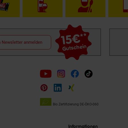
15€
**
m Newsletter anmelden
Gutschein
Folge
uns
auf
Bio Zertifizierung
DE-ÖKO-060
Unsere
Siegel
Informationen