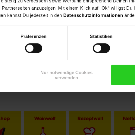
ese stetig zu verbessern sowie Werbung entsprechend Deinen In
artnerseiten anzuzeigen. Mit einem Klick auf „Ok“ willigst Du
gen kannst Du jederzeit in den
Datenschutzinformationen
änder
Präferenzen
Statistiken
Nur notwendige Cookies
verwenden
Shop
Weinwelt
Rezeptwelt
Net