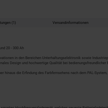
tungen (1)
Versandinformationen
und 20 - 300 Ah
vationen in den Bereichen Unterhaltungselektronik sowie Industrie
nales Design und hochwertige Qualität bei bedienungsfreundlicher F
r hinaus die Erfindung des Farbfernsehens nach dem PAL-System, w
 smartes Hochfrequenzladegerät, welches neueste Batterieladetech