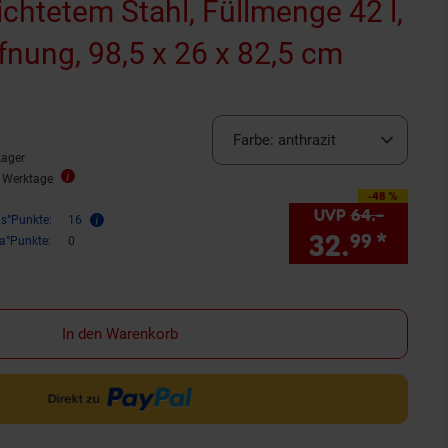
chtetem Stahl, Füllmenge 42 l,
fnung, 98,5 x 26 x 82,5 cm
rnen
ewertungen
Farbe:
anthrazit
Lager
2 Werktage
-48 %
Sie Sparen 48 Prozent,
UVP
64.–
UVP : 
is°Punkte:
16
32.
*
Sie 
99
ra°Punkte:
0
In den Warenkorb