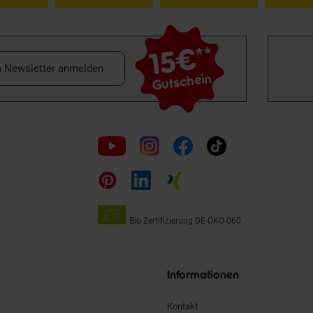
15€
**
m Newsletter anmelden
Gutschein
Folge
uns
auf
Bio Zertifizierung
DE-ÖKO-060
Unsere
Siegel
Informationen
Kontakt