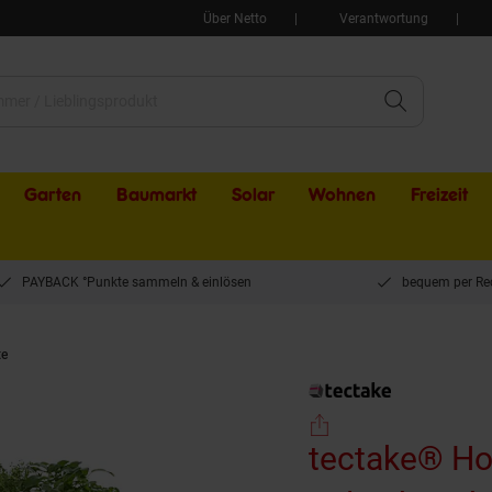
Über Netto
Verantwortung
Garten
Baumarkt
Solar
Wohnen
Freizeit
PAYBACK °Punkte sammeln & einlösen
bequem per Re
te
tectake® Hochbeet, aus pulverbeschichtetem Stahl, Füllmenge 42 l, mit Ablau
tectake® Ho