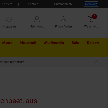
Karriere
Kontakt
Unternehmen
0
Artikel
Mein Konto
Filiale finden
Warenkorb
Prospekte
Mode
Haushalt
Multimedia
Sale
Externer Li
Reisen
chnung bezahlen***
föffnung, 98,5 x 26 x 82,5 cm
chbeet, aus