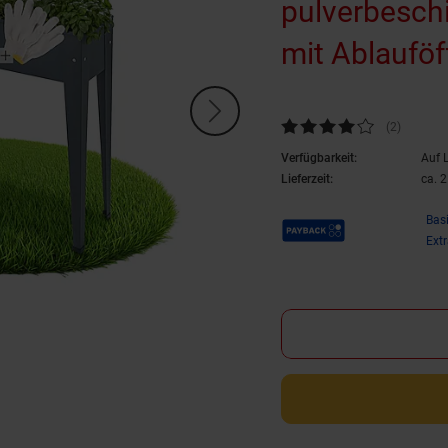
pulverbeschi
mit Ablauföf
Kundenbewertung: 4 von 5 Ste
(2
Kundenb
)
Verfügbarkeit:
Auf 
Lieferzeit:
ca. 
Payback Punkte
Bas
Ext