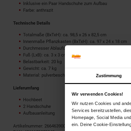
Inklusive ein Paar Handschuhe zum Aufbau
Farbe: anthrazit
Technische Details
Totalmaße (BxTxH): ca. 98,5 x 26 x 82,5 cm
Innenmaße Pflanzkasten (BxTxH): ca. 97 x 24 x 18 cm
Durchmesser Ablauföffnung: ca. 1,5 cm
Fuß (LxB): ca. 3 x 3 cm
Belastbarkeit: 20 kg
Gewicht: ca. 7 kg
Material: pulverbeschichteter Stahl
Zustimmung
Lieferumfang
Wir verwenden Cookies!
Hochbeet
Wir nutzen Cookies und ander
2 Handschuhe
Services bereitzustellen, di
Aufbauanleitung
Homepage, Social Media und P
ein. Deine Cookie-Einstellun
Artikelnummer: 2664639000