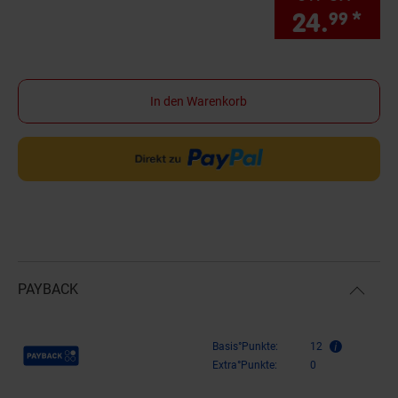
24.
*
Sie
99
In den Warenkorb
PAYBACK
Payback Punkte
Basis°Punkte:
12
Extra°Punkte:
0