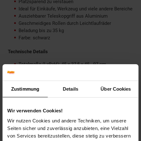
Platzsparend zu verstauen
Ideal für Einkäufe, Werkzeug und viele andere Bereiche
Ausziehbarer Teleskopgriff aus Aluminium
Geschmeidiges Rollen durch Leichtlaufräder
Beladung bis zu 35 kg
Farbe: schwarz
Technische Details
Totalmaße (LxBxH): 45 x 37,5 x 45 - 97 cm
Zusammengeklappter Korb (LxBxH): 45 x 8,5 x 45 cm
Spurbreite: 45 cm
Gewicht: 2,8 kg
Zustimmung
Details
Über Cookies
Material: Aluminium, ABS Kunststoff
Lieferumfang
Wir verwenden Cookies!
1 Einkaufstrolley klappbar mit Aluminium
Wir nutzen Cookies und andere Techniken, um unsere
Teleskopgriff
Seiten sicher und zuverlässig anzubieten, eine Vielzahl
von Services bereitzustellen, diese stetig zu verbessern
Artikelnummer: 2684380000