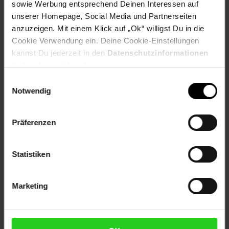
sowie Werbung entsprechend Deinen Interessen auf
EAN: 4260473664079
unserer Homepage, Social Media und Partnerseiten
Artikel gehört zur Kategorie:
Koffer & Taschen
anzuzeigen. Mit einem Klick auf „Ok“ willigst Du in die
Cookie Verwendung ein. Deine Cookie-Einstellungen
kannst Du jederzeit in den
Datenschutzinformationen
ändern bzw. widerrufen.
Bewertungen
Einwilligungsauswahl
Notwendig
Versandinformationen
Präferenzen
Herstellerinformationen
Statistiken
Marketing
Fußzeile
Weitere Online-Angebote
Netto Reisen
TV-Shop
Weinwelt