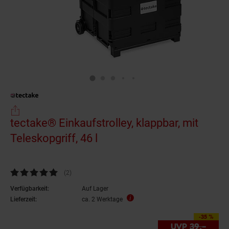
tectake® Einkaufstrolley, klappbar, mit
Teleskopgriff, 46 l
Kundenbewertung: 5 von 5 Sternen
(2
Kundenbewertungen
)
Verfügbarkeit:
Auf Lager
Lieferzeit:
ca. 2 Werktage
-35 %
Sie Sparen 35 Proze
UVP
39.–
UVP 