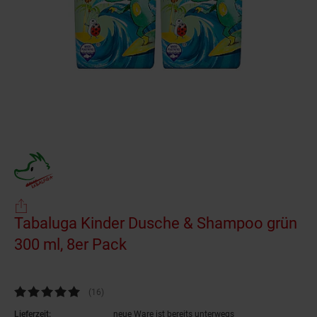
Tabaluga Kinder Dusche & Shampoo grün
300 ml, 8er Pack
(Produkt aktuell ausverkauf
Kundenbewertung: 4,94 von 5 Sternen
(16
Kundenbewertungen
)
Lieferzeit:
neue Ware ist bereits unterwegs