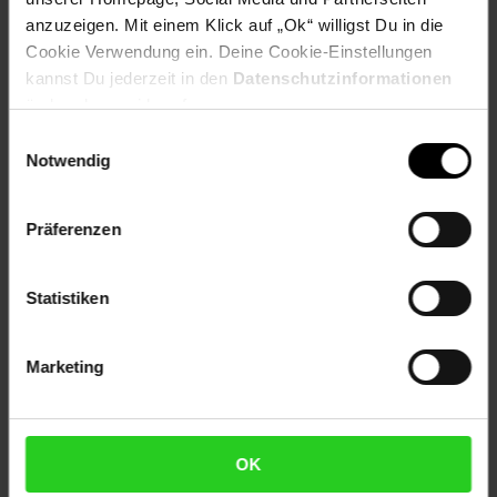
anzuzeigen. Mit einem Klick auf „Ok“ willigst Du in die
Kennzeichnung
Cookie Verwendung ein. Deine Cookie-Einstellungen
kannst Du jederzeit in den
Datenschutzinformationen
ändern bzw. widerrufen.
Bewertungen
Einwilligungsauswahl
Notwendig
Versandinformationen
Präferenzen
Herstellerinformationen
Statistiken
Fußzeile
Weitere Online-Angebote
Marketing
Netto Reisen
TV-Shop
Weinwelt
OK