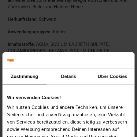
auf einer Idee von Peter Maffay, Gregor Rottschalk und Rolf
Zuckowski. Bilder von Heleme Heine.
Herkunftsland:
Schweiz
Anwendungsgruppen:
Kinder
Inhaltsstoffe:
AQUA, SODIUM LAURETH SULFATE,
COCAMIDOPROPYL BETAINE, SODIUM CHLORIDE,
GLYCERIN, COCO-GLUCOSIDE, SODIUM LAUROYL
GLUTAMATE, GLYCERYL OLEATE, PANTHENOL,
HYDROLYZED WHEAT PROTEIN, POLYQUATERNIUM- 10,
CITRIC ACID, STYRENE/ACRYLATES COPOLYMER,
Zustimmung
Details
Über Cookies
PROPYLENE GLYCOL, DISODIUM EDTA, DENATONIUM
BENZOATE, HYDROGENATED PALM GLYCERIDES CITRATE,
TOCOPHEROL, PARFUM, SODIUM BENZOATE
Wir verwenden Cookies!
Wir nutzen Cookies und andere Techniken, um unsere
Artikelnummer: 2154461000
Seiten sicher und zuverlässig anzubieten, eine Vielzahl
EAN: 4311596656554
Artikel gehört zur Kategorie:
Haut- & Körperpflege
von Services bereitzustellen, diese stetig zu verbessern
sowie Werbung entsprechend Deinen Interessen auf
unserer Homepage, Social Media und Partnerseiten