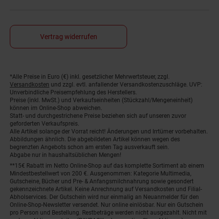
Vertrag widerrufen
*Alle Preise in Euro (€) inkl. gesetzlicher Mehrwertsteuer, zzgl.
Fußnoten
Versandkosten
und zzgl. evtl. anfallender Versandkostenzuschläge. UVP:
Unverbindliche Preisempfehlung des Herstellers.
Preise (inkl. MwSt.) und Verkaufseinheiten (Stückzahl/Mengeneinheit)
können im Online-Shop abweichen.
Statt- und durchgestrichene Preise beziehen sich auf unseren zuvor
geforderten Verkaufspreis.
Alle Artikel solange der Vorrat reicht! Änderungen und Irrtümer vorbehalten.
Abbildungen ähnlich. Die abgebildeten Artikel können wegen des
begrenzten Angebots schon am ersten Tag ausverkauft sein.
Abgabe nur in haushaltsüblichen Mengen!
**15€ Rabatt im Netto Online-Shop auf das komplette Sortiment ab einem
Mindestbestellwert von 200 €. Ausgenommen: Kategorie Multimedia,
Gutscheine, Bücher und Pre- & Anfangsmilchnahrung sowie gesondert
gekennzeichnete Artikel. Keine Anrechnung auf Versandkosten und Filial-
Abholservices. Der Gutschein wird nur einmalig an Neuanmelder für den
Online-Shop-Newsletter versendet. Nur online einlösbar. Nur ein Gutschein
pro Person und Bestellung. Restbeträge werden nicht ausgezahlt. Nicht mit