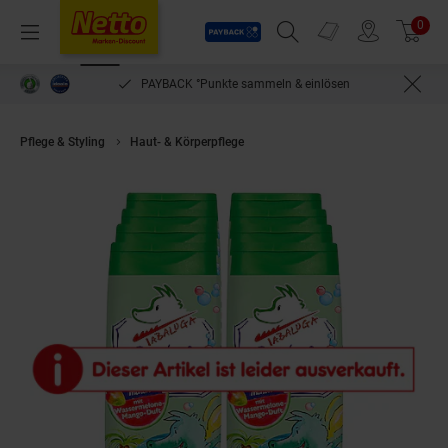
Payback
Prospekte
0
Arti
Menü
Suchfeld einblenden
Filiale finden
Warenkorb
PAYBACK °Punkte sammeln & einlösen
Pflege & Styling
Haut- & Körperpflege
Tabaluga Kinder Dusche & Shamp