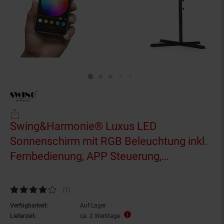
Swing&Harmonie® Luxus LED
Sonnenschirm mit RGB Beleuchtung inkl.
Fernbedienung, APP Steuerung,
Ampelschirm, Garten Schirm 300cm -
türkis
Kundenbewertung: 4 von 5 Sternen
(1
Kundenbewertungen
)
Verfügbarkeit:
Auf Lager
Lieferzeit:
ca. 2 Werktage