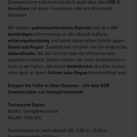
Sonnenschirm selbstverständlich auch über den
USB-C
Anschluss
mit einer Powerbank oder am Stromnetz
betreiben.
Mit seinem
pulverbeschichteten Rahmen
und dem
UV-
beständigen
Schirmbezug ist das Modell äußerst
witterungsbeständig
und bietet dauerhaften Schutz gegen
Sonne und Regen
. Zusätzliches erhalten Sie die praktische
Abdeckhaube
, die den Schirm über die Wintermonate
zusätzlich schützt. Damit können Sie Ihren Sonnenschirm
auch in der kalten Jahreszeit
bedenkenlos
draußen lassen,
ohne dass er durch
Schnee oder Regen
beeinträchtigt wird.
Bringen Sie Farbe in Ihren Sommer - mit dem RGB
Sonnenschirm von Swing&Harmonie!
Technische Daten:
Marke: Swing&Harmonie
Modell: RGB-300
Durchmesser je nach Modell (Ø): 3,00 m / 3,50 m
Durchgangshöhe: 2,10 m