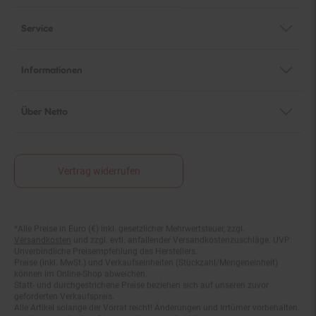
Service
Informationen
Über Netto
Vertrag widerrufen
*Alle Preise in Euro (€) inkl. gesetzlicher Mehrwertsteuer, zzgl.
Fußnoten
Versandkosten
und zzgl. evtl. anfallender Versandkostenzuschläge. UVP:
Unverbindliche Preisempfehlung des Herstellers.
Preise (inkl. MwSt.) und Verkaufseinheiten (Stückzahl/Mengeneinheit)
können im Online-Shop abweichen.
Statt- und durchgestrichene Preise beziehen sich auf unseren zuvor
geforderten Verkaufspreis.
Alle Artikel solange der Vorrat reicht! Änderungen und Irrtümer vorbehalten.
Abbildungen ähnlich. Die abgebildeten Artikel können wegen des