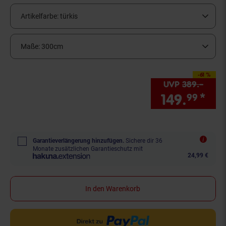
Artikelfarbe:
türkis
Maße:
300cm
-61 %
Sie Sparen 61 Prozent
UVP
389.–
UVP 
149.
*
Sie
99
Garantieverlängerung hinzufügen.
Sichere dir 36
Monate zusätzlichen Garantieschutz mit
24,99 €
In den Warenkorb