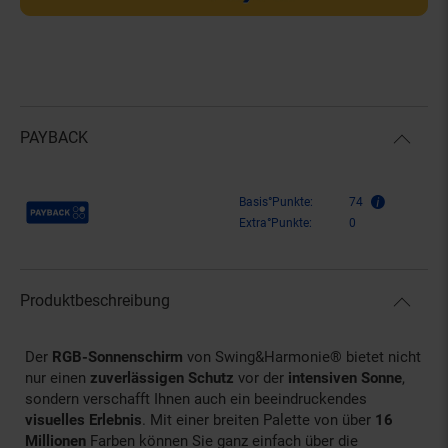
PAYBACK
Payback Punkte
Basis°Punkte:
74
Extra°Punkte:
0
Produktbeschreibung
Der
RGB-Sonnenschirm
von Swing&Harmonie® bietet nicht
nur einen
zuverlässigen Schutz
vor der
intensiven Sonne
,
sondern verschafft Ihnen auch ein beeindruckendes
visuelles Erlebnis
. Mit einer breiten Palette von über
16
Millionen
Farben können Sie ganz einfach über die