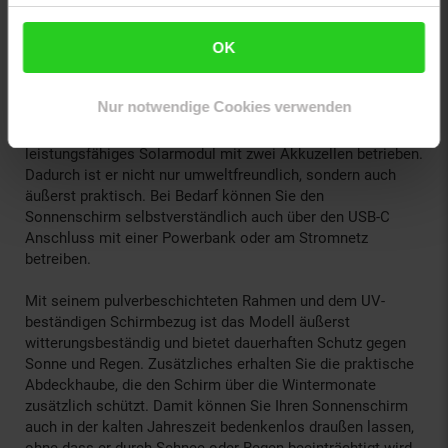
steuern oder lassen Sie sie im Einklang zur Musik
aufleuchten. Egal, ob Sie ein entspanntes Abendessen, eine
OK
sommerliche Gartenparty oder ein stimmungsvolles Chill-
out planen, mit dem RGB Sonnenschirm setzen Sie immer
den richtigen Akzent.
Nur notwendige Cookies verwenden
Der Sonnenschirm arbeitet kabellos und wird durch ein
leistungsfähiges Solarmodul mit zwei Akkuzellen betrieben.
Dadurch ist er nicht nur umweltfreundlich, sondern auch
äußerst praktisch. Bei Bedarf können Sie den
Sonnenschirm selbstverständlich auch über den USB-C
Anschluss mit einer Powerbank oder am Stromnetz
betreiben.
Mit seinem pulverbeschichteten Rahmen und dem UV-
beständigen Schirmbezug ist das Modell äußerst
witterungsbeständig und bietet dauerhaften Schutz gegen
Sonne und Regen. Zusätzliches erhalten Sie die praktische
Abdeckhaube, die den Schirm über die Wintermonate
zusätzlich schützt. Damit können Sie Ihren Sonnenschirm
auch in der kalten Jahreszeit bedenkenlos draußen lassen,
ohne dass er durch Schnee oder Regen beeinträchtigt wird.