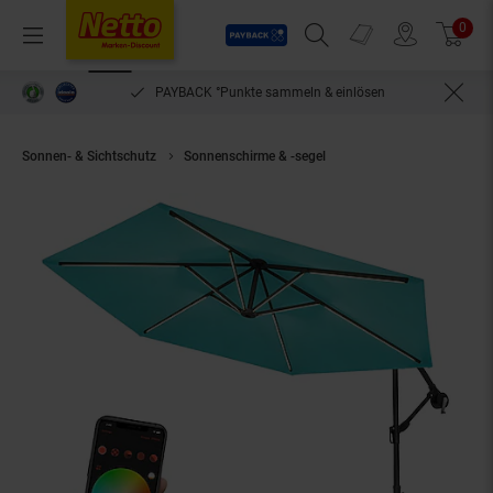
Payback
Prospekte
0
Arti
Menü
Suchfeld einblenden
Filiale finden
Warenkorb
PAYBACK °Punkte sammeln & einlösen
Sonnen- & Sichtschutz
Sonnenschirme & -segel
Swing&Harmonie® Luxus