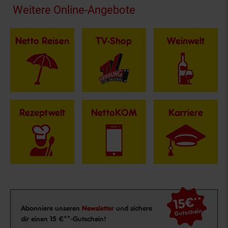
Fußzeile
Weitere Online-Angebote
Netto Reisen
TV-Shop
Weinwelt
Rezeptwelt
NettoKOM
Karriere
15€
**
Newsletter Anmeldung
Abonniere unseren
Newsletter
und sichere
Gutschein
dir einen 15 €**-Gutschein!