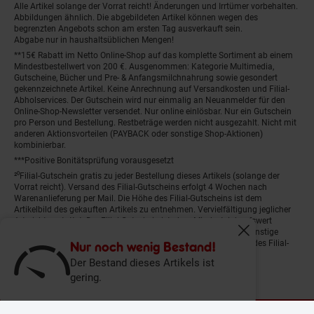
Alle Artikel solange der Vorrat reicht! Änderungen und Irrtümer vorbehalten.
Abbildungen ähnlich. Die abgebildeten Artikel können wegen des
begrenzten Angebots schon am ersten Tag ausverkauft sein.
Abgabe nur in haushaltsüblichen Mengen!
**15€ Rabatt im Netto Online-Shop auf das komplette Sortiment ab einem
Mindestbestellwert von 200 €. Ausgenommen: Kategorie Multimedia,
Gutscheine, Bücher und Pre- & Anfangsmilchnahrung sowie gesondert
gekennzeichnete Artikel. Keine Anrechnung auf Versandkosten und Filial-
Abholservices. Der Gutschein wird nur einmalig an Neuanmelder für den
Online-Shop-Newsletter versendet. Nur online einlösbar. Nur ein Gutschein
pro Person und Bestellung. Restbeträge werden nicht ausgezahlt. Nicht mit
anderen Aktionsvorteilen (PAYBACK oder sonstige Shop-Aktionen)
kombinierbar.
***Positive Bonitätsprüfung vorausgesetzt
²⁰Filial-Gutschein gratis zu jeder Bestellung dieses Artikels (solange der
Vorrat reicht). Versand des Filial-Gutscheins erfolgt 4 Wochen nach
Warenanlieferung per Mail. Die Höhe des Filial-Gutscheins ist dem
Artikelbild des gekauften Artikels zu entnehmen. Vervielfältigung jeglicher
Art nicht gestattet. Der Filial-Gutschein ist ohne Mindesteinkaufswert
einlösbar. Nicht mit anderen Aktionsvorteilen (PAYBACK oder sonstige
Fenster schliess
Shop-Aktionen) kombinierbar. Der jeweilige Gültigkeitszeitraum des Filial-
Nur noch wenig Bestand!
Gutscheins ist darauf vermerkt.
Der Bestand dieses Artikels ist
gering.