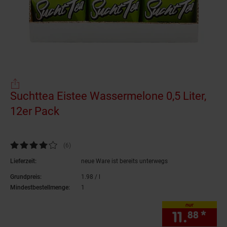
Suchttea Eistee Wassermelone 0,5 Liter,
12er Pack
(Produkt aktuell ausverkauft)
Kundenbewertung: 4,17 von 5 Sternen
(6
Kundenbewertungen
)
Lieferzeit:
neue Ware ist bereits unterwegs
Grundpreis:
1.
98
/ l
1,
98
€ pro Liter
Mindestbestellmenge:
1
nur
11.
*
nur
88