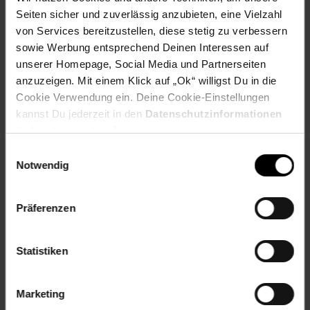
Seiten sicher und zuverlässig anzubieten, eine Vielzahl
von Services bereitzustellen, diese stetig zu verbessern
Fußzeile
Weitere Online-Angebote
sowie Werbung entsprechend Deinen Interessen auf
unserer Homepage, Social Media und Partnerseiten
Netto Reisen
TV-Shop
Weinwelt
anzuzeigen. Mit einem Klick auf „Ok“ willigst Du in die
Cookie Verwendung ein. Deine Cookie-Einstellungen
kannst Du jederzeit in den
Datenschutzinformationen
ändern bzw. widerrufen.
Einwilligungsauswahl
Notwendig
Rezeptwelt
NettoKOM
Karriere
Präferenzen
Statistiken
15€
**
Marketing
Newsletter Anmeldung
Abonniere unseren
Newsletter
und sichere