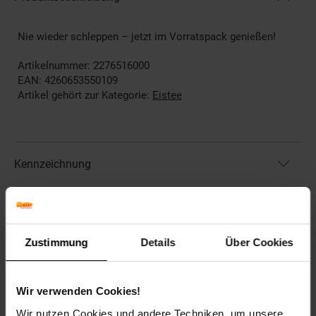
Nie wieder schleppen – jetzt im Vorratspack genießen!
Artikelnummer: 2276516000
EAN: 4260653550109
Artikel gehört zur Kategorie:
Eistee
Kennzeichnung
Bewertungen
Zustimmung
Details
Über Cookies
Versandinformationen
Wir verwenden Cookies!
Herstellerinformationen
Wir nutzen Cookies und andere Techniken, um unsere