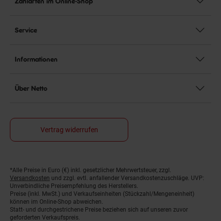
Zahlarten im Online-Shop
Service
Informationen
Über Netto
Vertrag widerrufen
*Alle Preise in Euro (€) inkl. gesetzlicher Mehrwertsteuer, zzgl.
Fußnoten
Versandkosten
und zzgl. evtl. anfallender Versandkostenzuschläge. UVP:
Unverbindliche Preisempfehlung des Herstellers.
Preise (inkl. MwSt.) und Verkaufseinheiten (Stückzahl/Mengeneinheit)
können im Online-Shop abweichen.
Statt- und durchgestrichene Preise beziehen sich auf unseren zuvor
geforderten Verkaufspreis.