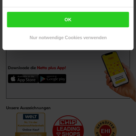
Gutschein
dir einen 15 €**-Gutschein!
Jetzt zum Newsletter anmelden
OK
Nur notwendige Cookies verwenden
Downloade die
Netto plus App!
Unsere Auszeichnungen