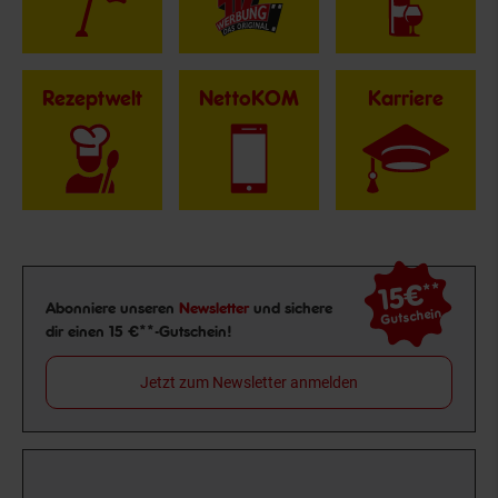
Rezeptwelt
NettoKOM
Karriere
15€
**
Newsletter Anmeldung
Abonniere unseren
Newsletter
und sichere
Gutschein
dir einen 15 €**-Gutschein!
Jetzt zum Newsletter anmelden