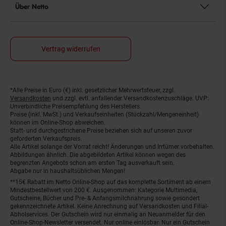
Über Netto
Vertrag widerrufen
*Alle Preise in Euro (€) inkl. gesetzlicher Mehrwertsteuer, zzgl.
Fußnoten
Versandkosten
und zzgl. evtl. anfallender Versandkostenzuschläge. UVP:
Unverbindliche Preisempfehlung des Herstellers.
Preise (inkl. MwSt.) und Verkaufseinheiten (Stückzahl/Mengeneinheit)
können im Online-Shop abweichen.
Statt- und durchgestrichene Preise beziehen sich auf unseren zuvor
geforderten Verkaufspreis.
Alle Artikel solange der Vorrat reicht! Änderungen und Irrtümer vorbehalten.
Abbildungen ähnlich. Die abgebildeten Artikel können wegen des
begrenzten Angebots schon am ersten Tag ausverkauft sein.
Abgabe nur in haushaltsüblichen Mengen!
**15€ Rabatt im Netto Online-Shop auf das komplette Sortiment ab einem
Mindestbestellwert von 200 €. Ausgenommen: Kategorie Multimedia,
Gutscheine, Bücher und Pre- & Anfangsmilchnahrung sowie gesondert
gekennzeichnete Artikel. Keine Anrechnung auf Versandkosten und Filial-
Abholservices. Der Gutschein wird nur einmalig an Neuanmelder für den
Online-Shop-Newsletter versendet. Nur online einlösbar. Nur ein Gutschein