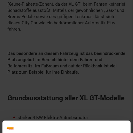
(Grüne-Plakette-Zonen), da der XL GT beim Fahren keinerlei
Schadstoffe ausstößt. Mittels der gewöhnlichen „Gas-" und
Brems-Pedale sowie des griffigen Lenkrads, lässt sich
dieses City-Car wie ein herkömmlicher Automatik-Pkw
fahren.
Das besondere an diesem Fahrzeug ist das beeindruckende
Platzangebot im Bereich hinter dem Fahrer- und
Beifahrersitz. Im Fußraum und auf der Rückbank ist viel
Platz zum Beispiel für Ihre Einkäufe.
Grundausstattung aller XL GT-Modelle
starker 4 KW Elektro-Antriebsmotor
45 km/h Höchstgeschwindigkeit
kostengünstiger Lithium-Ionen-Akku 60 V / 100 Ah