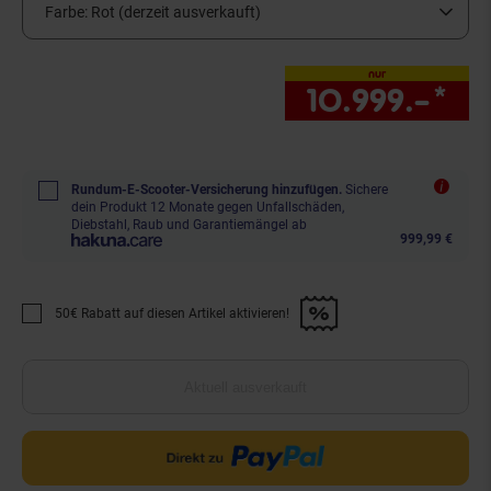
Farbe:
Rot (derzeit ausverkauft)
nur
10.999.–
*
nu
Rundum-E-Scooter-Versicherung hinzufügen.
Sichere
dein Produkt 12 Monate gegen Unfallschäden,
Diebstahl, Raub und Garantiemängel ab
999,99 €
50€ Rabatt auf diesen Artikel aktivieren!
Promotion "50€ Rabatt auf diesen Artikel aktivieren!" anwenden
Aktuell ausverkauft