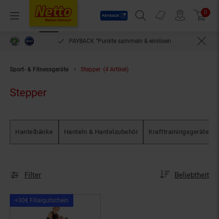
Payback
Prospekte
0
Arti
Menü
Suchfeld einblenden
Filiale finden
Warenkorb
PAYBACK °Punkte sammeln & einlösen
bequem per Rech
Sport- & Fitnessgeräte
Stepper
(4 Artikel)
Stepper
Hantelbänke
Hanteln & Hantelzubehör
Krafttrainingsgeräte
Sortierung
Sortierung:
Filter
Beliebtheit
Kampagnen
+30€ Filialgutschein
Artikel+30€
Filialgutschein