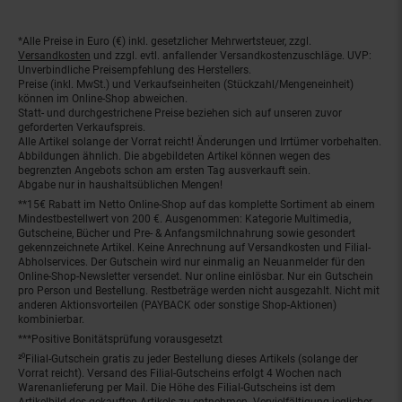
*Alle Preise in Euro (€) inkl. gesetzlicher Mehrwertsteuer, zzgl.
Fußnoten
Versandkosten
und zzgl. evtl. anfallender Versandkostenzuschläge. UVP:
Unverbindliche Preisempfehlung des Herstellers.
Preise (inkl. MwSt.) und Verkaufseinheiten (Stückzahl/Mengeneinheit)
können im Online-Shop abweichen.
Statt- und durchgestrichene Preise beziehen sich auf unseren zuvor
geforderten Verkaufspreis.
Alle Artikel solange der Vorrat reicht! Änderungen und Irrtümer vorbehalten.
Abbildungen ähnlich. Die abgebildeten Artikel können wegen des
begrenzten Angebots schon am ersten Tag ausverkauft sein.
Abgabe nur in haushaltsüblichen Mengen!
**15€ Rabatt im Netto Online-Shop auf das komplette Sortiment ab einem
Mindestbestellwert von 200 €. Ausgenommen: Kategorie Multimedia,
Gutscheine, Bücher und Pre- & Anfangsmilchnahrung sowie gesondert
gekennzeichnete Artikel. Keine Anrechnung auf Versandkosten und Filial-
Abholservices. Der Gutschein wird nur einmalig an Neuanmelder für den
Online-Shop-Newsletter versendet. Nur online einlösbar. Nur ein Gutschein
pro Person und Bestellung. Restbeträge werden nicht ausgezahlt. Nicht mit
anderen Aktionsvorteilen (PAYBACK oder sonstige Shop-Aktionen)
kombinierbar.
***Positive Bonitätsprüfung vorausgesetzt
²⁰Filial-Gutschein gratis zu jeder Bestellung dieses Artikels (solange der
Vorrat reicht). Versand des Filial-Gutscheins erfolgt 4 Wochen nach
Warenanlieferung per Mail. Die Höhe des Filial-Gutscheins ist dem
Artikelbild des gekauften Artikels zu entnehmen. Vervielfältigung jeglicher