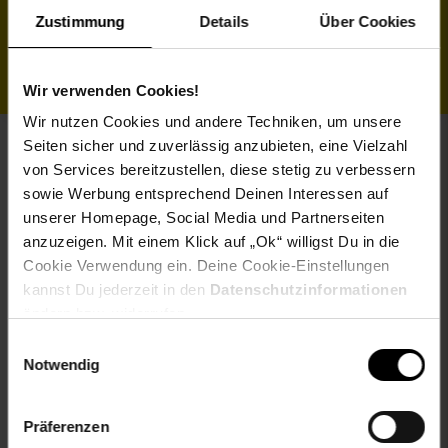
Zustimmung
Details
Über Cookies
Alle Filialangebote ansehen
Wir verwenden Cookies!
Wir nutzen Cookies und andere Techniken, um unsere
Seiten sicher und zuverlässig anzubieten, eine Vielzahl
von Services bereitzustellen, diese stetig zu verbessern
sowie Werbung entsprechend Deinen Interessen auf
Fußzeile
Weitere Online-Angebote
unserer Homepage, Social Media und Partnerseiten
anzuzeigen. Mit einem Klick auf „Ok“ willigst Du in die
Netto Reisen
TV-Shop
Weinwelt
Cookie Verwendung ein. Deine Cookie-Einstellungen
kannst Du jederzeit in den
Datenschutzinformationen
ändern bzw. widerrufen.
Einwilligungsauswahl
Notwendig
Rezeptwelt
NettoKOM
Karriere
Präferenzen