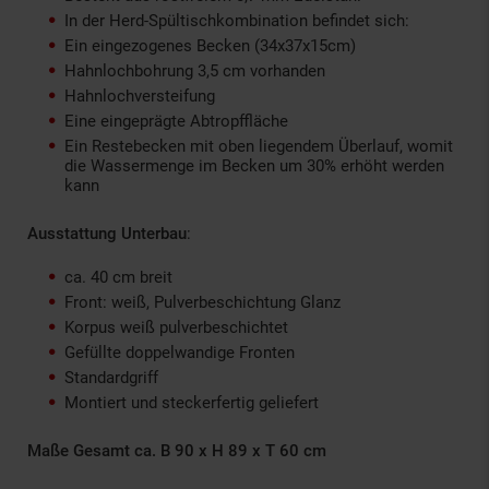
In der Herd-Spültischkombination befindet sich:
Ein eingezogenes Becken (34x37x15cm)
Hahnlochbohrung 3,5 cm vorhanden
Hahnlochversteifung
Eine eingeprägte Abtropffläche
Ein Restebecken mit oben liegendem Überlauf, womit
die Wassermenge im Becken um 30% erhöht werden
kann
Ausstattung Unterbau
:
ca. 40 cm breit
Front: weiß, Pulverbeschichtung Glanz
Korpus weiß pulverbeschichtet
Gefüllte doppelwandige Fronten
Standardgriff
Montiert und steckerfertig geliefert
Maße Gesamt ca. B 90 x H 89 x T 60 cm