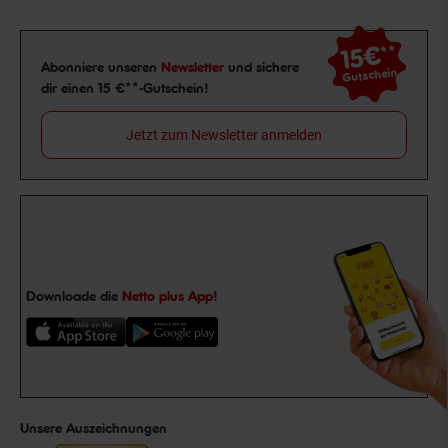
15€
**
Newsletter Anmeldung
Abonniere unseren
Newsletter
und sichere
Gutschein
dir einen 15 €**-Gutschein!
Jetzt zum Newsletter anmelden
Downloade die
Netto plus App!
Unsere Auszeichnungen