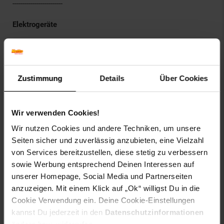
-------------------------
Elektrogeräte
Kühlschrank
Kühlschrank KS 5002 EU
Energieklasse: E (Auf einer Skala von A (niedriger
Verbrauch) bis G (hoher Verbrauch)
Zustimmung
Details
Über Cookies
Energieverbrauch in 139 kWh/Jahr auf der Grundlage
von Ergebnissen der Normprüfung über 24 h. Der
tatsächliche Energieverbrauch hängt von der Art der
Wir verwenden Cookies!
Nutzung und vom Standort des Gerätes ab.
Nettoinhalt Kühlen: 100 Liter
Wir nutzen Cookies und andere Techniken, um unsere
Nettoinhalt Gefrieren: 14 Liter
Seiten sicher und zuverlässig anzubieten, eine Vielzahl
4**** Gefrierfach
von Services bereitzustellen, diese stetig zu verbessern
Luftschallemission 41 dB
sowie Werbung entsprechend Deinen Interessen auf
Lagerzeit bei Störung, definiert als
unserer Homepage, Social Media und Partnerseiten
"Temperaturanstiegszeit": 10 Std
anzuzeigen. Mit einem Klick auf „Ok“ willigst Du in die
Gefriervermögen : 2,60 kg/ 24 h
Cookie Verwendung ein. Deine Cookie-Einstellungen
Material Ablagefläche: Glas
kannst Du jederzeit in den
Datenschutzinformationen
Temperaturregelung: ja