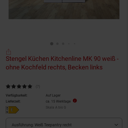
Stengel Küchen Kitchenline MK 90 weiß -
ohne Kochfeld rechts, Becken links
Kundenbewertung: 4,86 von 5 Sternen
(7
Kundenbewertungen
)
Verfügbarkeit:
Auf Lager
Lieferzeit:
ca. 15 Werktage
Skala A bis G
Energieeffizienzklasse E auf Skala A bis G
Ausführung:
Weiß Teepantry recht