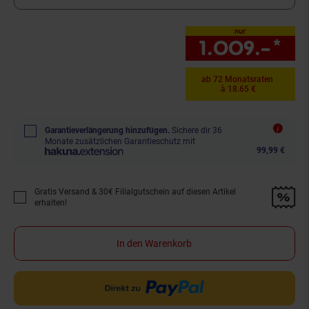
nur
1.009.–
*
nu
ab 72 Monatsraten
à 18.65 €
Garantieverlängerung hinzufügen.
Sichere dir 36
Monate zusätzlichen Garantieschutz mit
99,99 €
Gratis Versand & 30€ Filialgutschein auf diesen Artikel
Promotion "Gratis Versand &amp; 30€ Filialgutschein auf diesen Artikel 
erhalten!
In den Warenkorb