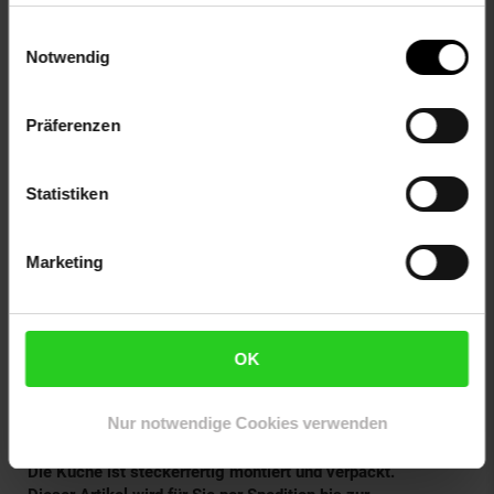
ändern bzw. widerrufen.
Innenbeleuchtung
höhenverstellbare Füße: ja
Einwilligungsauswahl
Türanschlag wechselbar: ja
Notwendig
Thermostat
Kühlfachablage
Präferenzen
Gemüsefachabdeckplatte
Gemüsefach
Flaschenablage
Statistiken
Türfächer
Eierhalter
Eiswürfelschale
Marketing
Maße: ca. 820x497x579 mm
Gewicht: 27,5 kg
OK
Bitte beachten Sie:
Nur notwendige Cookies verwenden
Die Lieferung wird telefonisch oder per Mail avisiert.
Die Lieferung erfolgt ohne Dekoration, Armatur und Siphon.
Die Küche ist steckerfertig montiert und verpackt.