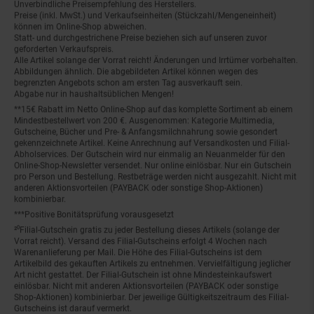
Unverbindliche Preisempfehlung des Herstellers.
Preise (inkl. MwSt.) und Verkaufseinheiten (Stückzahl/Mengeneinheit)
können im Online-Shop abweichen.
Statt- und durchgestrichene Preise beziehen sich auf unseren zuvor
geforderten Verkaufspreis.
Alle Artikel solange der Vorrat reicht! Änderungen und Irrtümer vorbehalten.
Abbildungen ähnlich. Die abgebildeten Artikel können wegen des
begrenzten Angebots schon am ersten Tag ausverkauft sein.
Abgabe nur in haushaltsüblichen Mengen!
**15€ Rabatt im Netto Online-Shop auf das komplette Sortiment ab einem
Mindestbestellwert von 200 €. Ausgenommen: Kategorie Multimedia,
Gutscheine, Bücher und Pre- & Anfangsmilchnahrung sowie gesondert
gekennzeichnete Artikel. Keine Anrechnung auf Versandkosten und Filial-
Abholservices. Der Gutschein wird nur einmalig an Neuanmelder für den
Online-Shop-Newsletter versendet. Nur online einlösbar. Nur ein Gutschein
pro Person und Bestellung. Restbeträge werden nicht ausgezahlt. Nicht mit
anderen Aktionsvorteilen (PAYBACK oder sonstige Shop-Aktionen)
kombinierbar.
***Positive Bonitätsprüfung vorausgesetzt
²⁰Filial-Gutschein gratis zu jeder Bestellung dieses Artikels (solange der
Vorrat reicht). Versand des Filial-Gutscheins erfolgt 4 Wochen nach
Warenanlieferung per Mail. Die Höhe des Filial-Gutscheins ist dem
Artikelbild des gekauften Artikels zu entnehmen. Vervielfältigung jeglicher
Art nicht gestattet. Der Filial-Gutschein ist ohne Mindesteinkaufswert
einlösbar. Nicht mit anderen Aktionsvorteilen (PAYBACK oder sonstige
Shop-Aktionen) kombinierbar. Der jeweilige Gültigkeitszeitraum des Filial-
Gutscheins ist darauf vermerkt.