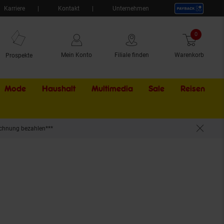
Karriere
Kontakt
Unternehmen
0
Artikel
Mein Konto
Filiale finden
Warenkorb
Prospekte
Mode
Haushalt
Multimedia
Sale
Externer Li
Reisen
chnung bezahlen***