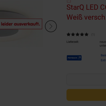
StarQ LED C
Weiß ver
Kundenbewertung: 5 von 5 Ste
(1
Kundenb
)
Lieferzeit:
neue 
unte
Payback Punkte
Bas
Ext