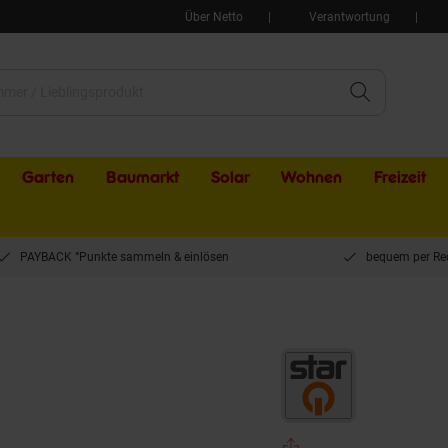
Über Netto
Verantwortung
Garten
Baumarkt
Solar
Wohnen
Freizeit
PAYBACK °Punkte sammeln & einlösen
bequem per Re
uchte 39 cm - Weiß versch. Farben