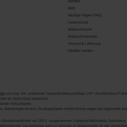
Karriere
AGB
Häufige Fragen (FAQ)
Datenschutz
Widerrufsrecht
Widerrufsformular
Versand & Lieferung
Händler werden
ten
und zzgl. evtl. anfallender Versandkostenzuschläge. UVP: Unverbindliche Preis
önnen im Online-Shop abweichen.
derten Verkaufspreis.
lten. Abbildungen ähnlich. Die abgebildeten Artikel können wegen des begrenzten A
em Mindestbestellwert von 200 €. Ausgenommen: Kategorie Multimedia, Gutscheine
Abholservices. Der Gutschein wird nur einmalig an Neuanmelder für den Online-Shop