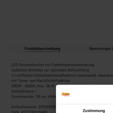
Produktbeschreibung
Bewertungen (
LED Deckenleuchte mit Farbtemperatursteuerung
stufenlos dimmbar zur optimalen Beleuchtung
3 Lichtfarben-Schnellwecheselfunktion (warmweiß, neutralwei
mit Timer- und Nachtlicht-Funktion
3000K - 6500K, max. 36 W, 4000 Lumen, dimmbar per Fernbedien
Schutzklasse I
Druchmesser: 39 cm, Höhe: 6,5 cm
Artikelnummer: 2592696000
Zustimmung
EAN: 4311536016486