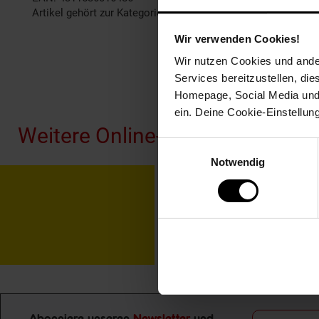
Artikel gehört zur Kategorie:
Lampen & Leuchten
Wir verwenden Cookies!
Wir nutzen Cookies und ander
Services bereitzustellen, di
Fußzeile
Homepage, Social Media und P
ein. Deine Cookie-Einstellun
Weitere Online-Angebote
Einwilligungsauswahl
Notwendig
Netto Reisen
TV-
Abonniere unseren
Newsletter
und