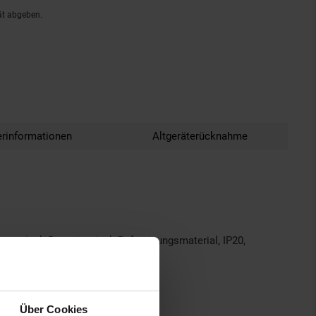
ät abgeben.
erinformationen
Altgeräterücknahme
ng incl. Batterien, incl. Befestigungsmaterial, IP20,
Über Cookies