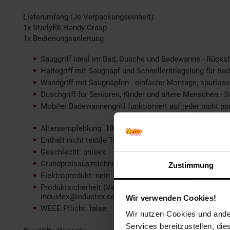
Lieferumfang (Je Verpackungseinheit):
1x Starlyf® Handy Grasp
1x Bedienungsanleitung
Sauggriff ideal im Bad, Dusche und Badewanne - Rück
Haltegriff mit Saugnapf und Schnellentriegelung für Ba
Wandgriff mit Saugnäpfen - einfache Montage, spurlo
Duschgriff für Senioren, Kinder und ältere Menschen - 
Mobiler Badewannengriff funktioniert auf jeder nicht por
Altersempfehlung: 18-99 Jahre
Enthält nicht textile Teile tierischen Ursprungs: nein
Geschlecht: unisex
Grundpreisauszeichnungspflicht: nein
Zustimmung
Elektroprodukt: nein
Produktsicherheit (Verantwortliche Person im EWR): Indu
industex@industex.com
Wir verwenden Cookies!
WEEE Pflicht: false
Wir nutzen Cookies und ander
Services bereitzustellen, di