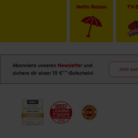
Netto Reisen
TV-
Abonniere unseren
Newsletter
und
Jetzt zu
sichere dir einen 15 €**-Gutschein!
Newsletter Anmeldung