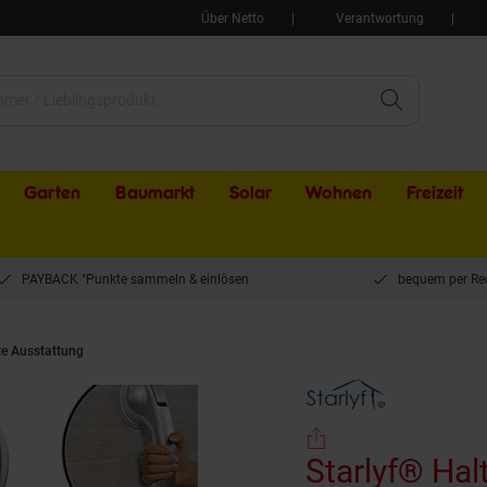
Über Netto
Verantwortung
Garten
Baumarkt
Solar
Wohnen
Freizeit
PAYBACK °Punkte sammeln & einlösen
bequem per Re
te Ausstattung
Starlyf® Haltegriff für Dusche oder Badewanne - Sauggriff Hand
Starlyf® Hal