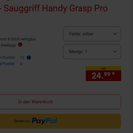
 Sauggriff Handy Grasp Pro
rnen
ewertungen
Farbe:
silber
noch 8 Stück verfügbar
3 Werktage
Menge:
1
is°Punkte:
12
ra°Punkte:
0
nur
24.
*
nur 
99
In den Warenkorb