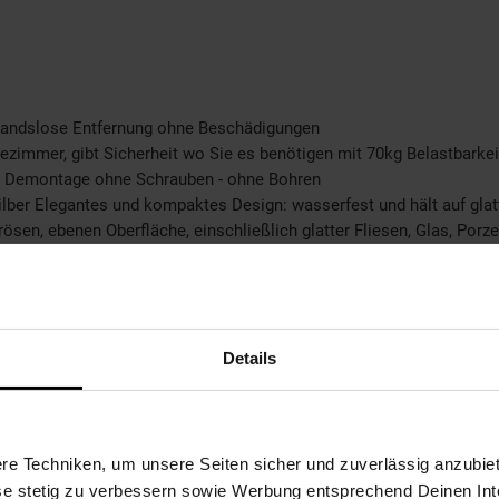
standslose Entfernung ohne Beschädigungen
dezimmer, gibt Sicherheit wo Sie es benötigen mit 70kg Belastbarkei
se Demontage ohne Schrauben - ohne Bohren
Silber Elegantes und kompaktes Design: wasserfest und hält auf gla
ösen, ebenen Oberfläche, einschließlich glatter Fliesen, Glas, Porze
Details
stex S. L. | Av. dels Països Catalans, 34, 8a planta, 08950 Esplugu
e Techniken, um unsere Seiten sicher und zuverlässig anzubiet
ese stetig zu verbessern sowie Werbung entsprechend Deinen In