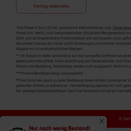
Vertrag widerrufen
Fußnoten
*Alle Preise in Euro (€) inkl. gesetzlicher Mehrwertsteuer, zzgl.
Versandkos
Preise (inkl. MwSt.) und Verkaufseinheiten (Stückzahl/Mengeneinheit) k
Statt- und durchgestrichene Preise beziehen sich auf unseren zuvor gefor
Alle Artikel solange der Vorrat reicht! Änderungen und Irrtümer vorbeha
Abgabe nur in haushaltsüblichen Mengen!
**15€ Rabatt im Netto Online-Shop auf das komplette Sortiment ab ein
gekennzeichnete Artikel. Keine Anrechnung auf Versandkosten und Filial-
Person und Bestellung. Restbeträge werden nicht ausgezahlt. Nicht mit 
***Positive Bonitätsprüfung vorausgesetzt
²⁰Filial-Gutschein gratis zu jeder Bestellung dieses Artikels (solange der
gekauften Artikels zu entnehmen. Vervielfältigung jeglicher Art nicht ge
Der jeweilige Gültigkeitszeitraum des Filial-Gutscheins ist darauf vermerkt
© Nett
Fenster schliess
Nur noch wenig Bestand!