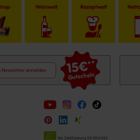
Shop
Weinwelt
Rezeptwelt
Net
15€
**
m Newsletter anmelden
Gutschein
Folge
uns
auf
Bio Zertifizierung
DE-ÖKO-060