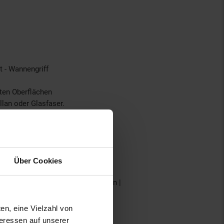
t - Wannengriff
tten Oberflächen
llan oder Glasfaser.
Über Cookies
es de Llobregat, Barcelona, Spanien |
en, eine Vielzahl von
teressen auf unserer