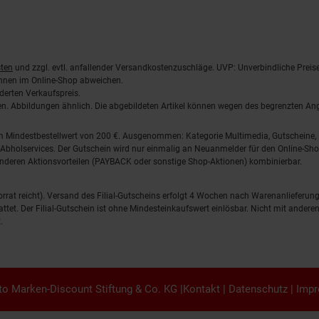
ten
und zzgl. evtl. anfallender Versandkostenzuschläge. UVP: Unverbindliche Preis
önnen im Online-Shop abweichen.
derten Verkaufspreis.
lten. Abbildungen ähnlich. Die abgebildeten Artikel können wegen des begrenzten A
em Mindestbestellwert von 200 €. Ausgenommen: Kategorie Multimedia, Gutscheine
Abholservices. Der Gutschein wird nur einmalig an Neuanmelder für den Online-Shop
anderen Aktionsvorteilen (PAYBACK oder sonstige Shop-Aktionen) kombinierbar.
 Vorrat reicht). Versand des Filial-Gutscheins erfolgt 4 Wochen nach Warenanlieferung
stattet. Der Filial-Gutschein ist ohne Mindesteinkaufswert einlösbar. Nicht mit and
.
o Marken-Discount Stiftung & Co. KG |
Kontakt
|
Datenschutz
|
Imp
en.