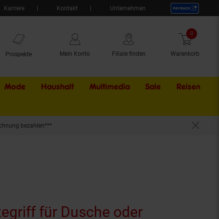
Karriere
Kontakt
Unternehmen
0
Artikel
Mein Konto
Filiale finden
Warenkorb
Prospekte
Mode
Haushalt
Multimedia
Sale
Externer Li
Reisen
chnung bezahlen***
y Grasp Pro
tegriff für Dusche oder