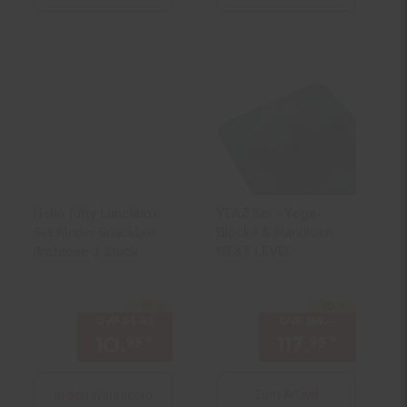
Hello Kitty Lunchbox
YEAZ Set - Yoga-
Set Kinder Snackbox
Blöcke & Handtuch
Brotdose 3 Stück
NEXT LEVEL
-57 %
-30 %
Sie Sparen 57 Prozent,
Sie Sparen 30 Prozent,
UVP
25.
95
UVP : 25,
95
€
UVP
169.–
UVP : 169,–
10.
*
Aktueller Preis: 10,
117.
*
Aktuell
€ Ste
95
95
95
Zum Artikel
In den Warenkorb