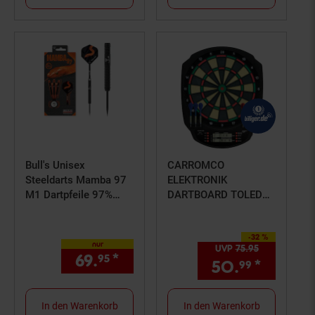
Bull's Unisex
CARROMCO
Steeldarts Mamba 97
ELEKTRONIK
M1 Dartpfeile 97%
DARTBOARD TOLEDO
Tungsten Darts-Set
301, 3-LOCH-
Profi 1er Pack
ABSTAND
-32 %
Sie Sparen 32 Prozent,
nur
UVP
75.
95
UVP : 75,
95
69.
*
nur 69,
€ Sternchen Fußno
95
95
50.
*
Aktuell
99
In den Warenkorb
In den Warenkorb