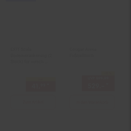
Artikel15
%
Gutschein
EXIT Scala
Cougar Arena
Bodenverankerung (2
Fußballtisch
Stück) für versch.
Untergründe
-11 %
Sie Sparen 11 Prozent,
UVP
599.
99
UVP : 599,
nur
529.–
*
Aktuell
41.
*
nur 41,
€ Sternchen Fußno
99
99
Zum Artikel
In den Warenkorb