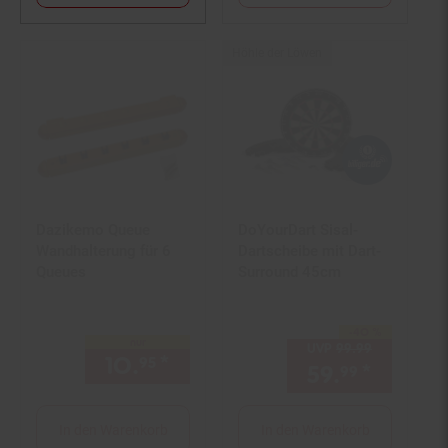
Höhle der Löwen
Dazikemo Queue
DoYourDart Sisal-
Wandhalterung für 6
Dartscheibe mit Dart-
Queues
Surround 45cm
-40 %
Sie Sparen 40 Prozent,
nur
UVP
99.
99
UVP : 99,
9
10.
*
nur 10,
€ Sternchen Fußno
95
95
59.
*
Aktuell
99
In den Warenkorb
In den Warenkorb