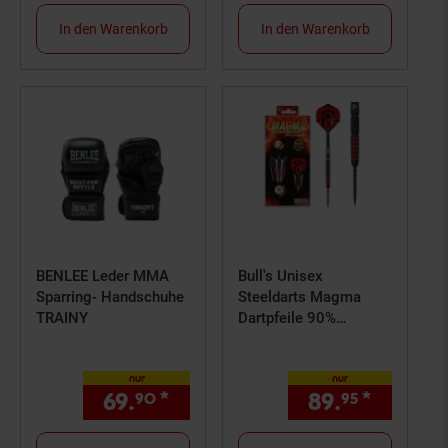
In den Warenkorb
In den Warenkorb
BENLEE Leder MMA
Bull's Unisex
Sparring- Handschuhe
Steeldarts Magma
TRAINY
Dartpfeile 90%
Tungsten Darts-Set
Profi 1er Pack
nur
nur
69.
*
nur 69,
€ Sternchen Fußn
89.
*
nur 89,
90
90
95