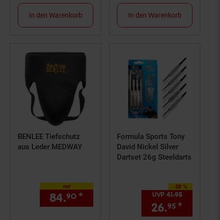
In den Warenkorb
In den Warenkorb
BENLEE Tiefschutz
Formula Sports Tony
aus Leder MEDWAY
David Nickel Silver
Dartset 26g Steeldarts
nur
-35 %
Sie Sparen 35 Prozent,
84.
*
nur 84,
€ Sternchen Fußn
UVP
41.
95
UVP : 41,
95
90
90
26.
*
Aktuell
95