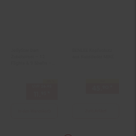
JollyStar Dart
BENLEE Kopfschutz
Zubehörset – 12
aus Kunstleder MIKE
Flights & 9 Shafts –
Metall & Kunststof
nur
-55 %
Sie Sparen 55 Prozent,
UVP
26.
95
UVP : 26,
95
€
45.
*
nur 45,
90
11.
*
Aktueller Preis: 11,
€ Ster
95
95
Zum Artikel
In den Warenkorb