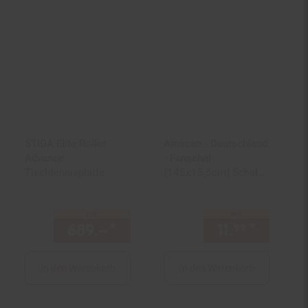
STIGA Elite Roller
Amscan - Deutschland
Advance
- Fanschal
Tischtennisplatte
(145x15,5cm) Schal
Europameisterschaft
Weltmeisterschaft
nur
nur
Fans
689.–
*
nur 689,–€ Sternchen Fußn
11.
*
nur 11,
99
9
In den Warenkorb
In den Warenkorb