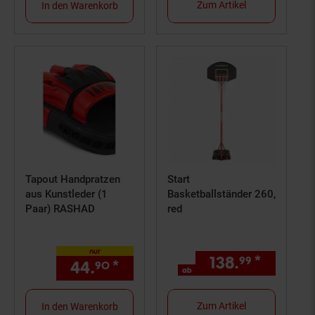
Zum Artikel
In den Warenkorb
Tapout Handpratzen
Start
aus Kunstleder (1
Basketballständer 260,
Paar) RASHAD
red
nur
138.
*
ab 138,
99
44.
*
nur 44,
€ Sternchen Fußn
90
90
ab
Zum Artikel
In den Warenkorb