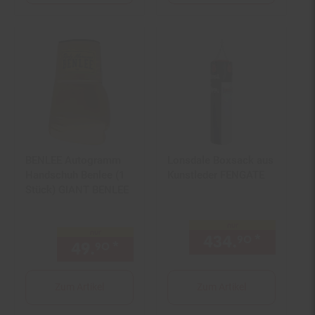
BENLEE Autogramm
Lonsdale Boxsack aus
Handschuh Benlee (1
Kunstleder FENGATE
Stück) GIANT BENLEE
nur
nur
434.
*
nur 43
90
49.
*
nur 49,
€ Sternchen Fußn
90
90
Zum Artikel
Zum Artikel