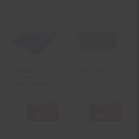
Rutschfeste
Camry CR 4517
Yogamatte – 183 cm
Elektrische Lunchbox
Lange Übungsmatte
0,8L mit
für Maximalen
Warmhaltefunktion &
Komfort
Edelstahlbehälter
-40 %
-27 %
Sie Sparen 40 Prozent,
Sie Sparen 27 Prozent,
UVP
36.
95
UVP : 36,
95
€
UVP
36.
95
UVP : 36,
95
21.
*
Aktueller Preis: 21,
26.
*
Aktuell
€ Ster
95
95
95
Zum Artikel
In den Warenkorb