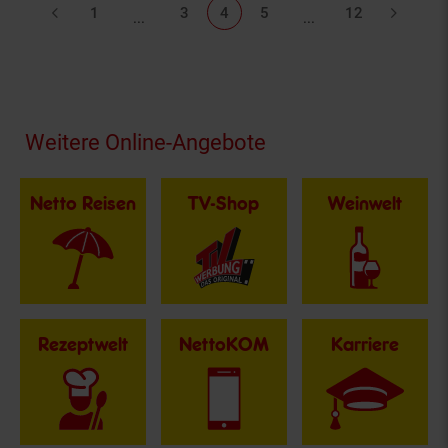
Listenseiten ausgelassen
Listenseiten ausgel
1
3
4
5
12
...
...
Fußzeile
Weitere Online-Angebote
Netto Reisen
TV-Shop
Weinwelt
Rezeptwelt
NettoKOM
Karriere