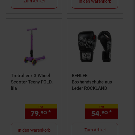
Zum Artikel
In den Warenkorb
Tretroller / 3 Wheel
BENLEE
Scooter Teeny FOLD,
Boxhandschuhe aus
lila
Leder ROCKLAND
nur
nur
79.
*
nur 79,
€ Sternchen Fußn
54.
*
nur 54,
90
90
90
Zum Artikel
In den Warenkorb