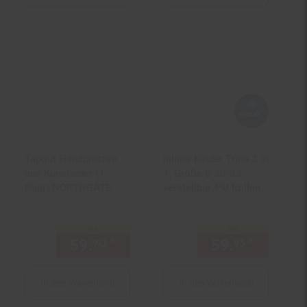
Tapout Handpratzen
Inliner Kinder Trina 3 in
aus Kunstleder (1
1, Größe S 30-33
Paar) NORTHGATE
verstellbar, PU Rollen,
608ZB Lager
nur
nur
59.
*
nur 59,
€ Sternchen Fußn
59.
*
nur 59,
90
90
95
In den Warenkorb
In den Warenkorb