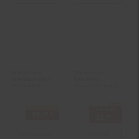
BENLEE Kinder
183 cm Lange
Schienbeinschoner
Rutschfeste
aus Kunstleder
Yogamatte – Ideal für
BUSTER JUNIOR
Yoga, Pilates
-31 %
Sie Sparen 31 Prozent,
nur
UVP
47.
95
UVP : 47,
95
39.
*
nur 39,
€ Sternchen Fußn
90
90
32.
*
Aktuell
95
Zum Artikel
In den Warenkorb