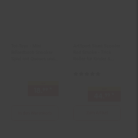
Toi-Toys - Mini
ArtSport Stunt Scooter
Billardtisch Snooker
Red Smoke - Trick
Spiel mit Queues und
Roller für Kinder &
Bällen
Jugendliche -
Gesellschaftsspiel
Tretroller Rot Schwarz
Kundenbewertung: 5 von 5 Ster
Game Table
nur
18.
*
nur 18,
€ Sternchen Fußno
99
99
nur
44.
*
nur 44,
99
Zum Artikel
In den Warenkorb