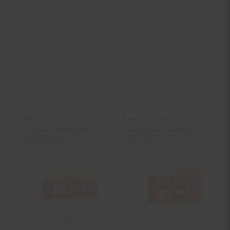
BENLEE Kopfschutz
Adler AD 4505
aus Leder PREMIUM
Elektrische Lunchbox
HEADGUARD
0,8L mit
Warmhaltefunktion &
Edelstahlbehälter
-28 %
Sie Sparen 28 Prozent,
nur
UVP
34.
95
UVP : 34,
95
89.
*
nur 89,
€ Sternchen Fußn
90
90
24.
*
Aktuell
95
Zum Artikel
Zum Artikel