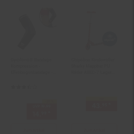
Gymform® Bandage
Chipolino Kinderroller
Kompression -
Sharky klappbar PU
Ellenbogenbandage -
Räder ABEC-7 Lager
Tennisarm Copper Line
Bremse verstellbar rot
Ellenbogen
Kundenbewertung: 3,5 von 5 Sternen
nur
-25 %
Sie Sparen 25 Prozent,
43.
*
nur 43,
95
UVP
19.
99
UVP : 19,
99
€
14.
*
Aktueller Preis: 14,
€ Ste
99
99
Zum Artikel
Zum Artikel