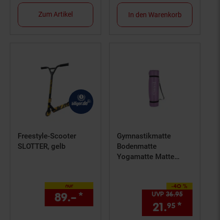
Zum Artikel
In den Warenkorb
Freestyle-Scooter
Gymnastikmatte
SLOTTER, gelb
Bodenmatte
Yogamatte Matte
Pilates Fitness
183x61x1cm
nur
-40 %
Sie Sparen 40 Prozent,
89.–
*
nur 89,–€ Sternchen Fußno
UVP
36.
95
UVP : 36,
95
21.
*
Aktuell
95