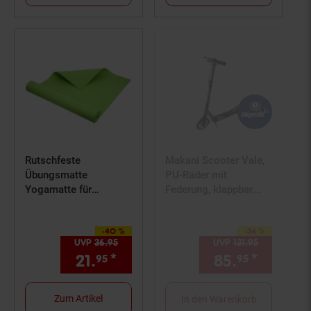
Rutschfeste
Makani Scooter Vale,
Übungsmatte
PU-Räder mit
Yogamatte für
Federung, klappbar,
Komfort und Stabilität
Handbremse,
Seitenständer grau
-40 %
-34 %
Sie Sparen 40 Prozent,
Sie Sparen 34 Prozent,
UVP
36.
95
UVP : 36,
95
€
UVP
131.
95
UVP : 131,
9
21.
*
Aktueller Preis: 21,
85.
*
Aktuell
€ Ster
95
95
95
Zum Artikel
In den Warenkorb