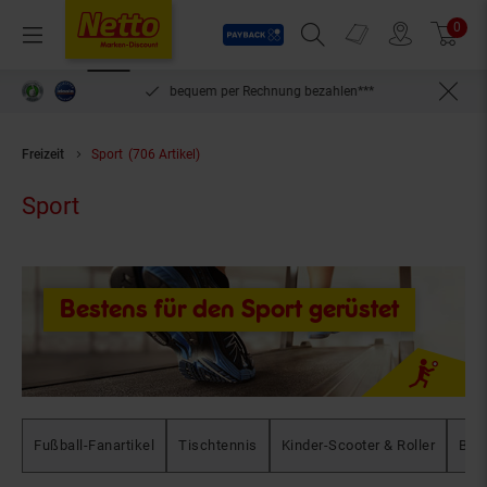
Payback
Prospekte
0
Arti
Menü
Suchfeld einblenden
Filiale finden
Warenkorb
inlösen
bequem per Rechnung bezahlen***
Freizeit
Sport
(706 Artikel)
Sport
Bestens für den Sport gerüstet
Fußball-Fanartikel
Tischtennis
Kinder-Scooter & Roller
Bill