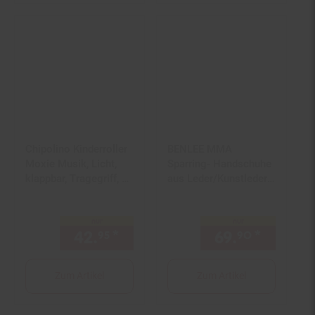
Chipolino Kinderroller
BENLEE MMA
Moxie Musik, Licht,
Sparring- Handschuhe
klappbar, Tragegriff, 3-
aus Leder/Kunstleder
Räder, Bremse rosa
Mix FLUX
nur
nur
42.
*
nur 42,
€ Sternchen Fußno
69.
*
nur 69,
95
95
90
Zum Artikel
Zum Artikel