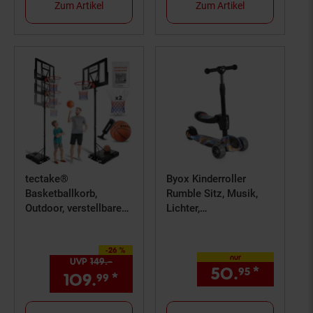
Zum Artikel
Zum Artikel
tectake®
Byox Kinderroller
Basketballkorb,
Rumble Sitz, Musik,
Outdoor, verstellbare
Lichter,
Korbhöhe 230 - 305
höhenverstellbar, PU-
cm, mit Rollen,
Leuchträder bunt
-26 %
inklusive Ball, Pumpe
Sie Sparen 26 Prozent,
nur
UVP
149.–
UVP : 149,–€
und 2 Netze
50.
*
nur 50
95
109.
*
Aktueller Preis: 109,
€ St
99
99