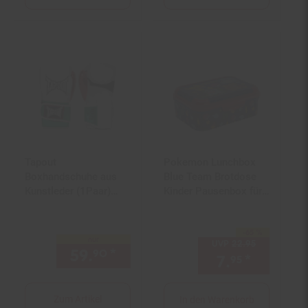
Tapout
Pokemon Lunchbox
Boxhandschuhe aus
Blue Team Brotdose
Kunstleder (1Paar)
Kinder Pausenbox für
PAPITO
Alltag Schule
-65 %
Sie Sparen 65 Prozent,
nur
UVP
22.
95
UVP : 22,
9
59.
*
nur 59,
€ Sternchen Fußn
90
90
7.
*
Aktuelle
95
Zum Artikel
In den Warenkorb