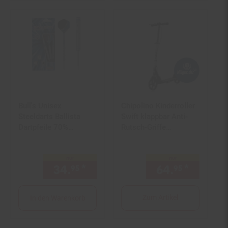
Bull's Unisex
Chipolino Kinderroller
Steeldarts Ballista
Swift klappbar Anti-
Dartpfeile 70%
Rutsch-Griffe
Tungsten Darts-Set
Hinterradbremse
Anfänger 1er Pack
ABEC-7 weiß
nur
nur
34.
*
nur 34,
€ Sternchen Fußno
64.
*
nur 64,
95
95
95
Zum Artikel
In den Warenkorb