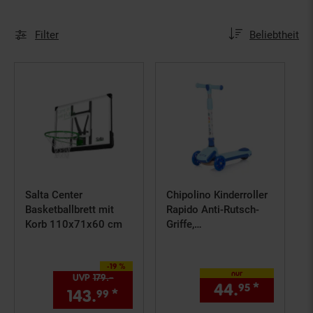
Sortierung
Sortierung:
Filter
Beliebtheit
Salta Center
Chipolino Kinderroller
Basketballbrett mit
Rapido Anti-Rutsch-
Korb 110x71x60 cm
Griffe,
Hinterradbremse,
klappbar, LED blau
-19 %
Sie Sparen 19 Prozent,
nur
UVP
179.–
UVP : 179,–€
44.
*
nur 44,
95
143.
*
Aktueller Preis: 143,
€ St
99
99