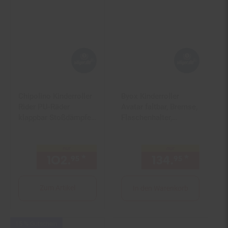
Chipolino Kinderroller
Byox Kinderroller
Rider PU-Räder
Avatar faltbar, Bremse,
klappbar Stoßdämpfer
Flaschenhalter,
höhenverstellbar
verstellbar, ABEC-9
schwarz
schwarz
nur
nur
102.
*
nur 102,
€ Sternchen Fuß
134.
*
nur 134
95
95
95
Zum Artikel
In den Warenkorb
Kampagnen
15 % Gutschein