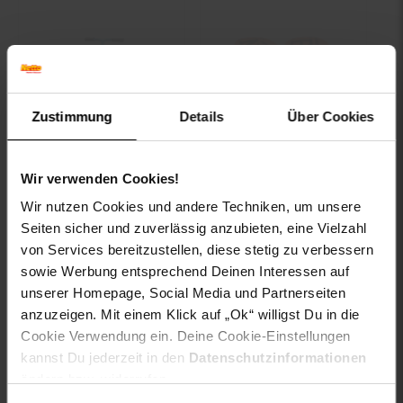
Zustimmung
Details
Über Cookies
Tretroller / Stunt-
BENLEE
Wir verwenden Cookies!
Scooter, cyan
Boxhandschuhe aus
Wir nutzen Cookies und andere Techniken, um unsere
Kunstleder CHUNKY B
Seiten sicher und zuverlässig anzubieten, eine Vielzahl
von Services bereitzustellen, diese stetig zu verbessern
Kundenbewertung: 5 von 5 Ster
nur
sowie Werbung entsprechend Deinen Interessen auf
89.
*
nur 89,
€ Sternchen Fußno
95
95
unserer Homepage, Social Media und Partnerseiten
nur
39.
*
nur 39,
90
anzuzeigen. Mit einem Klick auf „Ok“ willigst Du in die
Cookie Verwendung ein. Deine Cookie-Einstellungen
kannst Du jederzeit in den
Datenschutzinformationen
Zum Artikel
In den Warenkorb
ändern bzw. widerrufen.