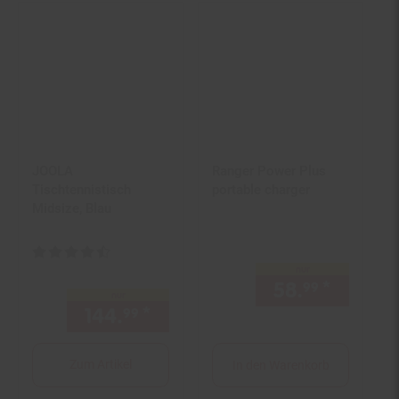
JOOLA
Ranger Power Plus
Tischtennistisch
portable charger
Midsize, Blau
Kundenbewertung: 4,7 von 5 Sternen
nur
58.
*
nur 58,
99
nur
144.
*
nur 144,
€ Sternchen Fußn
99
99
Zum Artikel
In den Warenkorb