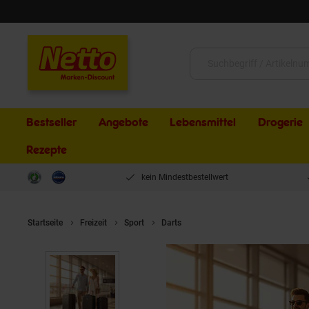
Schließen
Suche:
Bestseller
Angebote
Lebensmittel
Drogerie
Rezepte
kein Mindestbestellwert
Startseite
Freizeit
Sport
Darts
HOME DELUXE Reisekoffer Set 