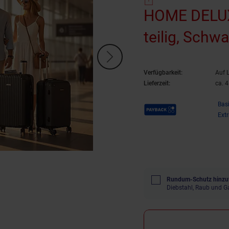
HOME DELUXE
teilig, Schwa
Verfügbarkeit:
Auf 
Lieferzeit:
ca. 
Payback Punkte
Bas
Ext
Rundum-Schutz hinzu
Diebstahl, Raub und G