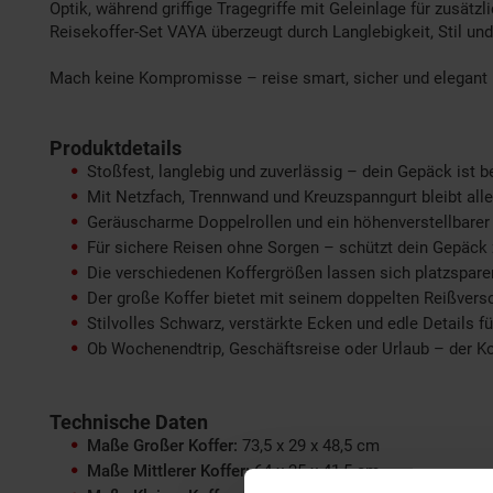
Optik, während griffige Tragegriffe mit Geleinlage für zusät
Reisekoffer-Set VAYA überzeugt durch Langlebigkeit, Stil und 
Mach keine Kompromisse – reise smart, sicher und elegant
Produktdetails
Stoßfest, langlebig und zuverlässig – dein Gepäck ist 
Mit Netzfach, Trennwand und Kreuzspanngurt bleibt all
Geräuscharme Doppelrollen und ein höhenverstellbarer
Für sichere Reisen ohne Sorgen – schützt dein Gepäck 
Die verschiedenen Koffergrößen lassen sich platzspare
Der große Koffer bietet mit seinem doppelten Reißversc
Stilvolles Schwarz, verstärkte Ecken und edle Details f
Ob Wochenendtrip, Geschäftsreise oder Urlaub – der Koffer
Technische Daten
Maße Großer Koffer:
73,5 x 29 x 48,5 cm
Maße Mittlerer Koffer:
64 x 25 x 41,5 cm