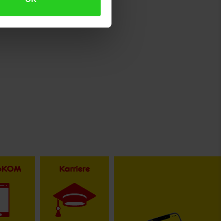
toKOM
Karriere