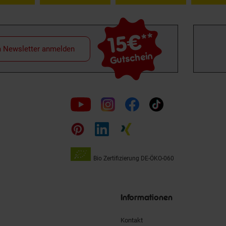
15€
**
m Newsletter anmelden
Gutschein
Folge
uns
auf
Bio Zertifizierung
DE-ÖKO-060
Unsere
Siegel
Informationen
Kontakt