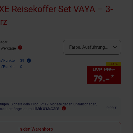
 Reisekoffer Set VAYA – 3-
rz
Lager
Farbe, Ausführung:
Schwarz 3-Te
4 Werktage
is°Punkte:
39
-46 %
Sie Sparen 46 Prozent,
ra°Punkte:
0
UVP
149.–
UVP : 
79.–
*
Sie 
fügen.
Sichere dein Produkt 12 Monate gegen Unfallschäden,
9,99 €
arantiemängel ab mit
In den Warenkorb