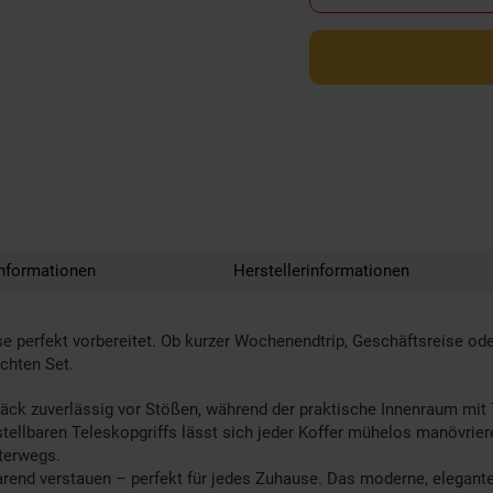
nformationen
Herstellerinformationen
ise perfekt vorbereitet. Ob kurzer Wochenendtrip, Geschäftsreise od
chten Set.
päck zuverlässig vor Stößen, während der praktische Innenraum mit
stellbaren Teleskopgriffs lässt sich jeder Koffer mühelos manövr
nterwegs.
parend verstauen – perfekt für jedes Zuhause. Das moderne, elegan