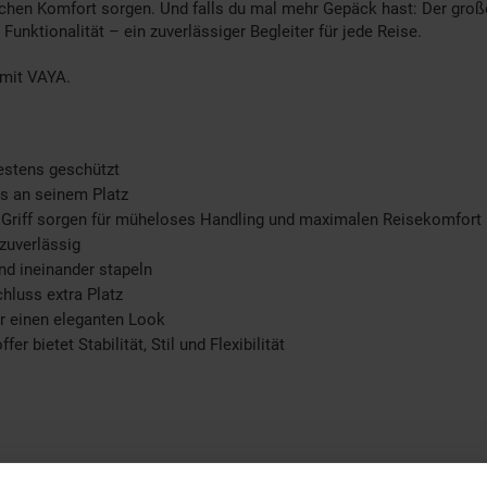
zlichen Komfort sorgen. Und falls du mal mehr Gepäck hast: Der groß
Funktionalität – ein zuverlässiger Begleiter für jede Reise.
 mit VAYA.
bestens geschützt
es an seinem Platz
 Griff sorgen für müheloses Handling und maximalen Reisekomfort
zuverlässig
nd ineinander stapeln
hluss extra Platz
ür einen eleganten Look
 bietet Stabilität, Stil und Flexibilität