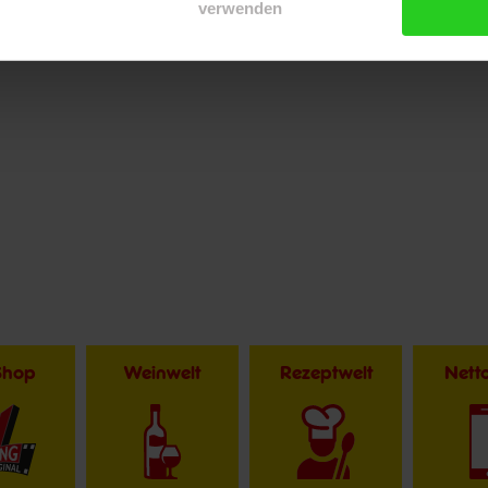
verwenden
Shop
Weinwelt
Rezeptwelt
Net