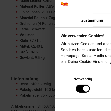
Maße Kleiner Koffer:
53,5 x 22 x 35 cm
Material Koffer:
ABS-Kunststoff
Lining innen:
210D Polyester
Material Rollen + Zugstange:
Eisen
Zustimmung
Drehrollen (4 Rollen pro Koffer):
360°
Farbe:
Schwarz
Volumen:
Wir verwenden Cookies!
Klein:
37,31 L
Wir nutzen Cookies und ander
Mittel:
62,40 L
Services bereitzustellen, di
Groß:
94,02 L
Homepage, Social Media und P
Gewicht:
9,5 kg
ein. Deine Cookie-Einstellun
Einwilligungsauswahl
Lieferumfang
Notwendig
Reisekoffer 3-teilig
Paketgewicht:
10,3 kg
Paketmaße:
75 x 50 x 30 cm
Artikelnummer: 3116074000