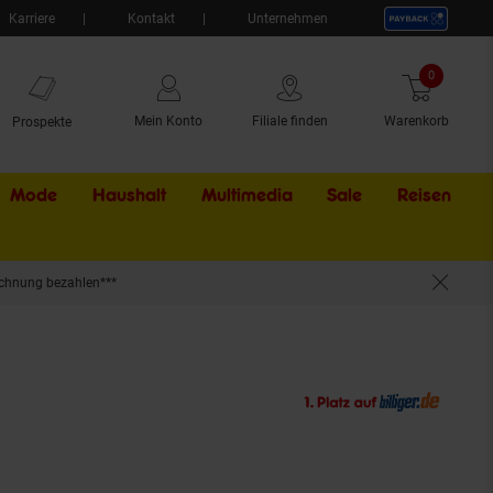
Karriere
Kontakt
Unternehmen
0
Artikel
Mein Konto
Filiale finden
Warenkorb
Prospekte
Mode
Haushalt
Multimedia
Sale
Externer Li
Reisen
chnung bezahlen***