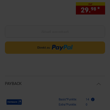
nur
29.
*
nur
98
Aktuell ausverkauft
PAYBACK
Payback Punkte
Basis°Punkte:
14
Extra°Punkte:
0