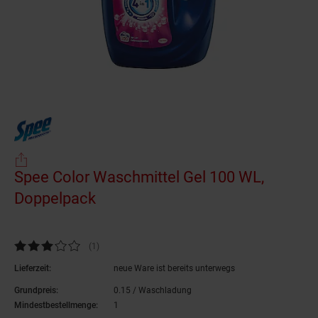
Spee Color Waschmittel Gel 100 WL,
Doppelpack
(Produkt aktuell ausverkauft)
Kundenbewertung: 3 von 5 Sternen
(1
Kundenbewertungen
)
Lieferzeit:
neue Ware ist bereits unterwegs
Grundpreis:
0.
15
/ Waschladung
0,
15
€ pro Waschladung
Mindestbestellmenge:
1