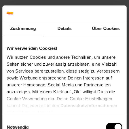
Spee – speektakulär sauber
Mit
Spee
erhalten Sie
effektive Fleckentfernung, frische
Wäsche und strahlende Farben
– ohne unnötigen Schnick-
Schnack. Kontinuierliche Forschung garantiert, dass Ihre
Zustimmung
Details
Über Cookies
Waschergebnisse stetig verbessert werden –
versprochen
.
Sicherheitshinweise
Wir verwenden Cookies!
Kann allergische Hautreaktionen verursachen
Wir nutzen Cookies und andere Techniken, um unsere
Seiten sicher und zuverlässig anzubieten, eine Vielzahl
Verursacht schwere Augenreizung
von Services bereitzustellen, diese stetig zu verbessern
sowie Werbung entsprechend Deinen Interessen auf
Hinweise
:
unserer Homepage, Social Media und Partnerseiten
Darf nicht in die Hände von Kindern gelangen
anzuzeigen. Mit einem Klick auf „Ok“ willigst Du in die
Cookie Verwendung ein. Deine Cookie-Einstellungen
Augenschutz tragen
kannst Du jederzeit in den
Datenschutzinformationen
ändern bzw. widerrufen.
Bei Hautkontakt: Mit viel Wasser abwaschen
Einwilligungsauswahl
Notwendig