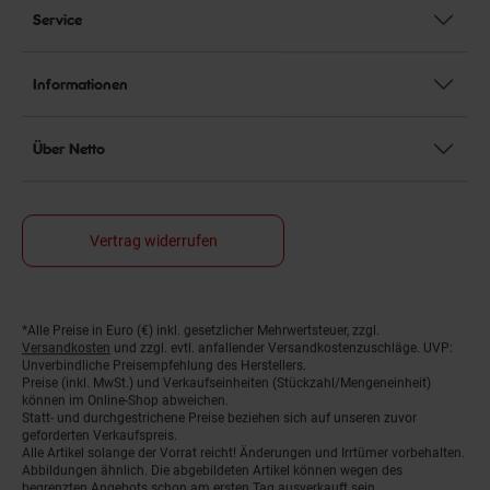
Service
Informationen
Über Netto
Vertrag widerrufen
*Alle Preise in Euro (€) inkl. gesetzlicher Mehrwertsteuer, zzgl.
Fußnoten
Versandkosten
und zzgl. evtl. anfallender Versandkostenzuschläge. UVP:
Unverbindliche Preisempfehlung des Herstellers.
Preise (inkl. MwSt.) und Verkaufseinheiten (Stückzahl/Mengeneinheit)
können im Online-Shop abweichen.
Statt- und durchgestrichene Preise beziehen sich auf unseren zuvor
geforderten Verkaufspreis.
Alle Artikel solange der Vorrat reicht! Änderungen und Irrtümer vorbehalten.
Abbildungen ähnlich. Die abgebildeten Artikel können wegen des
begrenzten Angebots schon am ersten Tag ausverkauft sein.