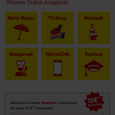
Fußzeile
Weitere Online-Angebote
Netto Reisen
TV-Shop
Weinwelt
Rezeptwelt
NettoKOM
Karriere
15€
**
Newsletter Anmeldung
Abonniere unseren
Newsletter
und sichere
Gutschein
dir einen 15 €**-Gutschein!