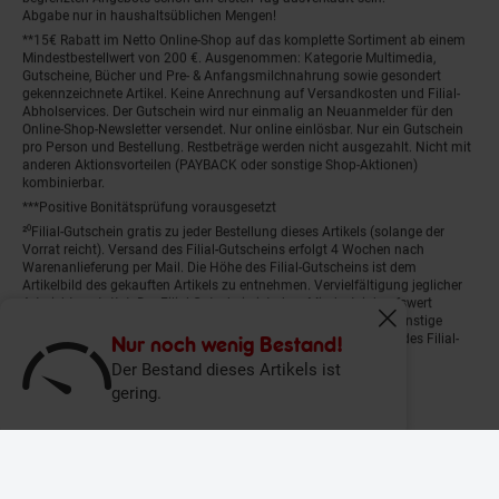
Abgabe nur in haushaltsüblichen Mengen!
**15€ Rabatt im Netto Online-Shop auf das komplette Sortiment ab einem
Mindestbestellwert von 200 €. Ausgenommen: Kategorie Multimedia,
Gutscheine, Bücher und Pre- & Anfangsmilchnahrung sowie gesondert
gekennzeichnete Artikel. Keine Anrechnung auf Versandkosten und Filial-
Abholservices. Der Gutschein wird nur einmalig an Neuanmelder für den
Online-Shop-Newsletter versendet. Nur online einlösbar. Nur ein Gutschein
pro Person und Bestellung. Restbeträge werden nicht ausgezahlt. Nicht mit
anderen Aktionsvorteilen (PAYBACK oder sonstige Shop-Aktionen)
kombinierbar.
***Positive Bonitätsprüfung vorausgesetzt
²⁰Filial-Gutschein gratis zu jeder Bestellung dieses Artikels (solange der
Vorrat reicht). Versand des Filial-Gutscheins erfolgt 4 Wochen nach
Warenanlieferung per Mail. Die Höhe des Filial-Gutscheins ist dem
Artikelbild des gekauften Artikels zu entnehmen. Vervielfältigung jeglicher
Art nicht gestattet. Der Filial-Gutschein ist ohne Mindesteinkaufswert
einlösbar. Nicht mit anderen Aktionsvorteilen (PAYBACK oder sonstige
Fenster schliess
Shop-Aktionen) kombinierbar. Der jeweilige Gültigkeitszeitraum des Filial-
Nur noch wenig Bestand!
Gutscheins ist darauf vermerkt.
Der Bestand dieses Artikels ist
gering.
© Netto Marken-Discount Stiftung & Co. KG |
Kontakt
|
Datenschutz
|
Impressum