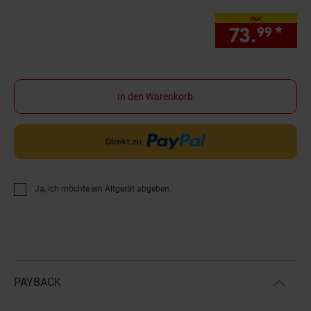
nur
73.
*
nur
99
In den Warenkorb
Ja, ich möchte ein Altgerät abgeben.
PAYBACK