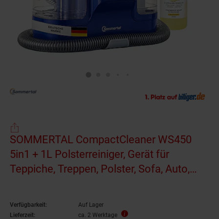
SOMMERTAL CompactCleaner WS450
5in1 + 1L Polsterreiniger, Gerät für
Teppiche, Treppen, Polster, Sofa, Auto,
Tiere, Flecken, Leistungsstarker 450w
Motor, Waschsauger, mit Zubehör,
Verfügbarkeit:
Auf Lager
Selbstreinigung
Lieferzeit:
ca. 2 Werktage