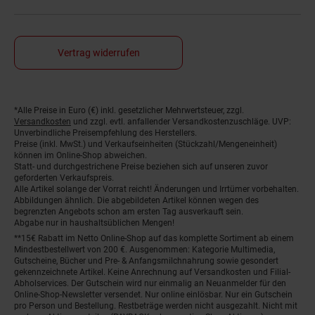
Vertrag widerrufen
*Alle Preise in Euro (€) inkl. gesetzlicher Mehrwertsteuer, zzgl.
Fußnoten
Versandkosten
und zzgl. evtl. anfallender Versandkostenzuschläge. UVP:
Unverbindliche Preisempfehlung des Herstellers.
Preise (inkl. MwSt.) und Verkaufseinheiten (Stückzahl/Mengeneinheit)
können im Online-Shop abweichen.
Statt- und durchgestrichene Preise beziehen sich auf unseren zuvor
geforderten Verkaufspreis.
Alle Artikel solange der Vorrat reicht! Änderungen und Irrtümer vorbehalten.
Abbildungen ähnlich. Die abgebildeten Artikel können wegen des
begrenzten Angebots schon am ersten Tag ausverkauft sein.
Abgabe nur in haushaltsüblichen Mengen!
**15€ Rabatt im Netto Online-Shop auf das komplette Sortiment ab einem
Mindestbestellwert von 200 €. Ausgenommen: Kategorie Multimedia,
Gutscheine, Bücher und Pre- & Anfangsmilchnahrung sowie gesondert
gekennzeichnete Artikel. Keine Anrechnung auf Versandkosten und Filial-
Abholservices. Der Gutschein wird nur einmalig an Neuanmelder für den
Online-Shop-Newsletter versendet. Nur online einlösbar. Nur ein Gutschein
pro Person und Bestellung. Restbeträge werden nicht ausgezahlt. Nicht mit