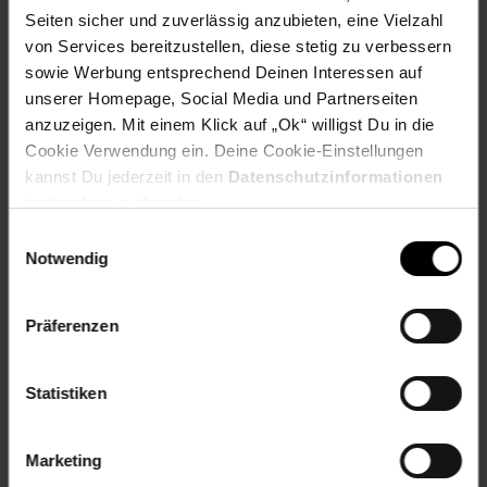
Seiten sicher und zuverlässig anzubieten, eine Vielzahl
von Services bereitzustellen, diese stetig zu verbessern
Versandinformationen
sowie Werbung entsprechend Deinen Interessen auf
unserer Homepage, Social Media und Partnerseiten
anzuzeigen. Mit einem Klick auf „Ok“ willigst Du in die
Herstellerinformationen
Cookie Verwendung ein. Deine Cookie-Einstellungen
kannst Du jederzeit in den
Datenschutzinformationen
ändern bzw. widerrufen.
Altgeräterücknahme
Einwilligungsauswahl
Notwendig
Präferenzen
Fußzeile
Weitere Online-Angebote
Statistiken
Netto Reisen
TV-Shop
Weinwelt
Marketing