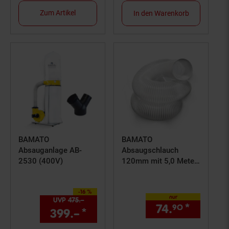
Professionellen
Zum Artikel
In den Warenkorb
Aufbereitung
BAMATO
BAMATO
Absauganlage AB-
Absaugschlauch
2530 (400V)
120mm mit 5,0 Meter
Länge
-16 %
Sie Sparen 16 Prozent,
nur
UVP
475.–
UVP : 475,–€
74.
*
nur 74,
90
399.–
*
Aktueller Preis: 399,–€ S