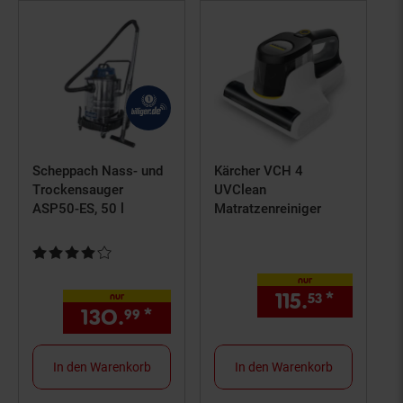
Scheppach Nass- und
Kärcher VCH 4
Trockensauger
UVClean
ASP50-ES, 50 l
Matratzenreiniger
Kundenbewertung: 4 von 5 Sternen
nur
115.
*
nur 115,
53
nur
130.
*
nur 130,
€ Sternchen Fuß
99
99
In den Warenkorb
In den Warenkorb