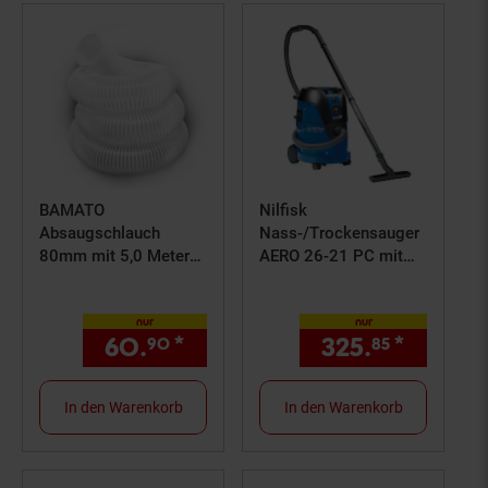
BAMATO
Nilfisk
Absaugschlauch
Nass-/Trockensauger
80mm mit 5,0 Meter
AERO 26-21 PC mit
Länge
Einschaltautomatik
Industriesauger
nur
nur
60.
*
nur 60,
€ Sternchen Fußn
325.
*
nur 325
90
90
85
In den Warenkorb
In den Warenkorb