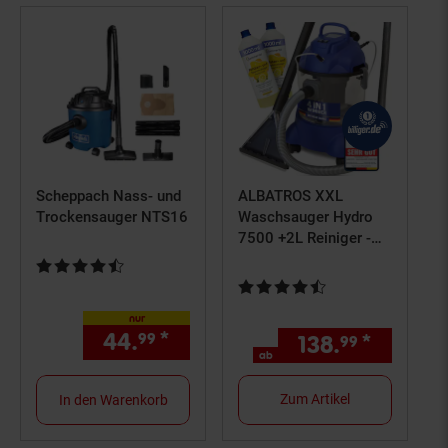
Scheppach Nass- und
ALBATROS XXL
Trockensauger NTS16
Waschsauger Hydro
7500 +2L Reiniger -
4in1 Polsterreiniger
Kundenbewertung: 4,5 von 5 Sternen
Teppichreiniger - 1200
Kundenbewertung: 4,5 von 5 St
Watt, 20l Volumen, 22
nur
kPa Saugleistung
44.
*
nur 44,
€ Sternchen Fußn
99
99
138.
*
ab 138,
99
ab
Zum Artikel
In den Warenkorb