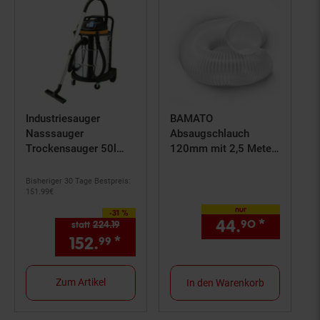
Industriesauger
BAMATO
Nasssauger
Absaugschlauch
Trockensauger 50l
120mm mit 2,5 Meter
1400W
Länge
Bisheriger 30 Tage Bestpreis:
151.
99
€
nur
-31 %
Sie Sparen 31 Prozent,
44.
*
nur 44,
90
statt
224.
19
Alter Preis: 224,
19
€
152.
*
Aktueller Preis: 152,
€ St
99
99
Zum Artikel
In den Warenkorb