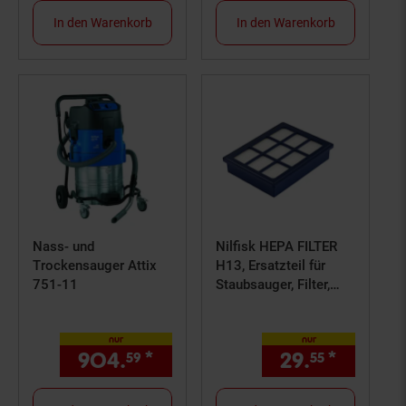
In den Warenkorb
In den Warenkorb
Nass- und
Nilfisk HEPA FILTER
Trockensauger Attix
H13, Ersatzteil für
751-11
Staubsauger, Filter,
147 1250 500
nur
nur
904.
*
nur 904,
€ Sternchen Fuß
29.
*
nur 29,
59
59
55