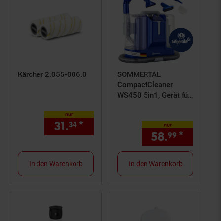
Kärcher 2.055-006.0
SOMMERTAL
CompactCleaner
WS450 5in1, Gerät für
Teppiche, Treppen,
nur
Polster, Sofa, Auto,
31.
*
nur 31,
€ Sternchen Fußno
34
34
nur
Tiere, Flecken,
58.
*
nur 58,
99
Leistungsstarker
450w Motor,
Waschsauger, mit
In den Warenkorb
In den Warenkorb
Zubehör,
Selbstreinigung