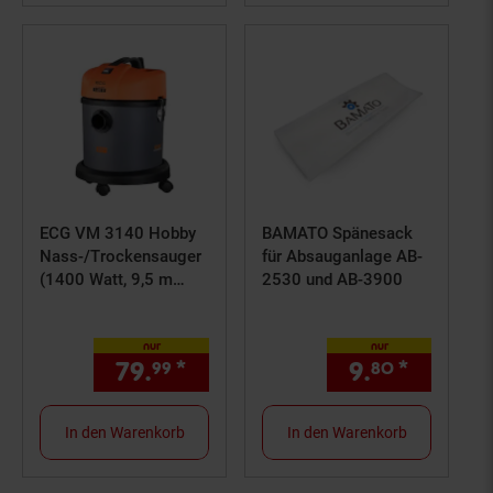
ECG VM 3140 Hobby
BAMATO Spänesack
Nass-/Trockensauger
für Absauganlage AB-
(1400 Watt, 9,5 m
2530 und AB-3900
Aktionsradius, HEPA
Filter, teleskopisches
nur
nur
Stahlrohr)
79.
*
nur 79,
€ Sternchen Fußno
9.
*
nur 9,
99
99
80
8
In den Warenkorb
In den Warenkorb