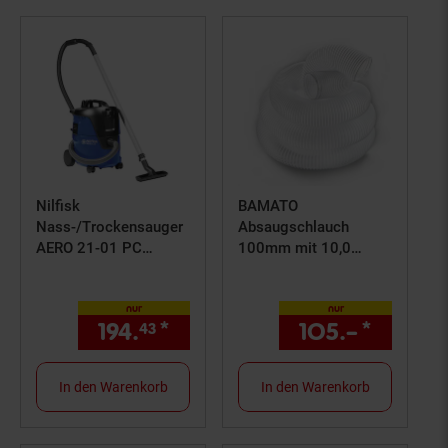
Nilfisk
BAMATO
Nass-/Trockensauger
Absaugschlauch
AERO 21-01 PC
100mm mit 10,0
Industriesauger
Meter Länge
1250W kompaktes
nur
nur
Format
194.
*
nur 194,
€ Sternchen Fußn
105.–
*
nur 10
43
43
In den Warenkorb
In den Warenkorb