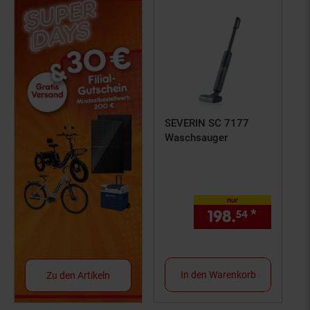
SEVERIN SC 7177
Waschsauger
nur
198.
*
nur 198
54
In den Warenkorb
Zu den Artikeln