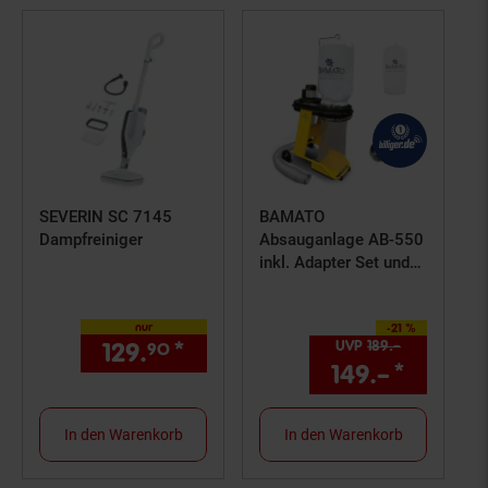
SEVERIN SC 7145
BAMATO
Dampfreiniger
Absauganlage AB-550
inkl. Adapter Set und
2. Filtersack
nur
-21 %
Sie Sparen 21 Prozent,
129.
*
nur 129,
€ Sternchen Fußn
UVP
189.–
UVP : 189,–
90
90
149.–
*
Aktuell
In den Warenkorb
In den Warenkorb