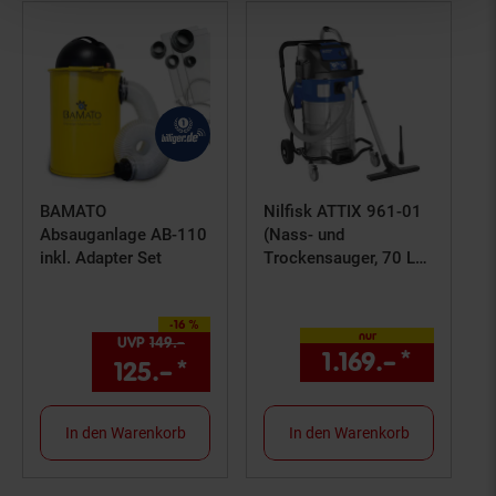
BAMATO
Nilfisk ATTIX 961-01
Absauganlage AB-110
(Nass- und
inkl. Adapter Set
Trockensauger, 70 L
Edelstahlbehälter)
302002900
-16 %
Sie Sparen 16 Prozent,
nur
UVP
149.–
UVP : 149,–€
1.169.–
*
nur 116
125.–
*
Aktueller Preis: 125,–€ St
In den Warenkorb
In den Warenkorb