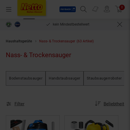
Payback
Prospekte
0
Arti
Menü
Suchfeld einblenden
Filiale finden
Warenkorb
len***
kein Mindestbestellwert
Haushaltsgeräte
Nass- & Trockensauger
(63 Artikel)
Nass- & Trockensauger
Bodenstaubsauger
Handstaubsauger
Staubsaugerroboter
Sortierung
Sortierung:
Filter
Beliebtheit