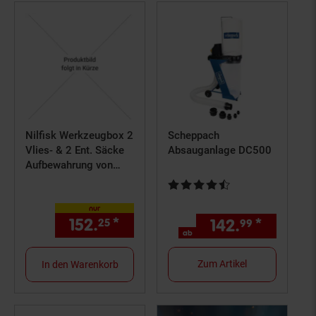
Nilfisk Werkzeugbox 2
Scheppach
Vlies- & 2 Ent. Säcke
Absauganlage DC500
Aufbewahrung von
Sauger-Zubehör
Kundenbewertung: 4,45 von 5 S
nur
152.
*
nur 152,
€ Sternchen Fußn
142.
*
ab 142,
25
25
99
ab
Zum Artikel
In den Warenkorb