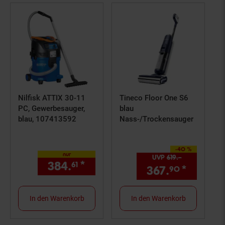
Nilfisk ATTIX 30-11
Tineco Floor One S6
PC, Gewerbesauger,
blau
blau, 107413592
Nass-/Trockensauger
-40 %
Sie Sparen 40 Prozent,
nur
UVP
619.–
UVP : 619,–€
384.
*
nur 384,
€ Sternchen Fußn
61
61
367.
*
Aktuell
90
In den Warenkorb
In den Warenkorb