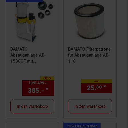
Artikel+30€
Filialgutschein
BAMATO
BAMATO Filterpatrone
Absauganlage AB-
für Absauganlage AB-
1500CF mit
110
Feinstaubfilter und
Adapter Set (400V)
-22 %
Sie Sparen 22 Prozent,
nur
UVP
499.–
UVP : 499,–€
25.
*
nur 25,
80
385.–
*
Aktueller Preis: 385,–€ S
In den Warenkorb
In den Warenkorb
Kampagnen
+30€ Filialgutschein