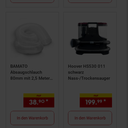
BAMATO
Hoover HS530 011
Absaugschlauch
schwarz
80mm mit 2,5 Meter
Nass-/Trockensauger
Länge
nur
nur
38.
*
nur 38,
€ Sternchen Fußn
199.
*
nur 199
90
90
99
In den Warenkorb
In den Warenkorb