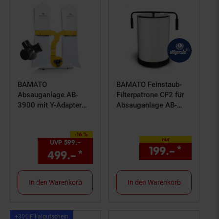
BAMATO
BAMATO Feinstaub-
Absauganlage AB-
Filterpatrone CF2 für
3900 mit Y-Adapter
Absauganlage AB-
(400V)
1500CF
-16 %
Sie Sparen 16 Prozent,
nur
UVP
599.–
UVP : 599,–€
199.–
*
nur 19
499.–
*
Aktueller Preis: 499,–€ S
In den Warenkorb
In den Warenkorb
Kampagnen
+30€ Filialgutschein