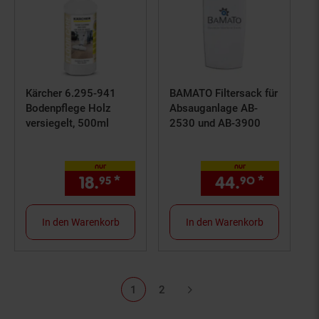
Kärcher 6.295-941
BAMATO Filtersack für
Bodenpflege Holz
Absauganlage AB-
versiegelt, 500ml
2530 und AB-3900
nur
nur
18.
*
nur 18,
€ Sternchen Fußno
44.
*
nur 44,
95
95
90
In den Warenkorb
In den Warenkorb
1
2