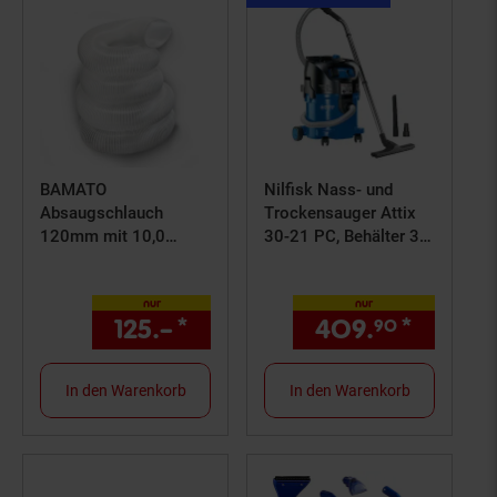
Artikel+30€
Filialgutschein
BAMATO
Nilfisk Nass- und
Absaugschlauch
Trockensauger Attix
120mm mit 10,0
30-21 PC, Behälter 30
Meter Länge
Liter, 1500 W
nur
nur
125.–
*
nur 125,–€ Sternchen Fußn
409.
*
nur 40
90
In den Warenkorb
In den Warenkorb