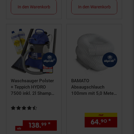
In den Warenkorb
In den Warenkorb
Waschsauger Polster
BAMATO
+ Teppich HYDRO
Absaugschlauch
7500 inkl. 2l Shampoo
100mm mit 5,0 Meter
- 4in1 Nass
Länge
Trockensauger 1200
Kundenbewertung: 4,25 von 5 Sternen
Watt 20l Volumen 16
nur
kPa Saugleistung -
64.
*
nur 64,
90
138.
*
ab 138,
€ Sternchen Fußn
99
99
Polsterreiniger
ab
Reinigungsgerät