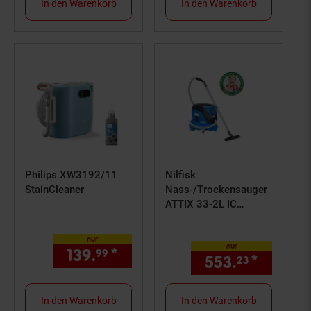
In den Warenkorb
In den Warenkorb
Philips XW3192/11
Nilfisk
StainCleaner
Nass-/Trockensauger
ATTIX 33-2L IC
Industriesauger
Behülter 30 l
nur
nur
139.
*
nur 139,
€ Sternchen Fußn
99
99
553.
*
nur 553
23
In den Warenkorb
In den Warenkorb