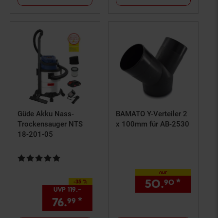
Güde Akku Nass-
BAMATO Y-Verteiler 2
Trockensauger NTS
x 100mm für AB-2530
18-201-05
Kundenbewertung: 5 von 5 Sternen
nur
50.
*
nur 50
90
-35 %
Sie Sparen 35 Prozent,
UVP
119.–
UVP : 119,–€
76.
*
Aktueller Preis: 76,
€ Ste
99
99