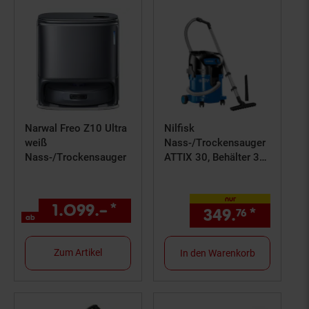
Narwal Freo Z10 Ultra
Nilfisk
weiß
Nass-/Trockensauger
Nass-/Trockensauger
ATTIX 30, Behälter 30
l, 1500 W, Kabel 7,5 m
nur
1.099.–
*
ab 1099,–€ Sternchen Fuß
349.
*
nur 34
76
ab
Zum Artikel
In den Warenkorb