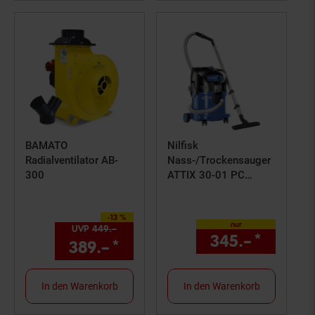
BAMATO
Nilfisk
Radialventilator AB-
Nass-/Trockensauger
300
ATTIX 30-01 PC
Industriesauger mit
Push&Clean
-13 %
Sie Sparen 13 Prozent,
nur
UVP
449.–
UVP : 449,–€
345.–
*
nur 34
389.–
*
Aktueller Preis: 389,–€ S
In den Warenkorb
In den Warenkorb