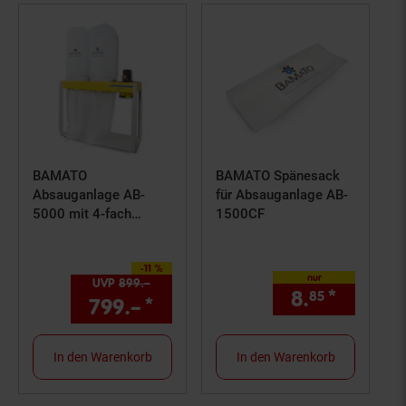
BAMATO
BAMATO Spänesack
Absauganlage AB-
für Absauganlage AB-
5000 mit 4-fach
1500CF
Verteiler (400V)
-11 %
Sie Sparen 11 Prozent,
nur
UVP
899.–
UVP : 899,–€
8.
*
nur 8,
85
8
799.–
*
Aktueller Preis: 799,–€ S
In den Warenkorb
In den Warenkorb