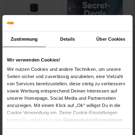
Zustimmung
Details
Über Cookies
Kärcher 6.295-944
Bodenreiniger
Wir verwenden Cookies!
Universal, 500 ml
Wir nutzen Cookies und andere Techniken, um unsere
Seiten sicher und zuverlässig anzubieten, eine Vielzahl
von Services bereitzustellen, diese stetig zu verbessern
nur
sowie Werbung entsprechend Deinen Interessen auf
18.
*
nur 18,
€ Sternchen Fußno
95
95
unserer Homepage, Social Media und Partnerseiten
anzuzeigen. Mit einem Klick auf „Ok“ willigst Du in die
Cookie Verwendung ein. Deine Cookie-Einstellungen
In den Warenkorb
Zu den Angeboten
kannst Du jederzeit in den
Datenschutzinformationen
ändern bzw. widerrufen.