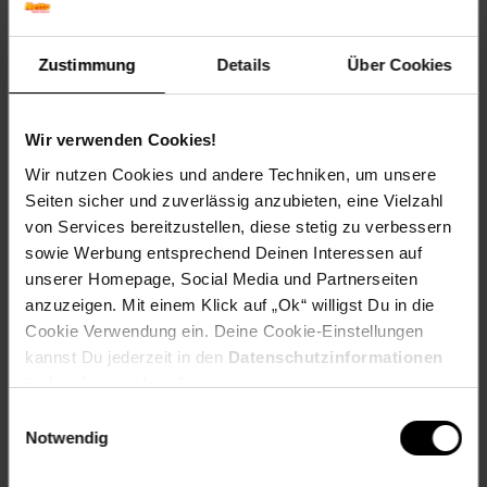
Kunststoffflasche ist spülmaschinengeeignet
Umwelteigenschaften
Aktiver Beitrag zum Umweltschutz durch Einsparung von
Zustimmung
Details
Über Cookies
tausenden Flaschen pro Jahr
Getränkeverfeinerung
Sprudelwasser kann mit Sirup geschmacklich verfeinert
Wir verwenden Cookies!
werden
CO2-Zylindersystem
Wir nutzen Cookies und andere Techniken, um unsere
Revolutionäres Quick-Connect CO2-Zylindersystem für
Seiten sicher und zuverlässig anzubieten, eine Vielzahl
kinderleichten Wechsel der CO2-Kartusche
von Services bereitzustellen, diese stetig zu verbessern
CO2-Zylinderwechsel
sowie Werbung entsprechend Deinen Interessen auf
Einfach einsetzen, Zylinderhebel schließen und fertig
CO2-Zylindertausch
unserer Homepage, Social Media und Partnerseiten
Bekannter blauer CO2-Zylinder kann beim stationären
anzuzeigen. Mit einem Klick auf „Ok“ willigst Du in die
Händler gegen einen neuen Quick-Connect CO2-Zylinder
Cookie Verwendung ein. Deine Cookie-Einstellungen
getauscht werden
kannst Du jederzeit in den
Datenschutzinformationen
Lieferumfang
ändern bzw. widerrufen.
1x SodaStream Art Wassersprudler black
1x 1L spülmaschinenfeste KST-Flasche
Einwilligungsauswahl
1x SodaStream Quick-Connect 60 L Zylinder
Notwendig
Artikelnummer: 2590084000