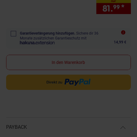
nur
81.
*
nur
99
Garantieverlängerung hinzufügen.
Sichere dir 36
Monate zusätzlichen Garantieschutz mit
14,99 €
In den Warenkorb
PAYBACK