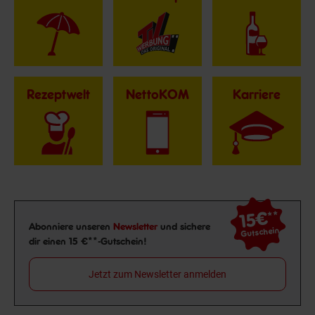
Rezeptwelt
NettoKOM
Karriere
15€
**
Newsletter Anmeldung
Abonniere unseren
Newsletter
und sichere
Gutschein
dir einen 15 €**-Gutschein!
Jetzt zum Newsletter anmelden