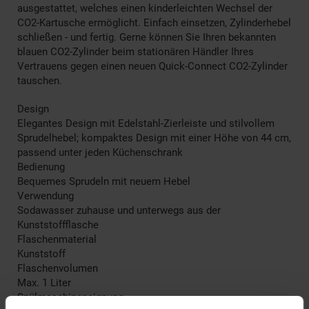
ausgestattet, welches einen kinderleichten Wechsel der
CO2-Kartusche ermöglicht. Einfach einsetzen, Zylinderhebel
schließen - und fertig. Gerne können Sie Ihren bekannten
blauen CO2-Zylinder beim stationären Händler Ihres
Vertrauens gegen einen neuen Quick-Connect CO2-Zylinder
tauschen.
Design
Elegantes Design mit Edelstahl-Zierleiste und stilvollem
Sprudelhebel; kompaktes Design mit einer Höhe von 44 cm,
passend unter jeden Küchenschrank
Bedienung
Bequemes Sprudeln mit neuem Hebel
Verwendung
Sodawasser zuhause und unterwegs aus der
Kunststoffflasche
Flaschenmaterial
Kunststoff
Flaschenvolumen
Max. 1 Liter
Spülmaschineneignung