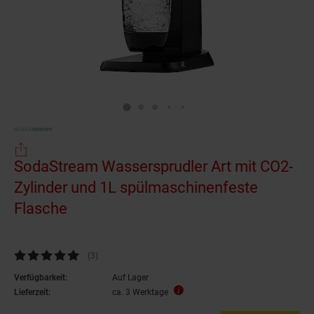
SodaStream Wassersprudler Art mit CO2-
Zylinder und 1L spülmaschinenfeste
Flasche
Kundenbewertung: 5 von 5 Sternen
(3
Kundenbewertungen
)
Verfügbarkeit:
Auf Lager
Lieferzeit:
ca. 3 Werktage