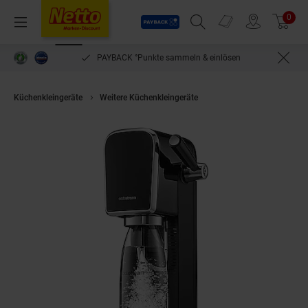
Payback
Prospekte
0
Arti
Menü
Suchfeld einblenden
Filiale finden
Warenkorb
PAYBACK °Punkte sammeln & einlösen
Küchenkleingeräte
Weitere Küchenkleingeräte
SodaStream Wassersprudl