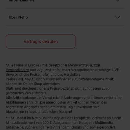
Über Netto
Vertrag widerrufen
*Alle Preise in Euro (€) inkl. gesetzlicher Mehrwertsteuer, zzgl.
Fußnoten
Versandkosten
und zzgl. evtl. anfallender Versandkostenzuschläge. UVP:
Unverbindliche Preisempfehlung des Herstellers.
Preise (inkl. MwSt.) und Verkaufseinheiten (Stückzahl/Mengeneinheit)
können im Online-Shop abweichen.
Statt- und durchgestrichene Preise beziehen sich auf unseren zuvor
geforderten Verkaufspreis.
Alle Artikel solange der Vorrat reicht! Änderungen und Irrtümer vorbehalten.
Abbildungen ähnlich. Die abgebildeten Artikel können wegen des
begrenzten Angebots schon am ersten Tag ausverkauft sein.
Abgabe nur in haushaltsüblichen Mengen!
**15€ Rabatt im Netto Online-Shop auf das komplette Sortiment ab einem
Mindestbestellwert von 200 €. Ausgenommen: Kategorie Multimedia,
Gutscheine, Bücher und Pre- & Anfangsmilchnahrung sowie gesondert