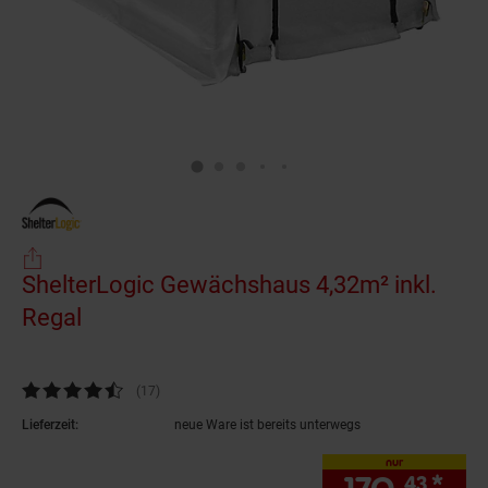
ShelterLogic Gewächshaus 4,32m² inkl.
Regal
(Produkt aktuell ausverkauft)
Kundenbewertung: 4,53 von 5 Sternen
(17
Kundenbewertungen
)
Lieferzeit:
neue Ware ist bereits unterwegs
nur
43