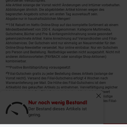
geforderten Verkaufspreis.
Alle Artikel solange der Vorrat reicht! Änderungen und Irrtümer vorbehalten.
Abbildungen ähnlich. Die abgebildeten Artikel können wegen des
begrenzten Angebots schon am ersten Tag ausverkauft sein.
Abgabe nur in haushaltsüblichen Mengen!
**15€ Rabatt im Netto Online-Shop auf das komplette Sortiment ab einem
Mindestbestellwert von 200 €. Ausgenommen: Kategorie Multimedia,
Gutscheine, Bücher und Pre- & Anfangsmilchnahrung sowie gesondert
gekennzeichnete Artikel. Keine Anrechnung auf Versandkosten und Filial-
Abholservices. Der Gutschein wird nur einmalig an Neuanmelder für den
Online-Shop-Newsletter versendet. Nur online einlösbar. Nur ein Gutschein
pro Person und Bestellung. Restbeträge werden nicht ausgezahlt. Nicht mit
anderen Aktionsvorteilen (PAYBACK oder sonstige Shop-Aktionen)
kombinierbar.
***Positive Bonitätsprüfung vorausgesetzt
²⁰Filial-Gutschein gratis zu jeder Bestellung dieses Artikels (solange der
Vorrat reicht). Versand des Filial-Gutscheins erfolgt 4 Wochen nach
Warenanlieferung per Mail. Die Höhe des Filial-Gutscheins ist dem
Artikelbild des gekauften Artikels zu entnehmen. Vervielfältigung jeglicher
Art nicht gestattet. Der Filial-Gutschein ist ohne Mindesteinkaufswert
einlösbar. Nicht mit anderen Aktionsvorteilen (PAYBACK oder sonstige
Fenster schliess
Shop-Aktionen) kombinierbar. Der jeweilige Gültigkeitszeitraum des Filial-
Nur noch wenig Bestand!
Gutscheins ist darauf vermerkt.
Der Bestand dieses Artikels ist
gering.