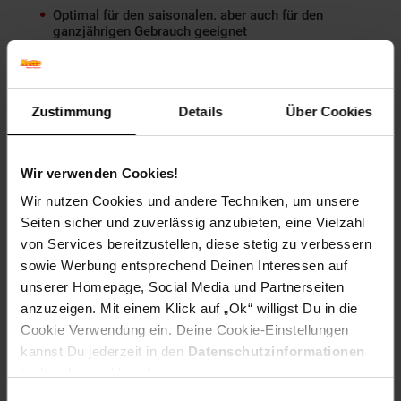
Optimal für den saisonalen. aber auch für den
ganzjährigen Gebrauch geeignet
Hochwertige Polyethylene-Plane
UV-beständig und durch eine spezielle Versiegelung
absolut wasserdicht
2,5 cm massives und Premium beschichtetes
Zustimmung
Details
Über Cookies
Stahlgestell
Hohe Lebensdauer
Ausgewogene Luftzirkulation dank zweitem Fenster an
Wir verwenden Cookies!
der Rückseite
Wir nutzen Cookies und andere Techniken, um unsere
Seiten sicher und zuverlässig anzubieten, eine Vielzahl
von Services bereitzustellen, diese stetig zu verbessern
Im Lieferumfang enthalten
sowie Werbung entsprechend Deinen Interessen auf
unserer Homepage, Social Media und Partnerseiten
UV-beständige und wasserdichte Polyethylene-Plane
anzuzeigen. Mit einem Klick auf „Ok“ willigst Du in die
Premium beschichteter Stahlrahmen
Cookie Verwendung ein. Deine Cookie-Einstellungen
Fenster in Tür und Rückwand
kannst Du jederzeit in den
Datenschutzinformationen
4 Sturmanker je 38,1 cm
ändern bzw. widerrufen.
Einwilligungsauswahl