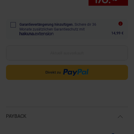
170.
*
nur
Garantieverlängerung hinzufügen.
Sichere dir 36
Monate zusätzlichen Garantieschutz mit
14,99 €
Aktuell ausverkauft
PAYBACK