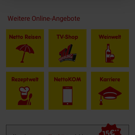
Fußzeile
Weitere Online-Angebote
Netto Reisen
TV-Shop
Weinwelt
Rezeptwelt
NettoKOM
Karriere
15€
**
Newsletter Anmeldung