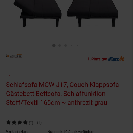
Schlafsofa MCW-J17, Couch Klappsofa
Gästebett Bettsofa, Schlaffunktion
Stoff/Textil 165cm ~ anthrazit-grau
Kundenbewertung: 4 von 5 Sternen
(1
Kundenbewertungen
)
Verfügbarkeit:
Nur noch 10 Stück verfügbar