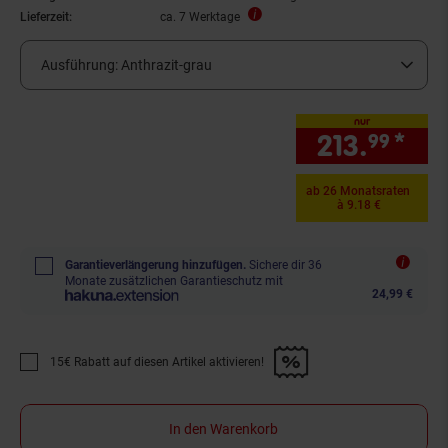
Lieferzeit:
ca. 7 Werktage
Ausführung:
Anthrazit-grau
nur
213.
*
nur
99
ab 26 Monatsraten
à 9.18 €
Garantieverlängerung hinzufügen.
Sichere dir 36
Monate zusätzlichen Garantieschutz mit
24,99 €
15€ Rabatt auf diesen Artikel aktivieren!
Promotion "15€ Rabatt auf diesen Artikel aktivieren!" anwenden
In den Warenkorb