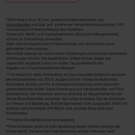
*Alle Preise in Euro (€) inkl. gesetzlicher Mehrwertsteuer, zzgl.
Fußnoten
Versandkosten
und zzgl. evtl. anfallender Versandkostenzuschläge. UVP:
Unverbindliche Preisempfehlung des Herstellers.
Preise (inkl. MwSt.) und Verkaufseinheiten (Stückzahl/Mengeneinheit)
können im Online-Shop abweichen.
Statt- und durchgestrichene Preise beziehen sich auf unseren zuvor
geforderten Verkaufspreis.
Alle Artikel solange der Vorrat reicht! Änderungen und Irrtümer vorbehalten.
Abbildungen ähnlich. Die abgebildeten Artikel können wegen des
begrenzten Angebots schon am ersten Tag ausverkauft sein.
Abgabe nur in haushaltsüblichen Mengen!
**15€ Rabatt im Netto Online-Shop auf das komplette Sortiment ab einem
Mindestbestellwert von 200 €. Ausgenommen: Kategorie Multimedia,
Gutscheine, Bücher und Pre- & Anfangsmilchnahrung sowie gesondert
gekennzeichnete Artikel. Keine Anrechnung auf Versandkosten und Filial-
Abholservices. Der Gutschein wird nur einmalig an Neuanmelder für den
Online-Shop-Newsletter versendet. Nur online einlösbar. Nur ein Gutschein
pro Person und Bestellung. Restbeträge werden nicht ausgezahlt. Nicht mit
anderen Aktionsvorteilen (PAYBACK oder sonstige Shop-Aktionen)
kombinierbar.
***Positive Bonitätsprüfung vorausgesetzt
²⁰Filial-Gutschein gratis zu jeder Bestellung dieses Artikels (solange der
Vorrat reicht). Versand des Filial-Gutscheins erfolgt 4 Wochen nach