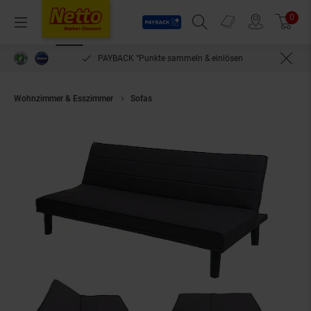
Payback
Prospekte
0
Arti
Menü
Suchfeld einblenden
Filiale finden
Warenkorb
PAYBACK °Punkte sammeln & einlösen
Wohnzimmer & Esszimmer
Sofas
Schlafsofa MCW-J17, Couch Klappsofa 