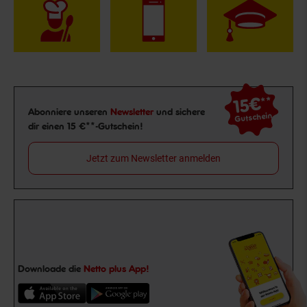
15€
**
Newsletter Anmeldung
Abonniere unseren
Newsletter
und sichere
Gutschein
dir einen 15 €**-Gutschein!
Jetzt zum Newsletter anmelden
Downloade die
Netto plus App!