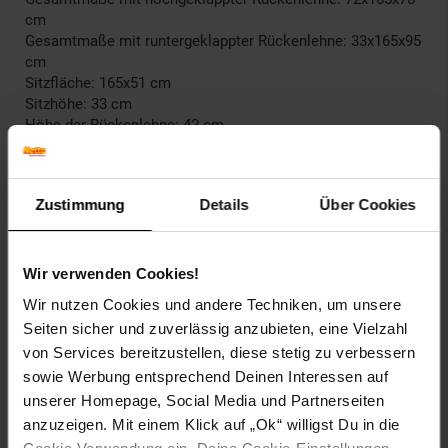
cm
Gesamtmaße mit runtergeklappter Rückenlehne: 33x165x95
cm
Sitzfläche: 165x51 cm
Sitzhöhe: 33 cm
Höhe der Rückenlehne: 42 cm
Polsterdicke: 4 cm
Höhe der Füße: 19 cm
Zustimmung
Details
Über Cookies
Material:
Bezug: Stoff/Textil (100% Polyester)
Füße: Kunststoff
Wir verwenden Cookies!
Egal, ob man spontan Besuch bekommt oder einfach nur
Wir nutzen Cookies und andere Techniken, um unsere
selbst relaxen möchte - mit diesen vielseitigen
Seiten sicher und zuverlässig anzubieten, eine Vielzahl
Möbelstücken haben Sie die passende Antwort auf jede
von Services bereitzustellen, diese stetig zu verbessern
Situation. Wenn die Müdigkeit dann doch einmal zuschlägt,
kann die Lehne in kürzester Zeit komplett nach unten
sowie Werbung entsprechend Deinen Interessen auf
geklappt werden. Dieses Sofa besticht durch schlichte
unserer Homepage, Social Media und Partnerseiten
Eleganz und hohe Funktionalität. Dieses kleine
anzuzeigen. Mit einem Klick auf „Ok“ willigst Du in die
Raumwunder spart nicht nur Platz, sondern auch Zeit, Geld