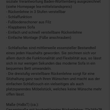
soziale Verantwortung Baden-Württemberg ausgezeichnet
(siehe Homepage lea-mittelstandspreis)
- Rückenlehne in 3 Stufen verstellbar
- Schlaffunktion
- Fußbodenschoner aus Filz
- Klappbares Sofa
- Einfach und schnell verstellbare Rückenlehne
- Einfache Montage (Füße anschrauben)
- Schlafsofas sind mittlerweile essenzieller Bestandteil
eines jeden Haushalts geworden. Sie zeichnen sich vor
allem durch die Funktionalität und Flexibilität aus, so lässt
sich in nur wenigen Sekunden das moderne Sofa in ein
bequemes Bett umwandeln.
- Die dreistufig verstellbare Rückenlehne sorgt für eine
Sitzhaltung ganz nach Ihren Wünschen und macht aus der
einfachen Schlafcouch ein vielseitiges als auch
platzsparendes Möbelstück, welches keine Wünsche mehr
offen lässt.
Maße (HxBxT) (ca.):
Gesamtmaße mit hochgeklappter Rückenlehne: 72x165x78