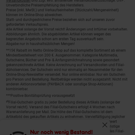
Unverbindliche Preisempfehlung des Herstellers.
Preise (inkl. MwSt.) und Verkaufseinheiten (Stückzahl/Mengeneinheit)
können im Online-Shop abweichen.
Statt- und durchgestrichene Preise beziehen sich auf unseren zuvor
geforderten Verkaufspreis.
Alle Artikel solange der Vorrat reicht! Änderungen und Irrtümer vorbehalten.
Abbildungen ähnlich. Die abgebildeten Artikel können wegen des
begrenzten Angebots schon am ersten Tag ausverkauft sein.
Abgabe nur in haushaltsüblichen Mengen!
**15€ Rabatt im Netto Online-Shop auf das komplette Sortiment ab einem
Mindestbestellwert von 200 €. Ausgenommen: Kategorie Multimedia,
Gutscheine, Bücher und Pre- & Anfangsmilchnahrung sowie gesondert
gekennzeichnete Artikel. Keine Anrechnung auf Versandkosten und Filial-
Abholservices. Der Gutschein wird nur einmalig an Neuanmelder für den
Online-Shop-Newsletter versendet. Nur online einlösbar. Nur ein Gutschein
pro Person und Bestellung. Restbeträge werden nicht ausgezahlt. Nicht mit
anderen Aktionsvorteilen (PAYBACK oder sonstige Shop-Aktionen)
kombinierbar.
***Positive Bonitätsprüfung vorausgesetzt
²⁰Filial-Gutschein gratis zu jeder Bestellung dieses Artikels (solange der
Vorrat reicht). Versand des Filial-Gutscheins erfolgt 4 Wochen nach
Warenanlieferung per Mail. Die Höhe des Filial-Gutscheins ist dem
Artikelbild des gekauften Artikels zu entnehmen. Vervielfältigung jeglicher
Art nicht gestattet. Der Filial-Gutschein ist ohne Mindesteinkaufswert
einlösbar. Nicht mit anderen Aktionsvorteilen (PAYBACK oder sonstige
Fenster schliess
Shop-Aktionen) kombinierbar. Der jeweilige Gültigkeitszeitraum des Filial-
Nur noch wenig Bestand!