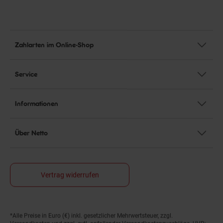
Zahlarten im Online-Shop
Service
Informationen
Über Netto
Vertrag widerrufen
*Alle Preise in Euro (€) inkl. gesetzlicher Mehrwertsteuer, zzgl.
Fußnoten
Versandkosten
und zzgl. evtl. anfallender Versandkostenzuschläge. UVP: