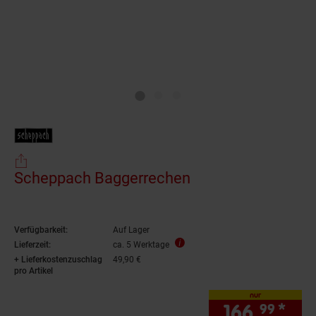
Scheppach Baggerrechen
Verfügbarkeit:
Auf Lager
Lieferzeit:
ca. 5 Werktage
+ Lieferkostenzuschlag
49,90 €
pro Artikel
nur
166.
*
nur
99