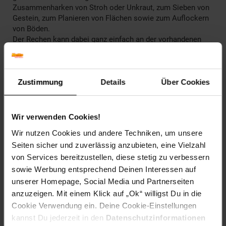
Zusammenharken von Stroh oder Unkraut, zum Sieben von
Gestein, zum Planieren von Flächen sowie zum Auflockern
von Böden.
Der Rechen kann dabei ganz einfach an der vorhandenen
Schaufel montiert werden.
Gefertigt aus langlebigem, stabilem Material und
ausgestattet mit einer großen Arbeitsbreite von 100 cm
sowie 10 Krallen sorgt der Rechen für einen raschen
Zustimmung
Details
Über Cookies
Arbeitsfortschritt.
Der Baggerrechen ist passend für den Scheppach Mini-
Bagger EXC815.
Wir verwenden Cookies!
Wir nutzen Cookies und andere Techniken, um unsere
Artikelnummer: 2869542000
EAN: 4046664249412
Seiten sicher und zuverlässig anzubieten, eine Vielzahl
Artikel gehört zur Kategorie:
Baugeräte
von Services bereitzustellen, diese stetig zu verbessern
sowie Werbung entsprechend Deinen Interessen auf
unserer Homepage, Social Media und Partnerseiten
anzuzeigen. Mit einem Klick auf „Ok“ willigst Du in die
Versandinformationen
Cookie Verwendung ein. Deine Cookie-Einstellungen
kannst Du jederzeit in den
Datenschutzinformationen