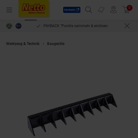
Payback
Prospekte
0
Arti
Menü
Suchfeld einblenden
Filiale finden
Warenkorb
PAYBACK °Punkte sammeln & einlösen
Werkzeug & Technik
Baugeräte
Scheppach Baggerrechen