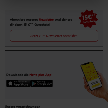
15€
**
Newsletter Anmeldung
Abonniere unseren
Newsletter
und sichere
Gutschein
dir einen 15 €**-Gutschein!
Jetzt zum Newsletter anmelden
Downloade die
Netto plus App!
Unsere Auszeichnungen