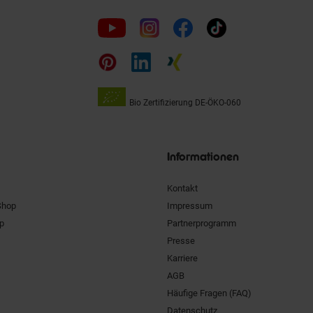
Folge
uns
auf
Bio Zertifizierung
DE-ÖKO-060
Unsere
Siegel
Informationen
Kontakt
Shop
Impressum
pp
Partnerprogramm
Presse
Karriere
AGB
Häufige Fragen (FAQ)
Datenschutz