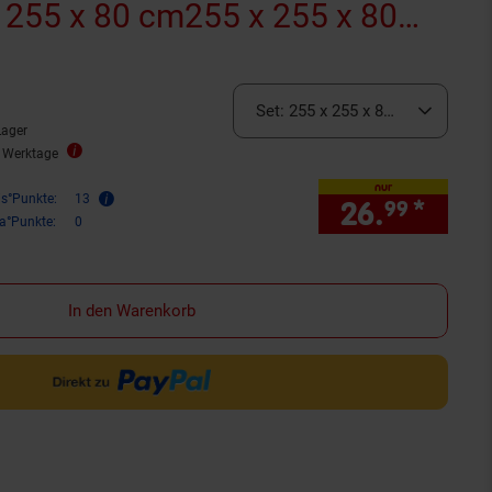
rnen
ewertungen
Set:
255 x 255 x 80 cm
Lager
4 Werktage
nur
is°Punkte:
13
26.
*
nur 
99
ra°Punkte:
0
In den Warenkorb