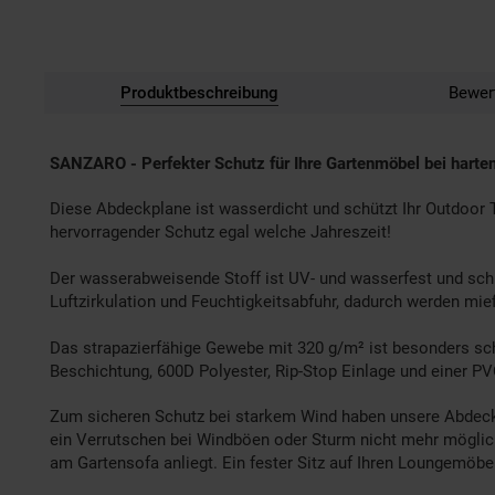
Produktbeschreibung
Bewer
SANZARO - Perfekter Schutz für Ihre Gartenmöbel bei harten
Diese Abdeckplane ist wasserdicht und schützt Ihr Outdoor
hervorragender Schutz egal welche Jahreszeit!
Der wasserabweisende Stoff ist UV- und wasserfest und schüt
Luftzirkulation und Feuchtigkeitsabfuhr, dadurch werden mi
Das strapazierfähige Gewebe mit 320 g/m² ist besonders sch
Beschichtung, 600D Polyester, Rip-Stop Einlage und einer P
Zum sicheren Schutz bei starkem Wind haben unsere Abdeckh
ein Verrutschen bei Windböen oder Sturm nicht mehr möglich
am Gartensofa anliegt. Ein fester Sitz auf Ihren Loungemöbel