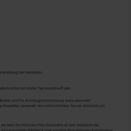
empfehlung des Herstellers.
ngebots schon am ersten Tag ausverkauft sein.
, Bücher und Pre- & Anfangsmilchnahrung sowie gesondert
-Newsletter versendet. Nur online einlösbar. Nur ein Gutschein pro
 per Mail. Die Höhe des Filial-Gutscheins ist dem Artikelbild des
eren Aktionsvorteilen (PAYBACK oder sonstige Shop-Aktionen) kombinierbar.