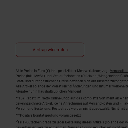
Vertrag widerrufen
Fußnoten
*Alle Preise in Euro (€) inkl. gesetzlicher Mehrwertsteuer, zzgl.
Versandkos
Preise (inkl. MwSt.) und Verkaufseinheiten (Stückzahl/Mengeneinheit) k
Statt- und durchgestrichene Preise beziehen sich auf unseren zuvor gefor
Alle Artikel solange der Vorrat reicht! Änderungen und Irrtümer vorbeha
Abgabe nur in haushaltsüblichen Mengen!
**15€ Rabatt im Netto Online-Shop auf das komplette Sortiment ab ein
gekennzeichnete Artikel. Keine Anrechnung auf Versandkosten und Filial-
Person und Bestellung. Restbeträge werden nicht ausgezahlt. Nicht mit 
***Positive Bonitätsprüfung vorausgesetzt
²⁰Filial-Gutschein gratis zu jeder Bestellung dieses Artikels (solange der
gekauften Artikels zu entnehmen. Vervielfältigung jeglicher Art nicht ge