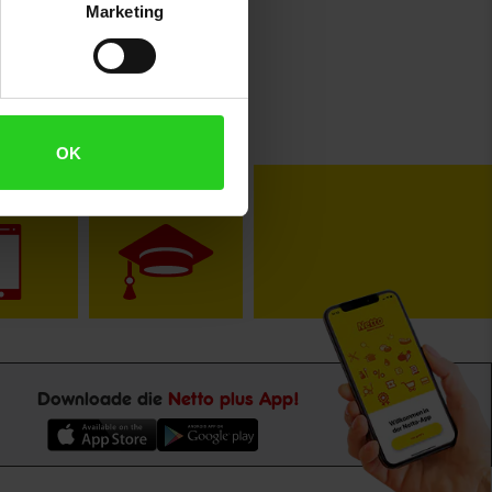
Marketing
OK
toKOM
Karriere
Downloade die
Netto plus App!