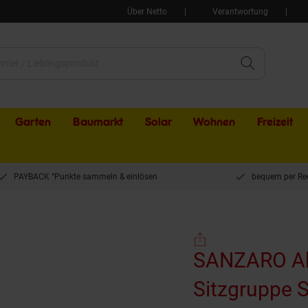
Über Netto
Verantwortung
Garten
Baumarkt
Solar
Wohnen
Freizeit
PAYBACK °Punkte sammeln & einlösen
bequem per Re
SANZARO Abdeckung winterfest Sitzgruppe Schutzhülle Abdeckhaube 600D | 255
SANZARO Ab
Sitzgruppe 