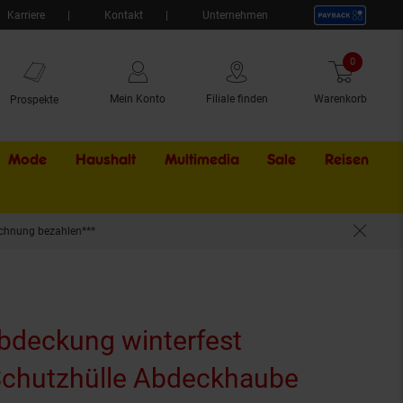
Karriere
Kontakt
Unternehmen
0
Artikel
Mein Konto
Filiale finden
Warenkorb
Prospekte
Mode
Haushalt
Multimedia
Sale
Externer Li
Reisen
chnung bezahlen***
 x 255 x 80 cm255 x 255 x 80 cm (BxTxH)
deckung winterfest
Schutzhülle Abdeckhaube