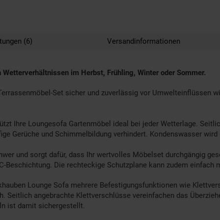
tungen (6)
Versandinformationen
 Wetterverhältnissen im Herbst, Frühling, Winter oder Sommer.
 Terrassenmöbel-Set sicher und zuverlässig vor Umwelteinflüssen 
zt Ihre Loungesofa Gartenmöbel ideal bei jeder Wetterlage. Seitlic
efige Gerüche und Schimmelbildung verhindert. Kondenswasser wird 
wer und sorgt dafür, dass Ihr wertvolles Möbelset durchgängig ges
VC-Beschichtung. Die rechteckige Schutzplane kann zudem einfach 
auben Lounge Sofa mehrere Befestigungsfunktionen wie Klettversch
. Seitlich angebrachte Klettverschlüsse vereinfachen das Überzie
n ist damit sichergestellt.