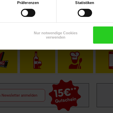
Präferenzen
Statistiken
Nur notwendige Cookies
verwenden
Shop
Weinwelt
Rezeptwelt
Net
15€
**
m Newsletter anmelden
Gutschein