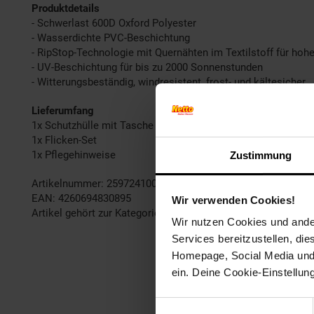
Produktdetails
- Schwerlast 600D Oxford Polyester
- Wasserdichte PVC-Beschichtung
- RipStop-Technologie mit Quernähten im Textilstoff für hohe
- UV-Beschichtung für bis zu 2000 Sonnenstunden
- Witterungsbeständig, windresistent, frost- und kältesicher
Lieferumfang
1x Schutzhülle mit Tasche
1x Flicken-Set
1x Pflegehinweise
Zustimmung
Artikelnummer: 2597241003
EAN: 4260694830895
Wir verwenden Cookies!
Artikel gehört zur Kategorie:
Schutzhüllen für Gartenmöbel
Wir nutzen Cookies und ander
Services bereitzustellen, di
Homepage, Social Media und P
ein. Deine Cookie-Einstellun
Einwilligungsauswahl