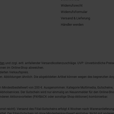
Widerrufsrecht
Widerrufsformular
Versand & Lieferung
Händler werden
ten
und zzgl. evtl. anfallender Versandkostenzuschläge. UVP: Unverbindliche Preis
önnen im Online-Shop abweichen.
derten Verkaufspreis.
lten. Abbildungen ähnlich. Die abgebildeten Artikel können wegen des begrenzten A
em Mindestbestellwert von 200 €. Ausgenommen: Kategorie Multimedia, Gutscheine
Abholservices. Der Gutschein wird nur einmalig an Neuanmelder für den Online-Shop
anderen Aktionsvorteilen (PAYBACK oder sonstige Shop-Aktionen) kombinierbar.
 Vorrat reicht). Versand des Filial-Gutscheins erfolgt 4 Wochen nach Warenanlieferung
stattet. Der Filial-Gutschein ist ohne Mindesteinkaufswert einlösbar. Nicht mit and