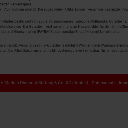
derten Verkaufspreis.
lten. Abbildungen ähnlich. Die abgebildeten Artikel können wegen des begrenzten A
em Mindestbestellwert von 200 €. Ausgenommen: Kategorie Multimedia, Gutscheine
Abholservices. Der Gutschein wird nur einmalig an Neuanmelder für den Online-Shop
anderen Aktionsvorteilen (PAYBACK oder sonstige Shop-Aktionen) kombinierbar.
 Vorrat reicht). Versand des Filial-Gutscheins erfolgt 4 Wochen nach Warenanlieferung
stattet. Der Filial-Gutschein ist ohne Mindesteinkaufswert einlösbar. Nicht mit and
.
o Marken-Discount Stiftung & Co. KG |
Kontakt
|
Datenschutz
|
Imp