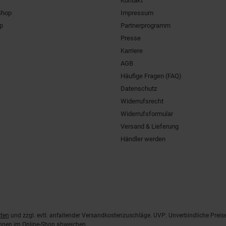
Kontakt
Shop
Impressum
pp
Partnerprogramm
Presse
Karriere
AGB
Häufige Fragen (FAQ)
Datenschutz
Widerrufsrecht
Widerrufsformular
Versand & Lieferung
Händler werden
ten
und zzgl. evtl. anfallender Versandkostenzuschläge. UVP: Unverbindliche Preis
önnen im Online-Shop abweichen.