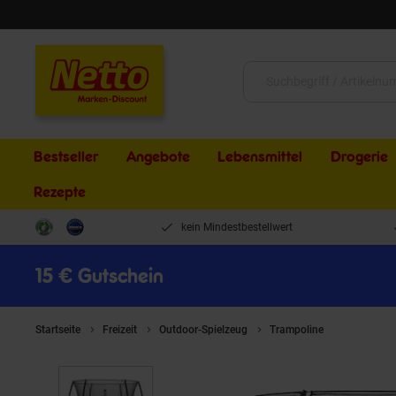
Schließen
Suche:
Bestseller
Angebote
Lebensmittel
Drogerie
Rezepte
kein Mindestbestellwert
15 € Gutschein
Startseite
Freizeit
Outdoor-Spielzeug
Trampoline
Salta Tram