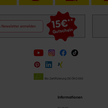
15€
**
m Newsletter anmelden
Gutschein
Folge
uns
auf
Bio Zertifizierung
DE-ÖKO-060
Unsere
Siegel
Informationen