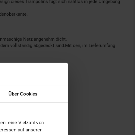
Design dieses Trampolins fügt sich nahtlos in jede Umgebung
odenoberkante.
feinmaschige Netz angenehm dicht.
dern vollständig abgedeckt sind.Mit den, im Lieferumfang
Über Cookies
en, eine Vielzahl von
teressen auf unserer