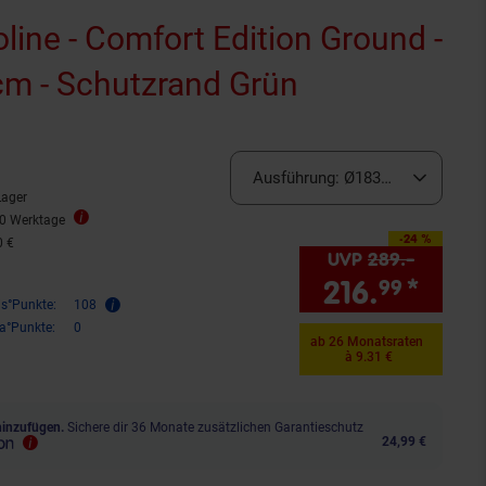
line - Comfort Edition Ground -
cm - Schutzrand Grün
rnen
ewertungen
Ausführung:
Ø183cm Grün
Lager
10 Werktage
-24 %
Sie Sparen 24 Prozent,
0 €
UVP
289.–
UVP : 2
216.
*
Sie 
99
is°Punkte:
108
ra°Punkte:
0
ab 26 Monatsraten
à 9.31 €
hinzufügen.
Sichere dir 36 Monate zusätzlichen Garantieschutz
24,99 €