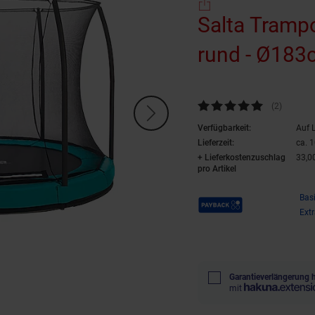
Salta Trampo
rund - Ø183
Kundenbewertung: 5 von 5 Ste
(2
Kundenb
)
Verfügbarkeit:
Auf 
Lieferzeit:
ca. 
+ Lieferkostenzuschlag
33,0
pro Artikel
Payback Punkte
Bas
Ext
Garantieverlängerung 
mit