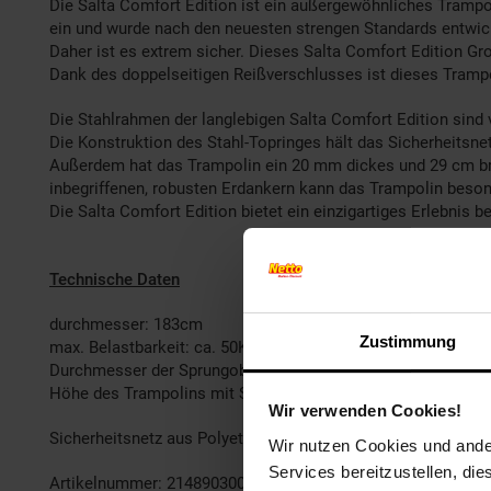
Die Salta Comfort Edition ist ein außergewöhnliches Trampol
ein und wurde nach den neuesten strengen Standards entwic
Daher ist es extrem sicher. Dieses Salta Comfort Edition G
Dank des doppelseitigen Reißverschlusses ist dieses Trampol
Die Stahlrahmen der langlebigen Salta Comfort Edition sind
Die Konstruktion des Stahl-Topringes hält das Sicherheitsn
Außerdem hat das Trampolin ein 20 mm dickes und 29 cm brei
inbegriffenen, robusten Erdankern kann das Trampolin beson
Die Salta Comfort Edition bietet ein einzigartiges Erlebnis b
Technische Daten
durchmesser: 183cm
Zustimmung
max. Belastbarkeit: ca. 50Kg
Durchmesser der Sprungoberfläche: 125cm
Höhe des Trampolins mit Sicherheitsnetz: 200cm
Wir verwenden Cookies!
Sicherheitsnetz aus Polyethyleen mit Reißverschluss.
Wir nutzen Cookies und ander
Services bereitzustellen, di
Artikelnummer: 2148903001