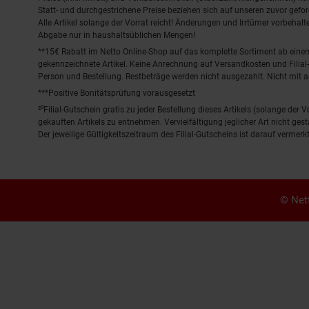
Statt- und durchgestrichene Preise beziehen sich auf unseren zuvor gefor
Alle Artikel solange der Vorrat reicht! Änderungen und Irrtümer vorbeha
Abgabe nur in haushaltsüblichen Mengen!
**15€ Rabatt im Netto Online-Shop auf das komplette Sortiment ab ein
gekennzeichnete Artikel. Keine Anrechnung auf Versandkosten und Filial-
Person und Bestellung. Restbeträge werden nicht ausgezahlt. Nicht mit 
***Positive Bonitätsprüfung vorausgesetzt
²⁰Filial-Gutschein gratis zu jeder Bestellung dieses Artikels (solange der
gekauften Artikels zu entnehmen. Vervielfältigung jeglicher Art nicht ge
Der jeweilige Gültigkeitszeitraum des Filial-Gutscheins ist darauf vermerkt
© Nett