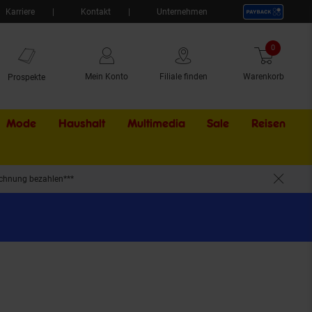
Karriere
Kontakt
Unternehmen
0
Artikel
Mein Konto
Filiale finden
Warenkorb
Prospekte
Mode
Haushalt
Multimedia
Sale
Externer Li
Reisen
chnung bezahlen***