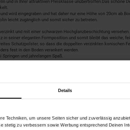
in und in Ihrer attraktiven Preisklasse unübertroffen.Das schöne 
kelt.
round wird eingegraben und hat daher nur eine Höhe von 20cm ab B
in leicht zugänglich und somit sicher zu betreten.
 verzinkt und mit einer schwarzen Hochglanzbeschichtung versehen.
etz in seiner eleganten Formposition und somit bleibt das weiche, 
tes Schutzpolster, so dass die doppelten verzinkten konischen Fe
ders fest in den Boden verankert werden.
ei Springen und jahrelangen Spaß.
Details
e Techniken, um unsere Seiten sicher und zuverlässig anzubiet
ese stetig zu verbessern sowie Werbung entsprechend Deinen In