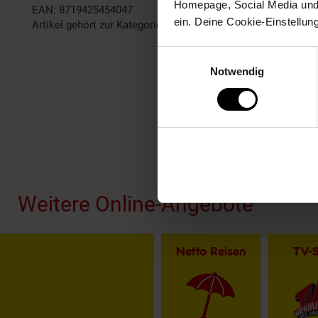
Homepage, Social Media und P
EAN: 8719425454047
ein. Deine Cookie-Einstellun
Artikel gehört zur Kategorie:
Trampoline
Einwilligungsauswahl
Notwendig
Fußzeile
Weitere Online-Angebote
Netto Reisen
TV-