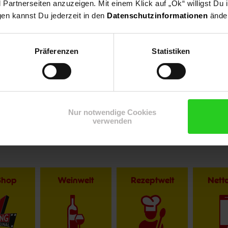
artnerseiten anzuzeigen. Mit einem Klick auf „Ok“ willigst Du
gen kannst Du jederzeit in den
Datenschutzinformationen
änder
Präferenzen
Statistiken
Nur notwendige Cookies
verwenden
Shop
Weinwelt
Rezeptwelt
Net