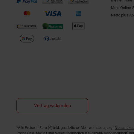
Meine Filiale
Mein Online-
Netto plus A
Vertrag widerrufen
Fußnoten
*Alle Preise in Euro (€) inkl. gesetzlicher Mehrwertsteuer, zzgl.
Versandkos
Preise (inkl. MwSt.) und Verkaufseinheiten (Stückzahl/Mengeneinheit) k