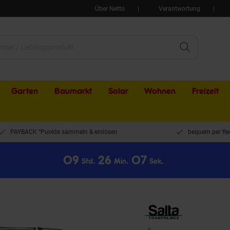
Über Netto
Verantwortung
Garten
Baumarkt
Solar
Wohnen
Freizeit
PAYBACK °Punkte sammeln & einlösen
bequem per Re
0
9
2
6
0
7
Std.
Min.
Sek.
poline - Comfort Edition Ground - rund - Ø183cm - Schutzrand Grün