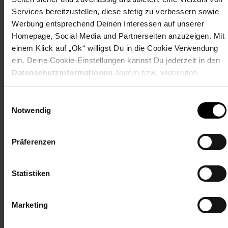
400 l Box
Services bereitzustellen, diese stetig zu verbessern sowie
- max. Dachträgerprofil: 80 x 30 mm
Werbung entsprechend Deinen Interessen auf unserer
- Abstand Dachträger min/max: 49,5/85,5 cm (Mittelmaß)
Homepage, Social Media und Partnerseiten anzuzeigen. Mit
einem Klick auf „Ok“ willigst Du in die Cookie Verwendung
________________________________________________
ein. Deine Cookie-Einstellungen kannst Du jederzeit in den
Datenschutzinformationen
ändern bzw. widerrufen.
Lieferumfang
• 1x Dachbox
Einwilligungsauswahl
Notwendig
Dekoration nicht im Lieferumfang
Artikelnummer: 2638495000
Präferenzen
EAN: 4066731037780
Artikel gehört zur Kategorie:
Fahrwerksteile
Statistiken
Marketing
Bewertungen