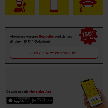
15€
**
Newsletter Anmeldung
Abonniere unseren
Newsletter
und sichere
Gutschein
dir einen 15 €**-Gutschein!
Jetzt zum Newsletter anmelden
Downloade die
Netto plus App!