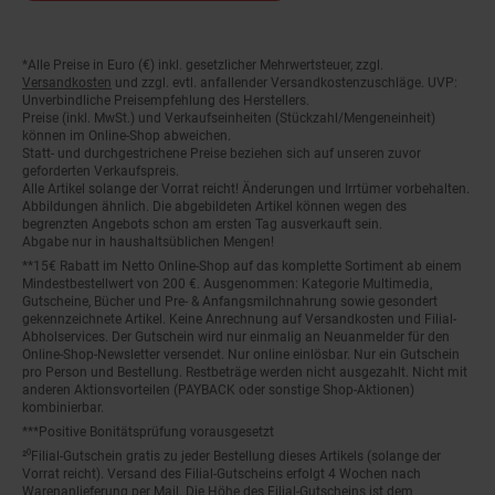
*Alle Preise in Euro (€) inkl. gesetzlicher Mehrwertsteuer, zzgl.
Fußnoten
Versandkosten
und zzgl. evtl. anfallender Versandkostenzuschläge. UVP:
Unverbindliche Preisempfehlung des Herstellers.
Preise (inkl. MwSt.) und Verkaufseinheiten (Stückzahl/Mengeneinheit)
können im Online-Shop abweichen.
Statt- und durchgestrichene Preise beziehen sich auf unseren zuvor
geforderten Verkaufspreis.
Alle Artikel solange der Vorrat reicht! Änderungen und Irrtümer vorbehalten.
Abbildungen ähnlich. Die abgebildeten Artikel können wegen des
begrenzten Angebots schon am ersten Tag ausverkauft sein.
Abgabe nur in haushaltsüblichen Mengen!
**15€ Rabatt im Netto Online-Shop auf das komplette Sortiment ab einem
Mindestbestellwert von 200 €. Ausgenommen: Kategorie Multimedia,
Gutscheine, Bücher und Pre- & Anfangsmilchnahrung sowie gesondert
gekennzeichnete Artikel. Keine Anrechnung auf Versandkosten und Filial-
Abholservices. Der Gutschein wird nur einmalig an Neuanmelder für den
Online-Shop-Newsletter versendet. Nur online einlösbar. Nur ein Gutschein
pro Person und Bestellung. Restbeträge werden nicht ausgezahlt. Nicht mit
anderen Aktionsvorteilen (PAYBACK oder sonstige Shop-Aktionen)
kombinierbar.
***Positive Bonitätsprüfung vorausgesetzt
²⁰Filial-Gutschein gratis zu jeder Bestellung dieses Artikels (solange der
Vorrat reicht). Versand des Filial-Gutscheins erfolgt 4 Wochen nach
Warenanlieferung per Mail. Die Höhe des Filial-Gutscheins ist dem