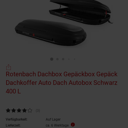
Rotenbach Dachbox Gepäckbox Gepäck
Dachkoffer Auto Dach Autobox Schwarz
400 L
Kundenbewertung: 4 von 5 Sternen
(3
Kundenbewertungen
)
Verfügbarkeit:
Auf Lager
Lieferzeit:
ca. 6 Werktage