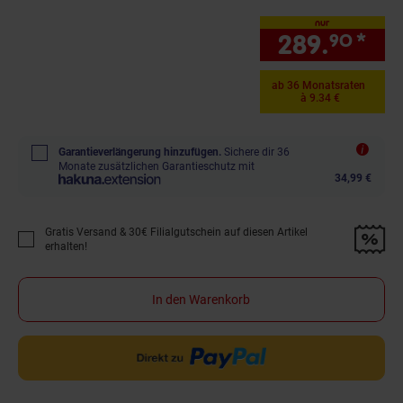
nur
289.
*
nur
90
ab 36 Monatsraten
à 9.34 €
Garantieverlängerung hinzufügen.
Sichere dir 36
Monate zusätzlichen Garantieschutz mit
34,99 €
Gratis Versand & 30€ Filialgutschein auf diesen Artikel
Promotion "Gratis Versand &amp; 30€ Filialgutschein auf diesen Artikel 
erhalten!
In den Warenkorb